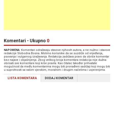
Komentari - Ukupno
0
NAPOMENA
: Komentari odražavaju stavove njihovih autora, a ne nužno i stavove
redakcije Slobodna Bosna. Molimo korisnike da se suzdrže od vrijeđanja,
psovanja i vulgarnog izražavanja. Redakcija zadržava pravo da obriše komentar
bez najave i objašnjenja. Zbog velikog broja komentara redakcija nije dužna
obrisati sve komentare koji krše pravila. Kao čitalac također prihvatate
mogućnost da među komentarima mogu biti pronađeni sadržaji koji mogu biti
u suprotnosti sa vašim vjerskim, moralnim i drugim načelima i uvjerenjima.
LISTA KOMENTARA
DODAJ KOMENTAR