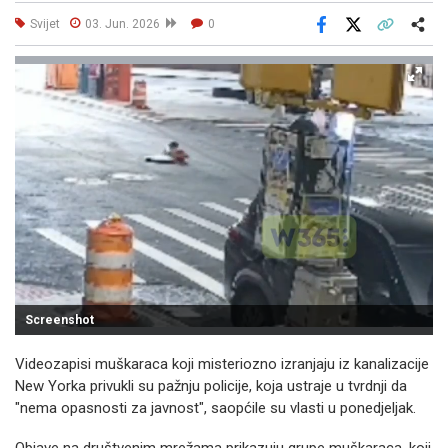
Svijet
03. Jun. 2026
0
Facebook
X
Kopiraj link
Više
Screenshot
Videozapisi muškaraca koji misteriozno izranjaju iz kanalizacije
New Yorka privukli su pažnju policije, koja ustraje u tvrdnji da
"nema opasnosti za javnost", saopćile su vlasti u ponedjeljak.