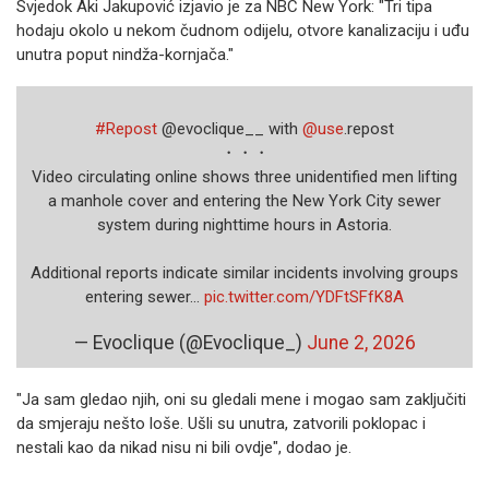
Svjedok Aki Jakupović izjavio je za NBC New York: "Tri tipa
hodaju okolo u nekom čudnom odijelu, otvore kanalizaciju i uđu
unutra poput nindža-kornjača."
#Repost
@evoclique__ with
@use
.repost
・・・
Video circulating online shows three unidentified men lifting
a manhole cover and entering the New York City sewer
system during nighttime hours in Astoria.
Additional reports indicate similar incidents involving groups
entering sewer…
pic.twitter.com/YDFtSFfK8A
— Evoclique (@Evoclique_)
June 2, 2026
"Ja sam gledao njih, oni su gledali mene i mogao sam zaključiti
da smjeraju nešto loše. Ušli su unutra, zatvorili poklopac i
nestali kao da nikad nisu ni bili ovdje", dodao je.