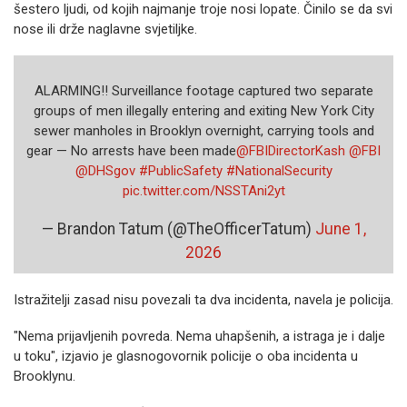
šestero ljudi, od kojih najmanje troje nosi lopate. Činilo se da svi
nose ili drže naglavne svjetiljke.
ALARMING!! Surveillance footage captured two separate
groups of men illegally entering and exiting New York City
sewer manholes in Brooklyn overnight, carrying tools and
gear — No arrests have been made
@FBIDirectorKash
@FBI
@DHSgov
#PublicSafety
#NationalSecurity
pic.twitter.com/NSSTAni2yt
— Brandon Tatum (@TheOfficerTatum)
June 1,
2026
Istražitelji zasad nisu povezali ta dva incidenta, navela je policija.
"Nema prijavljenih povreda. Nema uhapšenih, a istraga je i dalje
u toku", izjavio je glasnogovornik policije o oba incidenta u
Brooklynu.