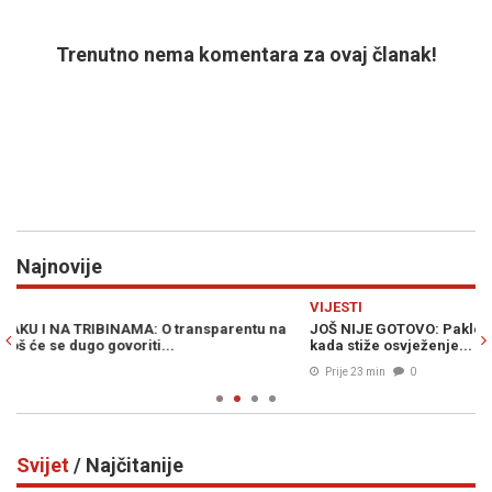
Trenutno nema komentara za ovaj članak!
Najnovije
Previous
N
VIJESTI
R
JOŠ NIJE GOTOVO: Pakleni dani i vruće noći su pred nama, evo
V
kada stiže osvježenje...
s
Prije 23 min
0
Svijet
/ Najčitanije