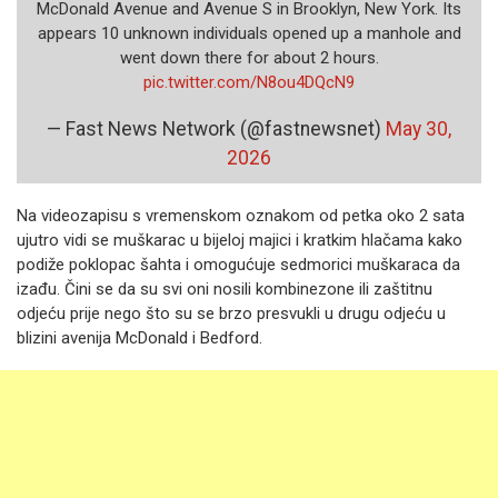
McDonald Avenue and Avenue S in Brooklyn, New York. Its
appears 10 unknown individuals opened up a manhole and
went down there for about 2 hours.
pic.twitter.com/N8ou4DQcN9
— Fast News Network (@fastnewsnet)
May 30,
2026
Na videozapisu s vremenskom oznakom od petka oko 2 sata
ujutro vidi se muškarac u bijeloj majici i kratkim hlačama kako
podiže poklopac šahta i omogućuje sedmorici muškaraca da
izađu. Čini se da su svi oni nosili kombinezone ili zaštitnu
odjeću prije nego što su se brzo presvukli u drugu odjeću u
blizini avenija McDonald i Bedford.