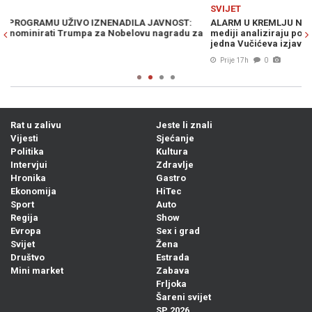
Previous
N
SVIJET
S
ALARM U KREMLJU NAKON SUSRETA VUČIĆA I ZELENSKOG: Ruski
E
za
mediji analiziraju poruke iz Beograda, posebno ih zabrinula
i
jedna Vučićeva izjava
Prije 17h
0
Rat u zalivu
Jeste li znali
Vijesti
Sjećanje
Politika
Kultura
Intervjui
Zdravlje
Hronika
Gastro
Ekonomija
HiTec
Sport
Auto
Regija
Show
Evropa
Sex i grad
Svijet
Žena
Društvo
Estrada
Mini market
Zabava
Frljoka
Šareni svijet
SP 2026