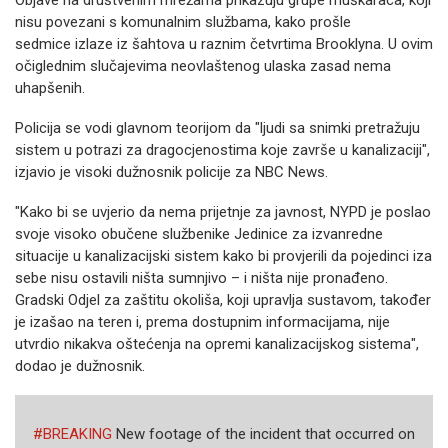
Objave na društvenim mrežama prikazuju grupe muškaraca, koji
nisu povezani s komunalnim službama, kako prošle
sedmice izlaze iz šahtova u raznim četvrtima Brooklyna. U ovim
očiglednim slučajevima neovlaštenog ulaska zasad nema
uhapšenih.
Policija se vodi glavnom teorijom da "ljudi sa snimki pretražuju
sistem u potrazi za dragocjenostima koje završe u kanalizaciji",
izjavio je visoki dužnosnik policije za NBC News.
"Kako bi se uvjerio da nema prijetnje za javnost, NYPD je poslao
svoje visoko obučene službenike Jedinice za izvanredne
situacije u kanalizacijski sistem kako bi provjerili da pojedinci iza
sebe nisu ostavili ništa sumnjivo – i ništa nije pronađeno.
Gradski Odjel za zaštitu okoliša, koji upravlja sustavom, također
je izašao na teren i, prema dostupnim informacijama, nije
utvrdio nikakva oštećenja na opremi kanalizacijskog sistema",
dodao je dužnosnik.
#BREAKING
New footage of the incident that occurred on