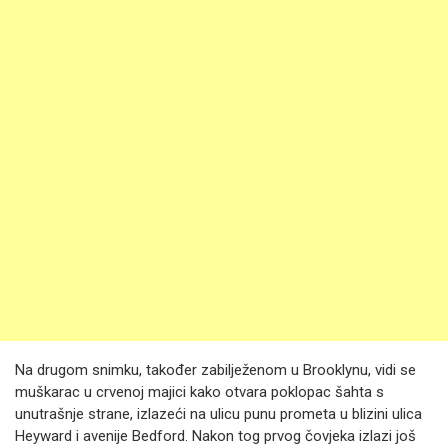
Na drugom snimku, također zabilježenom u Brooklynu, vidi se
muškarac u crvenoj majici kako otvara poklopac šahta s
unutrašnje strane, izlazeći na ulicu punu prometa u blizini ulica
Heyward i avenije Bedford. Nakon tog prvog čovjeka izlazi još