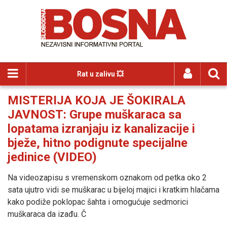
Rat u zalivu 💥
MISTERIJA KOJA JE ŠOKIRALA
JAVNOST: Grupe muškaraca sa
lopatama izranjaju iz kanalizacije i
bježe, hitno podignute specijalne
jedinice (VIDEO)
Na videozapisu s vremenskom oznakom od petka oko 2
sata ujutro vidi se muškarac u bijeloj majici i kratkim hlačama
kako podiže poklopac šahta i omogućuje sedmorici
muškaraca da izađu. Č