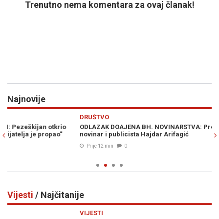
Trenutno nema komentara za ovaj članak!
Najnovije
Previous
N
DRUŠTVO
S
ODLAZAK DOAJENA BH. NOVINARSTVA: Preminuo nagrađivani
IZ
novinar i publicista Hajdar Arifagić
zv
Ze
Prije 12 min
0
Vijesti
/ Najčitanije
Previous
N
VIJESTI
VI