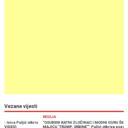
Vezane vijesti
Previous
N
REGIJA
VI
"OSUĐENI RATNI ZLOČINAC I MODNI GURU ŠEŠELJ UZALUD NOSI
K
MAJICU 'TRUMP, SRBINE'": Puljić otkriva pozadinu dvije rezolucije
AD