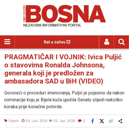
Rat u zalivu 💥
PRAGMATIČAR I VOJNIK: Ivica Puljić
o stavovima Ronalda Johnsona,
generala koji je predložen za
ambasadora SAD u BiH (VIDEO)
Govoreći o proceduri imenovanja, Puljić je pojasnio da nakon
nominacije koju je Bijela kuća uputila Senatu slijedi nekoliko
koraka prije konačne potvrde.
Vijesti
03. Jun. 2026
03. Jun. 2026
0
Facebook
X
Kopiraj link
Više