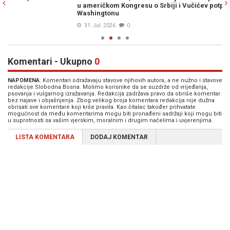
u američkom Kongresu o Srbiji i Vučićev potpuni debakl u
Cv
Washingtonu
31. Jul. 2026
0
Komentari - Ukupno
0
NAPOMENA
: Komentari odražavaju stavove njihovih autora, a ne nužno i stavove
redakcije Slobodna Bosna. Molimo korisnike da se suzdrže od vrijeđanja,
psovanja i vulgarnog izražavanja. Redakcija zadržava pravo da obriše komentar
bez najave i objašnjenja. Zbog velikog broja komentara redakcija nije dužna
obrisati sve komentare koji krše pravila. Kao čitalac također prihvatate
mogućnost da među komentarima mogu biti pronađeni sadržaji koji mogu biti
u suprotnosti sa vašim vjerskim, moralnim i drugim načelima i uvjerenjima.
LISTA KOMENTARA
DODAJ KOMENTAR