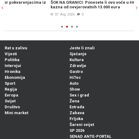
ŠOK NA GRANICI: Ponesete li ovo voće u Hrvatsku, prijeti vam
MU
kazna od nevjerovatnih 13.000 eura
po
07. Avg. 2026
0
Rat u zalivu
Jeste li znali
Vijesti
Sjećanje
Politika
Kultura
Intervjui
Zdravlje
Hronika
Gastro
Ekonomija
HiTec
Sport
Auto
Regija
Show
Evropa
Sex i grad
Svijet
Žena
Društvo
Estrada
Mini market
Zabava
Frljoka
Šareni svijet
SP 2026
SENAD ANTE-PORTAL