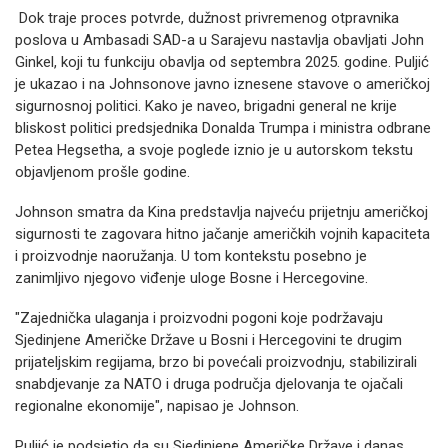
Dok traje proces potvrde, dužnost privremenog otpravnika
poslova u Ambasadi SAD-a u Sarajevu nastavlja obavljati John
Ginkel, koji tu funkciju obavlja od septembra 2025. godine. Puljić
je ukazao i na Johnsonove javno iznesene stavove o američkoj
sigurnosnoj politici. Kako je naveo, brigadni general ne krije
bliskost politici predsjednika Donalda Trumpa i ministra odbrane
Petea Hegsetha, a svoje poglede iznio je u autorskom tekstu
objavljenom prošle godine.
Johnson smatra da Kina predstavlja najveću prijetnju američkoj
sigurnosti te zagovara hitno jačanje američkih vojnih kapaciteta
i proizvodnje naoružanja. U tom kontekstu posebno je
zanimljivo njegovo viđenje uloge Bosne i Hercegovine.
"Zajednička ulaganja i proizvodni pogoni koje podržavaju
Sjedinjene Američke Države u Bosni i Hercegovini te drugim
prijateljskim regijama, brzo bi povećali proizvodnju, stabilizirali
snabdjevanje za NATO i druga područja djelovanja te ojačali
regionalne ekonomije", napisao je Johnson.
Puljić je podsjetio da su Sjedinjene Američke Države i danas