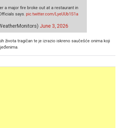
er a major fire broke out at a restaurant in
Officials says.
pic.twitter.com/LyeUUb1S1a
WeatherMonitors)
June 3, 2026
kih života tragičan te je izrazio iskreno saučešće onima koji
ijeđenima.