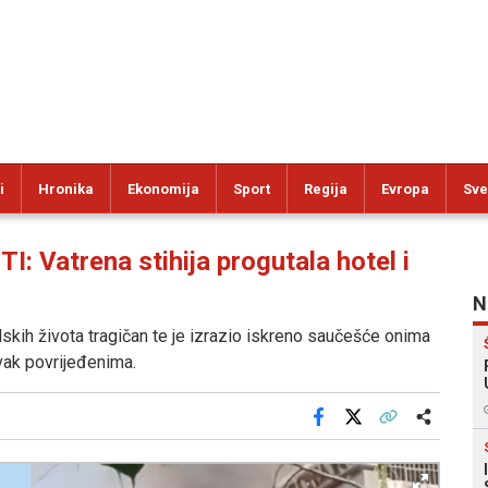
i
Hronika
Ekonomija
Sport
Regija
Evropa
Sve
Vatrena stihija progutala hotel i
N
dskih života tragičan te je izrazio iskreno saučešće onima
avak povrijeđenima.
Facebook
X
Kopiraj link
Više