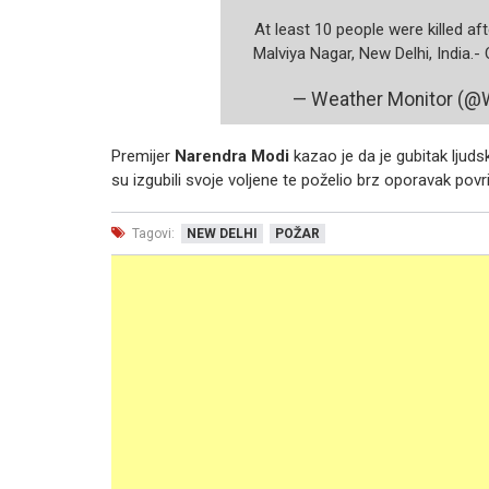
At least 10 people were killed aft
Malviya Nagar, New Delhi, India.- 
— Weather Monitor (@
Premijer
Narendra Modi
kazao je da je gubitak ljuds
su izgubili svoje voljene te poželio brz oporavak povr
Tagovi:
NEW DELHI
POŽAR