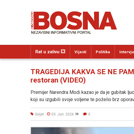
Rat u zalivu 💥
Vijesti
Politika
Intervju
TRAGEDIJA KAKVA SE NE PAMTI: 
restoran (VIDEO)
Premijer Narendra Modi kazao je da je gubitak lju
koji su izgubili svoje voljene te poželio brz opor
Svijet
03. Jun. 2026
0