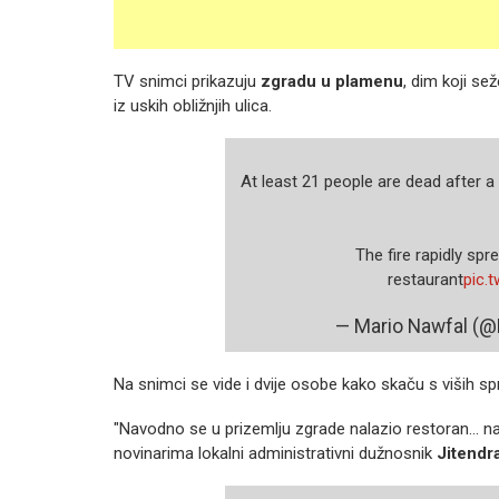
TV snimci prikazuju
zgradu u plamenu
, dim koji se
iz uskih obližnjih ulica.
At least 21 people are dead after a 
The fire rapidly sp
restaurant
pic.
— Mario Nawfal (
Na snimci se vide i dvije osobe kako skaču s viših s
"Navodno se u prizemlju zgrade nalazio restoran... na
novinarima lokalni administrativni dužnosnik
Jitendr