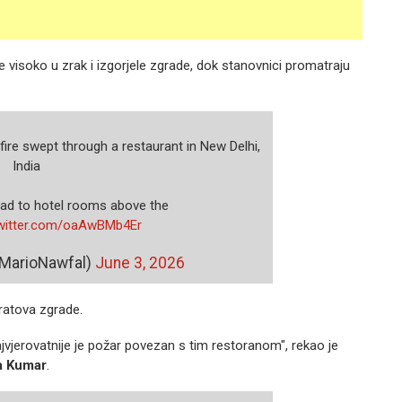
že visoko u zrak i izgorjele zgrade, dok stanovnici promatraju
fire swept through a restaurant in New Delhi,
India
read to hotel rooms above the
twitter.com/oaAwBMb4Er
@MarioNawfal)
June 3, 2026
pratova zgrade.
jvjerovatnije je požar povezan s tim restoranom", rekao je
a Kumar
.