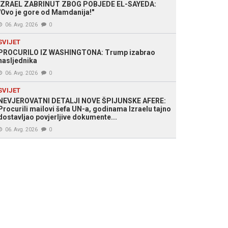
IZRAEL ZABRINUT ZBOG POBJEDE EL-SAYEDA:
"Ovo je gore od Mamdanija!"
06. Avg. 2026
0
SVIJET
PROCURILO IZ WASHINGTONA: Trump izabrao
nasljednika
06. Avg. 2026
0
SVIJET
NEVJEROVATNI DETALJI NOVE ŠPIJUNSKE AFERE:
Procurili mailovi šefa UN-a, godinama Izraelu tajno
dostavljao povjerljive dokumente...
06. Avg. 2026
0