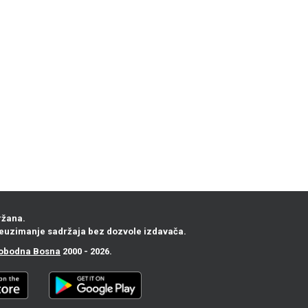
ržana.
euzimanje sadržaja bez dozvole izdavača.
obodna Bosna
2000 - 2026.