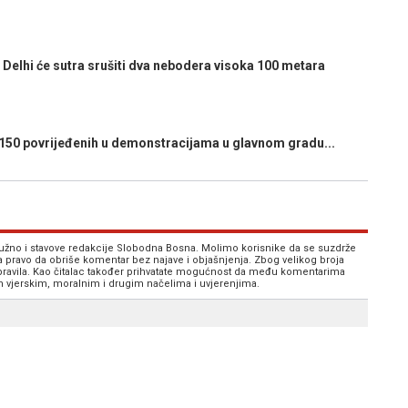
hi će sutra srušiti dva nebodera visoka 100 metara
150 povrijeđenih u demonstracijama u glavnom gradu...
 nužno i stavove redakcije Slobodna Bosna. Molimo korisnike da se suzdrže
va pravo da obriše komentar bez najave i objašnjenja. Zbog velikog broja
 pravila. Kao čitalac također prihvatate mogućnost da među komentarima
im vjerskim, moralnim i drugim načelima i uvjerenjima.