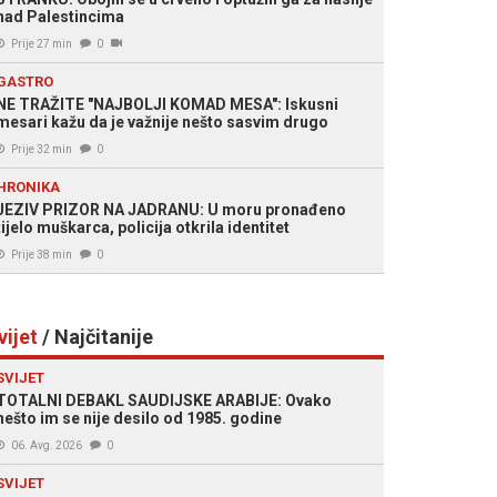
nad Palestincima
Prije 27 min
0
GASTRO
NE TRAŽITE "NAJBOLJI KOMAD MESA": Iskusni
mesari kažu da je važnije nešto sasvim drugo
Prije 32 min
0
HRONIKA
JEZIV PRIZOR NA JADRANU: U moru pronađeno
tijelo muškarca, policija otkrila identitet
Prije 38 min
0
vijet
/ Najčitanije
SVIJET
TOTALNI DEBAKL SAUDIJSKE ARABIJE: Ovako
nešto im se nije desilo od 1985. godine
06. Avg. 2026
0
SVIJET