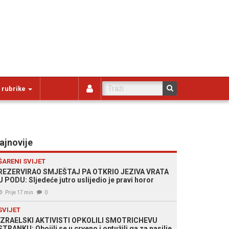
 rubrike
ajnovije
ŠARENI SVIJET
REZERVIRAO SMJEŠTAJ PA OTKRIO JEZIVA VRATA
U PODU: Sljedeće jutro uslijedio je pravi horor
Prije 17 min
0
SVIJET
IZRAELSKI AKTIVISTI OPKOLILI SMOTRICHEVU
STRANKU: Obojili se u crveno i optužili ga za nasilje