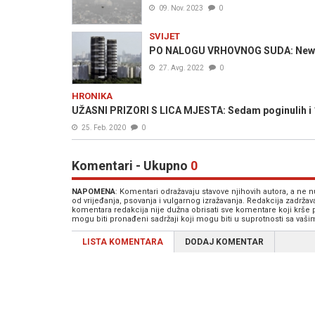
09. Nov. 2023
0
SVIJET
PO NALOGU VRHOVNOG SUDA: New Del
27. Avg. 2022
0
HRONIKA
UŽASNI PRIZORI S LICA MJESTA: Sedam poginulih i 
25. Feb. 2020
0
Komentari - Ukupno
0
NAPOMENA
: Komentari odražavaju stavove njihovih autora, a ne
od vrijeđanja, psovanja i vulgarnog izražavanja. Redakcija zadrža
komentara redakcija nije dužna obrisati sve komentare koji krše
mogu biti pronađeni sadržaji koji mogu biti u suprotnosti sa vaš
LISTA KOMENTARA
DODAJ KOMENTAR