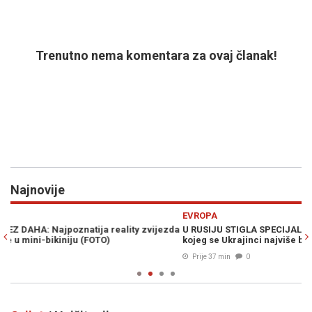
Trenutno nema komentara za ovaj članak!
Najnovije
Previous
N
EVROPA
E
da
U RUSIJU STIGLA SPECIJALNA JEDINICA KOREJACA: Nose oružje
D
kojeg se Ukrajinci najviše boje
go
Prije 37 min
0