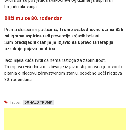
tvrdila da su posljedica svakodnevnog uzimanja aspirina i
brojnih rukovanja.
Bliži mu se 80. rođendan
Prema službenim podacima,
Trump svakodnevno uzima 325
miligrama aspirina
radi prevencije srčanih bolesti.
Sam
predsjednik ranije je izjavio da upravo ta terapija
uzrokuje pojavu modrica
.
Iako Bijela kuća tvrdi da nema razloga za zabrinutost,
Trumpovo višednevno izbivanje iz javnosti ponovno je otvorilo
pitanja o njegovu zdravstvenom stanju, posebno uoči njegova
80. rođendana.
Tagovi:
DONALD TRUMP