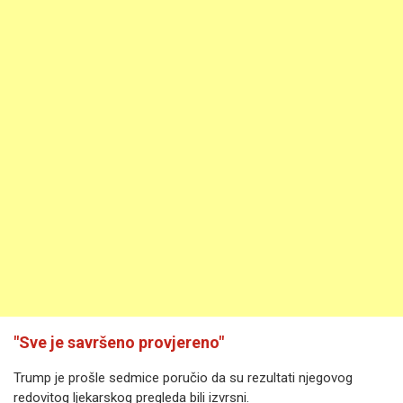
"Sve je savršeno provjereno"
Trump je prošle sedmice poručio da su rezultati njegovog
redovitog ljekarskog pregleda bili izvrsni.