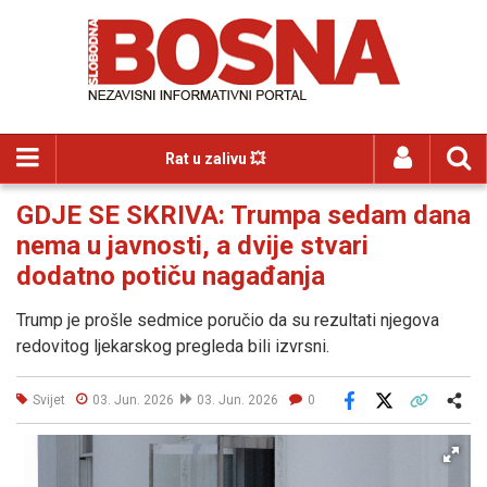
Rat u zalivu 💥
GDJE SE SKRIVA: Trumpa sedam dana
nema u javnosti, a dvije stvari
dodatno potiču nagađanja
Trump je prošle sedmice poručio da su rezultati njegova
redovitog ljekarskog pregleda bili izvrsni.
Svijet
03. Jun. 2026
03. Jun. 2026
0
Facebook
X
Kopiraj link
Više