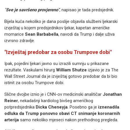
"
Sve je savršeno provjereno
“
, napisao je tada predsjednik.
Bijela kuća nekoliko je dana poslije objavila službeni ljekarski
izvještaj u kojem predsjednikov ljekar, kapetan američke
mornarice
Sean Barbabella
, navodi da Trump i dalje uživa
izvrsno zdravlje.
"Izvještaj predobar za osobu Trumpove dobi"
Ipak, pojedini ljekari javno su izrazili sumnju u prikazane
rezultate. Vaskularni hirurg
William Shutze
izjavio je za The
Wall Street Journal da je izvještaj gotovo predobar da bi bio
istinit za osobu Trumpove dobi.
Slične dvojbe iznio je i CNN-ov medicinski analitičar
Jonathan
Reiner
, nekadašnji kardiolog bivšeg američkog
potpredsjednika
Dicka Cheneyja
. Posebno ga je
iznenadila
odluka da Trump ponovno obavi CT snimanje koronarnih
arterija
samo nekoliko mjeseci nakon prethodnog pregleda.