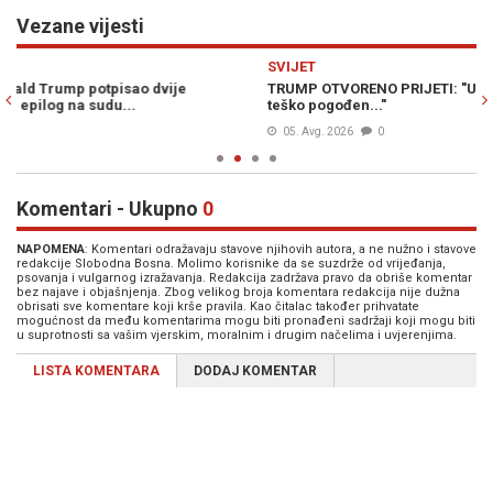
Vezane vijesti
Previous
N
SVIJET
S
TRUMP OTVORENO PRIJETI: "Ukoliko Iran to ne učini bit će vrlo
SV
teško pogođen..."
pr
05. Avg. 2026
0
Komentari - Ukupno
0
NAPOMENA
: Komentari odražavaju stavove njihovih autora, a ne nužno i stavove
redakcije Slobodna Bosna. Molimo korisnike da se suzdrže od vrijeđanja,
psovanja i vulgarnog izražavanja. Redakcija zadržava pravo da obriše komentar
bez najave i objašnjenja. Zbog velikog broja komentara redakcija nije dužna
obrisati sve komentare koji krše pravila. Kao čitalac također prihvatate
mogućnost da među komentarima mogu biti pronađeni sadržaji koji mogu biti
u suprotnosti sa vašim vjerskim, moralnim i drugim načelima i uvjerenjima.
LISTA KOMENTARA
DODAJ KOMENTAR