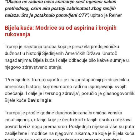
"Obično ne radimo novo snimanje šest mjeseci nakon
prethodnog, osim ako postoji zabrinutost zbog ranijih
nalaza. Što je potaknulo ponovljeni CT?“
, upitao je Reiner.
Bijela kuća: Modrice su od aspirina i brojnih
rukovanja
Trump je najstarija osoba koja je preuzela predsjedničku
dužnost u historiji Sjedinjenih Američkih Država. Unatoč
nagađanjima, Bijela kuća i dalje odbacuje bilo kakve sumnje u
njegovo zdravstveno stanje.
"Predsjednik Trump najoštriji je i najpristupačniji predsjednik u
američkoj historiji, koji neumorno radi na ispunjavanju svojih
obećanja. I dalje je izvrsnog zdravlja“, poručio je glasnogovornik
Bijele kuće
Davis Ingle
.
Trumpu je prošle godine dijagnosticirana hronična venska
insuficijencija, stanje koje je često kod starijih osoba i otežava
povrat krvi iz nogu prema srcu. Posljednjih mjeseci više su puta
zabilježene i modrice na njegovim rukama, za koje je Bijela kuća