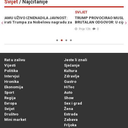
Svijet
/ Najčitanije
Previous
N
SVIJET
S
TRUMP PROVOCIRAO MUSLIMANSKOG KANDIDATA, DOBIO
A
a
BRUTALAN ODGOVOR: U cijelu priču uvukli i Melaniju
me
je
Prije 13h
0
Rat u zalivu
Jeste li znali
Vijesti
Sjećanje
Politika
Kultura
Intervjui
Zdravlje
Hronika
Gastro
Ekonomija
HiTec
Sport
Auto
Regija
Show
Evropa
Sex i grad
Svijet
Žena
Društvo
Estrada
Mini market
Zabava
Frljoka