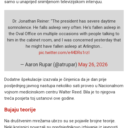
samo u unaprijed snimljenom televizijskom intervjuu.
Dr. Jonathan Reiner: "The president has severe daytime
somnolence. He falls asleep very often. He's fallen asleep in
the Oval Office on multiple occasions with people talking to
him in the cabinet room, and I was concerned yesterday that
he might have fallen asleep at Arlington…
pic.twitter.com/e44DRs1rzI
— Aaron Rupar (@atrupar)
May 26, 2026
Dodatne špekulacije izazvala je činjenica da je dan prije
posljednjeg javnog nastupa nekoliko sati proveo u Nacionalnom
vojnom medicinskom centru Walter Reed. Bila je to njegova
treća posjeta toj ustanovi ove godine.
Bujaju teorije
Na društvenim mrežama ubrzo su se pojavile brojne teorije.
Neki korisnici povezali su predsjednikovo izbivanje iz javnosti