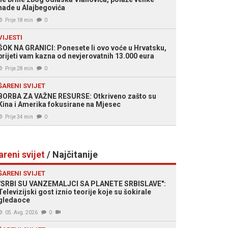
nade u Alajbegovića
Prije 18 min
0
VIJESTI
ŠOK NA GRANICI: Ponesete li ovo voće u Hrvatsku,
prijeti vam kazna od nevjerovatnih 13.000 eura
Prije 28 min
0
ŠARENI SVIJET
BORBA ZA VAŽNE RESURSE: Otkriveno zašto su
Kina i Amerika fokusirane na Mjesec
Prije 34 min
0
areni svijet
/ Najčitanije
ŠARENI SVIJET
"SRBI SU VANZEMALJCI SA PLANETE SRBISLAVE":
Televizijski gost iznio teorije koje su šokirale
gledaoce
05. Avg. 2026
0