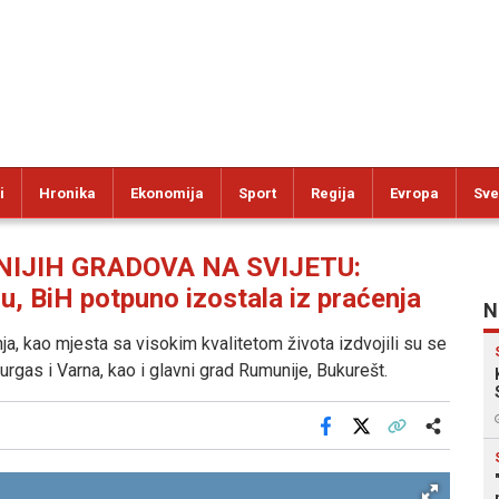
i
Hronika
Ekonomija
Sport
Regija
Evropa
Sve
IJIH GRADOVA NA SVIJETU:
onu, BiH potpuno izostala iz praćenja
N
ja, kao mjesta sa visokim kvalitetom života izdvojili su se
rgas i Varna, kao i glavni grad Rumunije, Bukurešt.
Facebook
X
Kopiraj link
Više