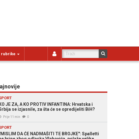
 rubrike
ajnovije
SPORT
KO JE ZA, A KO PROTIV INFANTINA: Hrvatska i
Srbija se izjasnile, za šta će se opredijeliti BiH?
Prije 11 min
0
SPORT
"MISLIM DA ĆE NADMAŠITI TE BROJKE": Spalletti
ne brine zbog odlaska Vlahovića, polaže velike