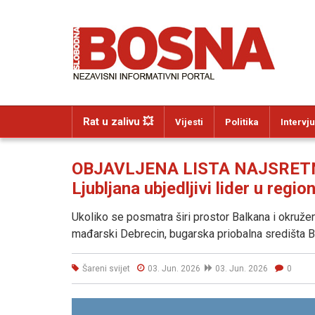
Rat u zalivu 💥
Vijesti
Politika
Intervju
OBJAVLJENA LISTA NAJSRETN
Ljubljana ubjedljivi lider u regi
Ukoliko se posmatra širi prostor Balkana i okružen
mađarski Debrecin, bugarska priobalna središta Bu
Šareni svijet
03. Jun. 2026
03. Jun. 2026
0