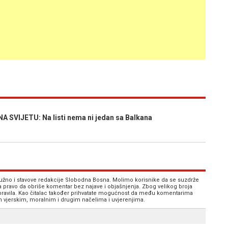
SVIJETU: Na listi nema ni jedan sa Balkana
 nužno i stavove redakcije Slobodna Bosna. Molimo korisnike da se suzdrže
va pravo da obriše komentar bez najave i objašnjenja. Zbog velikog broja
 pravila. Kao čitalac također prihvatate mogućnost da među komentarima
im vjerskim, moralnim i drugim načelima i uvjerenjima.