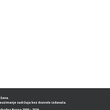
ržana.
euzimanje sadržaja bez dozvole izdavača.
obodna Bosna
2000 - 2026.