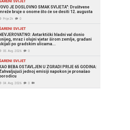
ŠARENI SVIJET
"OVO JE DOSLOVNO SMAK SVIJETA": Društvene
mreže bruje o onome što će se desiti 12. augusta
Prije 2h
0
ŠARENI SVIJET
NEVJEROVATNO: Antarktički hladni val donio
snijeg, mraz i olujni vjetar širom zemlje, građani
skijali po gradskim ulicama...
05. Avg. 2026
0
ŠARENI SVIJET
KAO BEBA OSTAVLJEN U ZGRADI PRIJE 65 GODINA:
Zahvaljujući jednoj emisiji napokon je pronašao
porodicu
04. Avg. 2026
0