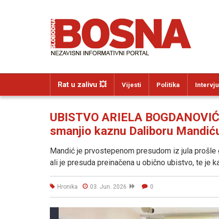
Rat u zalivu 💥
Vijesti
Politika
Intervju
UBISTVO ARIELA BOGDANOVIĆA
smanjio kaznu Daliboru Mandić
Mandić je prvostepenom presudom iz jula prošle 
ali je presuda preinačena u obično ubistvo, te je 
Hronika
03. Jun. 2026
0