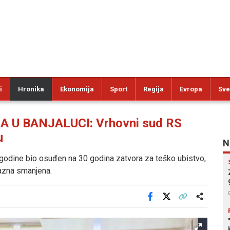
i
Hronika
Ekonomija
Sport
Regija
Evropa
Sve
 U BANJALUCI: Vrhovni sud RS
u
N
godine bio osuđen na 30 godina zatvora za teško ubistvo,
kazna smanjena.
Facebook
X
Kopiraj link
Više