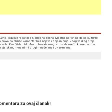
 nužno i stavove redakcije Slobodna Bosna. Molimo korisnike da se suzdrže
va pravo da obriše komentar bez najave i objašnjenja. Zbog velikog broja
 pravila. Kao čitalac također prihvatate mogućnost da među komentarima
im vjerskim, moralnim i drugim načelima i uvjerenjima.
mentara za ovaj članak!