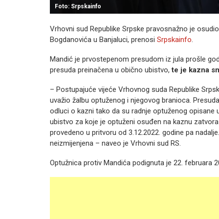
Foto: Srpskainfo
Vrhovni sud Republike Srpske pravosnažno je osudio
Bogdanovića u Banjaluci, prenosi
Srpskainfo
.
Mandić je prvostepenom presudom iz jula prošle godi
presuda preinačena u obično ubistvo,
te je kazna s
– Postupajuće vijeće Vrhovnog suda Republike Srpske 
uvažio žalbu optuženog i njegovog branioca. Presuda 
odluci o kazni tako da su radnje optuženog opisane u 
ubistvo za koje je optuženi osuđen na kaznu zatvora 
provedeno u pritvoru od 3.12.2022. godine pa nadalje
neizmijenjena – naveo je Vrhovni sud RS.
Optužnica protiv Mandića podignuta je 22. februara 2