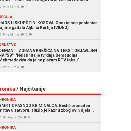
Prije 31 min
0
REGIJA
HAOS U SKUPŠTINI KOSOVA: Opoziciona poslanica
jajima gađala Aljbina Kurtija (VIDEO)
Prije 48 min
0
DRUŠTVO
DEMANTI ZORANA KREŠIĆA NA TEKST OBJAVLJEN
NA "SB": "Neistinita je tvrdnja Šemsudina
Mehmedovića da ja ne plaćam RTV taksu"
Prije 55 min
0
ronika
/ Najčitanije
HRONIKA
SMRT OPASNOG KRIMINALCA: Bešlić pronađen
mrtav u zatvoru, služio je kaznu zbog ovih djela...
07. Avg. 2026
0
HRONIKA