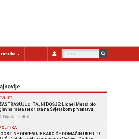
 rubrike
ajnovije
SVIJET
ZASTRAŠUJUĆI TAJNI DOSJE: Lionel Messi bio
glavna meta terorista na Svjetskom prvenstvu
Prije 13 min
0
POLITIKA
"GOST NE ODREĐUJE KAKO ĆE DOMAĆIN UREDITI
KUĆU": Helez oštro odgovorio Vučiću i Dodiku