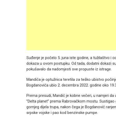
Suđenje je počelo 5. juna iste godine, a tužilaštvo i
dokaza u ovom postupku. Od tada, dodatni dokazi su se
pokušavalo da nadomjesti sve propuste iz istrage.
Mandića je optužnica teretila za teško ubistvo počinj
Bogdanovića ubio 2. decembra 2022. godine oko 19.3
Prema presudi, Mandić je kobne večeri, u namjeri da u
”Delta planet” prema Rabrovačkom mostu. Sustigao g
gornjeg dijela trupa, nakon čega je Bogdanović ranjen 
srpske vojske i pao kod benzinske pumpe.