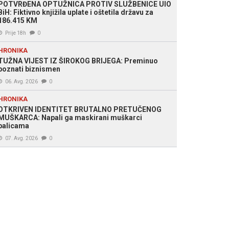
POTVRĐENA OPTUŽNICA PROTIV SLUŽBENICE UIO
BiH: Fiktivno knjižila uplate i oštetila državu za
186.415 KM
Prije 18h
0
HRONIKA
TUŽNA VIJEST IZ ŠIROKOG BRIJEGA: Preminuo
poznati biznismen
06. Avg. 2026
0
HRONIKA
OTKRIVEN IDENTITET BRUTALNO PRETUČENOG
MUŠKARCA: Napali ga maskirani muškarci
palicama
07. Avg. 2026
0