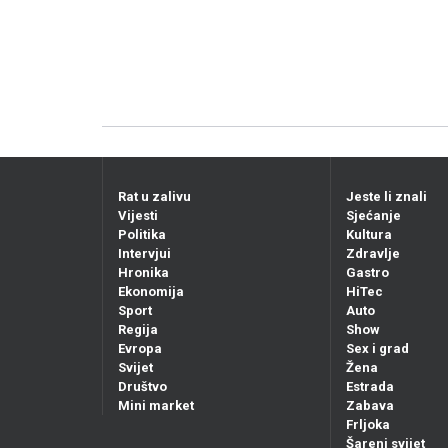
Rat u zalivu
Jeste li znali
Vijesti
Sjećanje
Politika
Kultura
Intervjui
Zdravlje
Hronika
Gastro
Ekonomija
HiTec
Sport
Auto
Regija
Show
Evropa
Sex i grad
Svijet
Žena
Društvo
Estrada
Mini market
Zabava
Frljoka
Šareni svijet