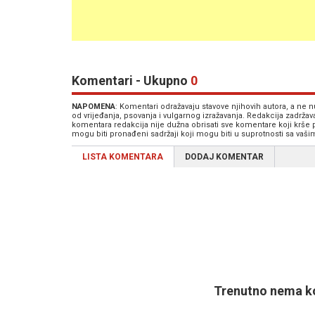
Komentari - Ukupno
0
NAPOMENA
: Komentari odražavaju stavove njihovih autora, a ne
od vrijeđanja, psovanja i vulgarnog izražavanja. Redakcija zadrža
komentara redakcija nije dužna obrisati sve komentare koji krše
mogu biti pronađeni sadržaji koji mogu biti u suprotnosti sa vaš
LISTA KOMENTARA
DODAJ KOMENTAR
Trenutno nema ko