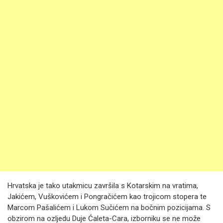
Hrvatska je tako utakmicu završila s Kotarskim na vratima,
Jakićem, Vuškovićem i Pongračićem kao trojicom stopera te
Marcom Pašalićem i Lukom Sučićem na bočnim pozicijama. S
obzirom na ozljedu Duje Ćaleta-Cara, izborniku se ne može