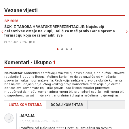
Vezane vijesti
Previous
N
SP 2026
lji
ŠIROM BiH SPREMAJU SE NAVIJAČKE ZONE: "Vatreni" ve
ne sprema
otvaraju Svjetsko prvenstvo, Bosna i Hercegovina uzvra
podršku
17. Jun. 2026
0
Komentari - Ukupno
1
NAPOMENA
: Komentari odražavaju stavove njihovih autora, a ne nužno i stavove
redakcije Slobodna Bosna. Molimo korisnike da se suzdrže od vrijeđanja,
psovanja i vulgarnog izražavanja. Redakcija zadržava pravo da obriše komentar
bez najave i objašnjenja. Zbog velikog broja komentara redakcija nije dužna
obrisati sve komentare koji krše pravila. Kao čitalac također prihvatate
mogućnost da među komentarima mogu biti pronađeni sadržaji koji mogu biti
u suprotnosti sa vašim vjerskim, moralnim i drugim načelima i uvjerenjima.
LISTA KOMENTARA
DODAJ KOMENTAR
JAPAJA
J
Srijeda, 03.06.2026 u 15:40
Poraženi od Belgijaca ???? Hrvati su smješniji sa svojim