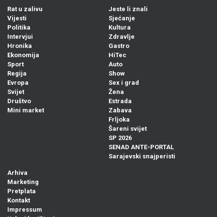
Rat u zalivu
Jeste li znali
Vijesti
Sjećanje
Politika
Kultura
Intervjui
Zdravlje
Hronika
Gastro
Ekonomija
HiTec
Sport
Auto
Regija
Show
Evropa
Sex i grad
Svijet
Žena
Društvo
Estrada
Mini market
Zabava
Frljoka
Šareni svijet
SP 2026
SENAD ANTE-PORTAL
Sarajevski snajperisti
Arhiva
Marketing
Pretplata
Kontakt
Impressum