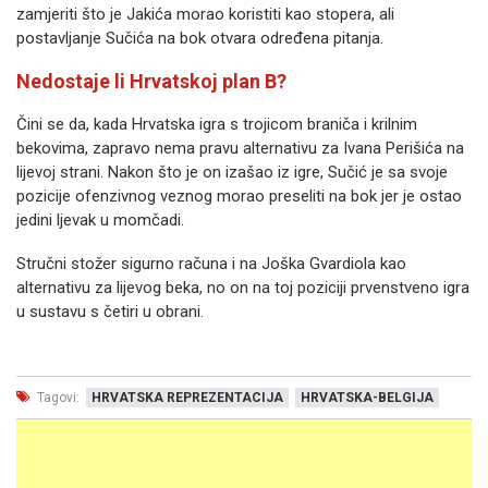
zamjeriti što je Jakića morao koristiti kao stopera, ali
postavljanje Sučića na bok otvara određena pitanja.
Nedostaje li Hrvatskoj plan B?
Čini se da, kada Hrvatska igra s trojicom braniča i krilnim
bekovima, zapravo nema pravu alternativu za Ivana Perišića na
lijevoj strani. Nakon što je on izašao iz igre, Sučić je sa svoje
pozicije ofenzivnog veznog morao preseliti na bok jer je ostao
jedini ljevak u momčadi.
Stručni stožer sigurno računa i na Joška Gvardiola kao
alternativu za lijevog beka, no on na toj poziciji prvenstveno igra
u sustavu s četiri u obrani.
Tagovi:
HRVATSKA REPREZENTACIJA
HRVATSKA-BELGIJA