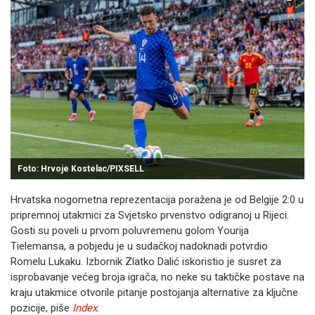
Foto: Hrvoje Kostelac/PIXSELL
Hrvatska nogometna reprezentacija poražena je od Belgije 2:0 u
pripremnoj utakmici za Svjetsko prvenstvo odigranoj u Rijeci.
Gosti su poveli u prvom poluvremenu golom Yourija
Tielemansa, a pobjedu je u sudačkoj nadoknadi potvrdio
Romelu Lukaku. Izbornik Zlatko Dalić iskoristio je susret za
isprobavanje većeg broja igrača, no neke su taktičke postave na
kraju utakmice otvorile pitanje postojanja alternative za ključne
pozicije, piše
Index
.