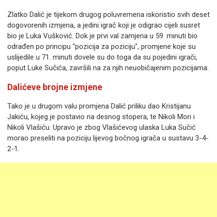
Zlatko Dalić je tijekom drugog poluvremena iskoristio svih deset
dogovorenih izmjena, a jedini igrač koji je odigrao cijeli susret
bio je Luka Vušković. Dok je prvi val zamjena u 59. minuti bio
odrađen po principu "pozicija za poziciju", promjene koje su
uslijedile u 71. minuti dovele su do toga da su pojedini igrači,
poput Luke Sučića, završili na za njih neuobičajenim pozicijama.
Dalićeve brojne izmjene
Tako je u drugom valu promjena Dalić priliku dao Kristijanu
Jakiću, kojeg je postavio na desnog stopera, te Nikoli Mori i
Nikoli Vlašiću. Upravo je zbog Vlašićevog ulaska Luka Sučić
morao preseliti na poziciju lijevog bočnog igrača u sustavu 3-4-
2-1.