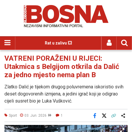
Rat u zalivu 💥
VATRENI PORAŽENI U RIJECI:
Utakmica s Belgijom otkrila da Dalić
za jedno mjesto nema plan B
Zlatko Dalić je tijekom drugog poluvremena iskoristio svih
deset dogovorenih izmjena, a jedini igrač koji je odigrao
cijeli susret bio je Luka Vušković.
Sport
03. Jun. 2026
1
Facebook
X
Kopiraj link
Više