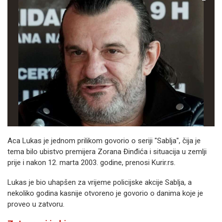
Aca Lukas je jednom prilikom govorio o seriji "Sablja", čija je
tema bilo ubistvo premijera Zorana Đinđića i situacija u zemlji
prije i nakon 12. marta 2003. godine, prenosi Kurir.rs.
Lukas je bio uhapšen za vrijeme policijske akcije Sablja, a
nekoliko godina kasnije otvoreno je govorio o danima koje je
proveo u zatvoru.