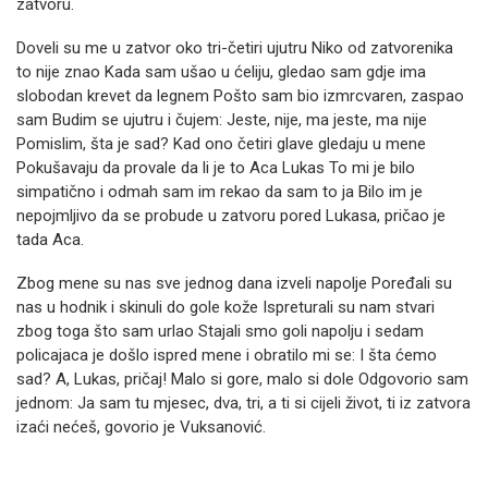
zatvoru.
Doveli su me u zatvor oko tri-četiri ujutru Niko od zatvorenika
to nije znao Kada sam ušao u ćeliju, gledao sam gdje ima
slobodan krevet da legnem Pošto sam bio izmrcvaren, zaspao
sam Budim se ujutru
i čujem: Jeste, nije, ma jeste, ma nije
Pomislim, šta je sad? K
ad ono četiri glave gledaju u mene
Pokušavaju da provale da li je to Aca Lukas To mi je bilo
simpatično i odma
h sam im rekao da sam to ja Bilo im je
nepojmljivo da se probude u zatvoru
pored Lukasa,
pričao je
tada Aca.
Zbog mene su nas sve jednog dana izveli napolje Poređali
su
nas u hodnik i skinuli do gole kože Ispreturali su nam stvari
zbog toga što sam urlao Stajali smo goli napolju i sedam
policajaca je došlo ispred mene i obratilo mi se: I šta ćemo
sad? A, Lukas, pričaj! Malo si gore, malo si dole Odgovorio sam
jednom: Ja sam tu
mjesec, dva, tri, a ti si cijeli život, ti iz zatvora
izaći nećeš,
govorio je Vuksanović.