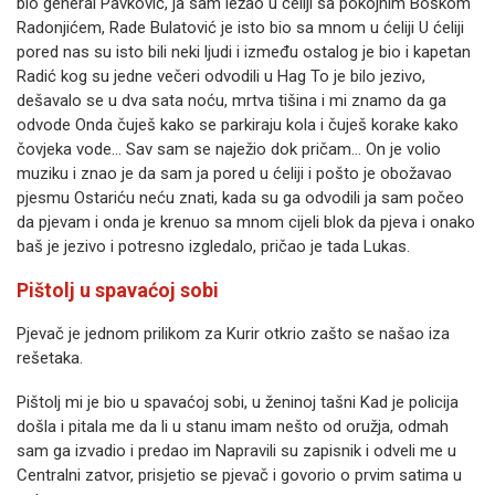
bio general Pavković, ja sam ležao u ćeliji sa pokojnim Boškom
Radonjićem, Rade Bulatović je isto bio sa mnom u ćeliji U ćeliji
pored nas su isto bili neki ljudi i između ostalog je bio i kapetan
Radić kog su jedne večeri odvodili u Hag To je bilo jezivo,
dešavalo se u dva sata noću, mrtva tišina i mi znamo da ga
odvode Onda čuješ kako se parkiraju kola i čuješ korake kako
čovjeka vode... Sav sam se naježio dok pričam... On je volio
muziku i znao je da sam ja pored u ćeliji i pošto je obožavao
pjesmu Ostariću neću znati, kada su ga odvodili ja sam počeo
da pjevam i onda je krenuo sa mnom cijeli blok da pjeva i onako
baš je jezivo i potresno izgledalo, pričao je tada Lukas.
Pištolj u spavaćoj sobi
Pjevač je jednom prilikom za Kurir otkrio zašto se našao iza
rešetaka.
Pištolj mi je bio u spavaćoj sobi, u ženinoj tašni Kad je policija
došla i pitala me da li u stanu imam nešto od oružja, odmah
sam ga izvadio i predao im Napravili su zapisnik i odveli me u
Centralni zatvor, prisjetio se pjeva
č i govorio o prvim satima u