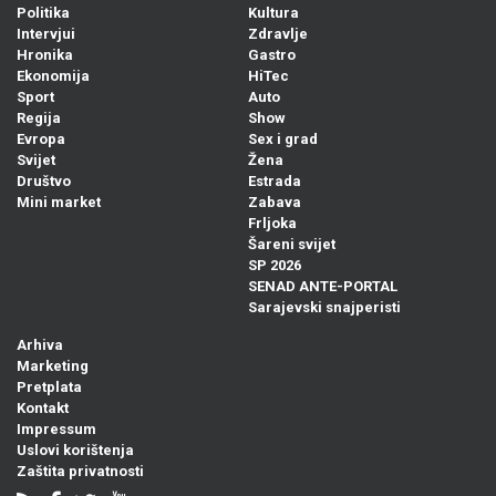
Politika
Kultura
Intervjui
Zdravlje
Hronika
Gastro
Ekonomija
HiTec
Sport
Auto
Regija
Show
Evropa
Sex i grad
Svijet
Žena
Društvo
Estrada
Mini market
Zabava
Frljoka
Šareni svijet
SP 2026
SENAD ANTE-PORTAL
Sarajevski snajperisti
Arhiva
Marketing
Pretplata
Kontakt
Impressum
Uslovi korištenja
Zaštita privatnosti