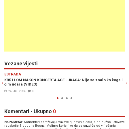
Vezane vijesti
Previous
N
ESTRADA
ko koga i
ACA LUKAS ZAVRŠIO U URGENTNOM CENTRU: Pjevač hitno
hospitalizovan
06. Jun. 2026
0
Komentari - Ukupno
0
NAPOMENA
: Komentari odražavaju stavove njihovih autora, a ne nužno i stavove
redakcije Slobodna Bosna. Molimo korisnike da se suzdrže od vrijeđanja,