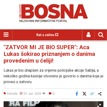
Rat u zalivu 💥
"ZATVOR MI JE BIO SUPER": Aca
Lukas šokirao priznanjem o danima
provedenim u ćeliji!
Lukas je bio uhapšen za vrijeme policijske akcije Sablja, a
nekoliko godina kasnije otvoreno je govorio o danima koje je
proveo u zatvoru.
Estrada
03. Jun. 2026
0
Facebook
X
Kopiraj link
Više