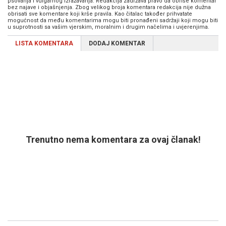
psovanja i vulgarnog izražavanja. Redakcija zadržava pravo da obriše komentar
bez najave i objašnjenja. Zbog velikog broja komentara redakcija nije dužna
obrisati sve komentare koji krše pravila. Kao čitalac također prihvatate
mogućnost da među komentarima mogu biti pronađeni sadržaji koji mogu biti
u suprotnosti sa vašim vjerskim, moralnim i drugim načelima i uvjerenjima.
LISTA KOMENTARA
DODAJ KOMENTAR
Trenutno nema komentara za ovaj članak!