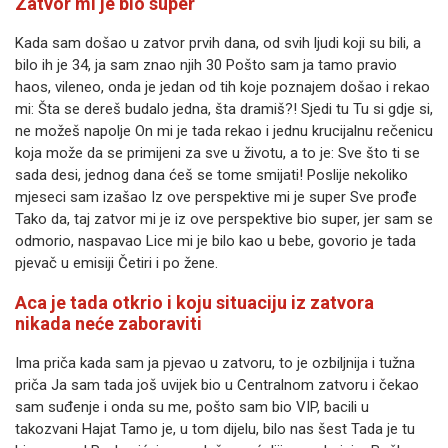
Zatvor mi je bio super
Kada sam došao u zatvor prvih dana, od svih ljudi koji su bili, a
bilo ih je 34, ja sam znao njih 30 Pošto sam ja tamo pravio
haos, vileneo, onda je jedan od tih koje poznajem došao i rekao
mi: Šta se dereš budalo jedna, šta dramiš?! Sjedi tu Tu si gdje si,
ne možeš napolje On mi je tada rekao i jednu krucijalnu rečenicu
koja može da se primijeni za sve u životu, a to je: Sve što ti se
sada desi, jednog dana ćeš se tome smijati! Poslije nekoliko
mjeseci sam izašao Iz ove perspektive mi je super Sve prođe
Tako da, taj zatvor mi je iz ove perspektive bio super, jer sam se
odmorio, naspavao Lice mi je bilo kao u bebe, govorio je tada
pjevač u emisiji Četiri i po žene.
Aca je tada otkrio i koju situaciju iz zatvora
nikada neće zaboraviti
Ima priča kada sam ja pjevao u zatvoru, to je ozbiljnija i tužna
priča Ja sam tada još uvijek bio u Centralnom zatvoru i čekao
sam suđenje i onda su me, pošto sam bio VIP, bacili u
takozvani Hajat Tamo je, u tom dijelu, bilo nas šest Tada je tu