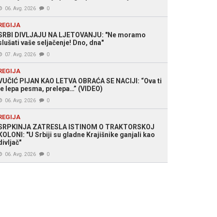
06. Avg. 2026
0
REGIJA
SRBI DIVLJAJU NA LJETOVANJU: "Ne moramo
slušati vaše seljačenje! Dno, dna"
07. Avg. 2026
0
REGIJA
VUČIĆ PIJAN KAO LETVA OBRAĆA SE NACIJI: “Ova ti
je lepa pesma, prelepa…” (VIDEO)
06. Avg. 2026
0
REGIJA
SRPKINJA ZATRESLA ISTINOM O TRAKTORSKOJ
KOLONI: "U Srbiji su gladne Krajišnike ganjali kao
divljač"
06. Avg. 2026
0