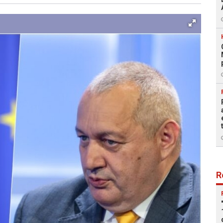
Facebook
X
Kopiraj link
Više
R