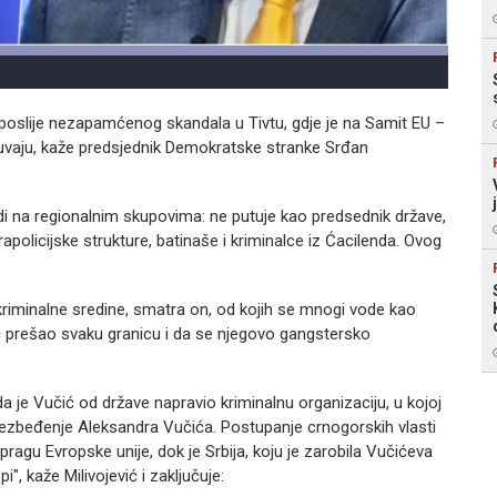
slije nezapamćenog skandala u Tivtu, gdje je na Samit EU –
uvaju, kaže predsjednik Demokratske stranke Srđan
di na regionalnim skupovima: ne putuje kao predsednik države,
apolicijske strukture, batinaše i kriminalce iz Ćacilenda. Ovog
iz kriminalne sredine, smatra on, od kojih se mnogi vode kao
ć prešao svaku granicu i da se njegovo gangstersko
a je Vučić od države napravio kriminalnu organizaciju, u kojoj
 obezbeđenje Aleksandra Vučića. Postupanje crnogorskih vlasti
agu Evropske unije, dok je Srbija, koju je zarobila Vučićeva
, kaže Milivojević i zaključuje: