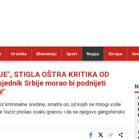
i
Hronika
Ekonomija
Sport
Regija
Evropa
Sve
JE", STIGLA OŠTRA KRITIKA OD
dnik Srbije morao bi podnijeti
N
!"
di iz kriminalne sredine, smatra on, od kojih se mnogi vode
je Vučić prešao svaku granicu i da se njegovo gangstersko