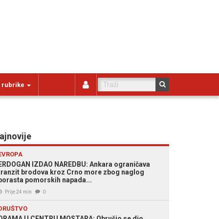
 rubrike
ajnovije
EVROPA
ERDOGAN IZDAO NAREDBU: Ankara ograničava
tranzit brodova kroz Crno more zbog naglog
porasta pomorskih napada...
Prije 24 min
0
DRUŠTVO
DRAMA U CENTRU MOSTARA: Obrušio se dio