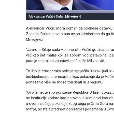
Aleksandar Vučić i Srđan Milivojević
Aleksandar Vučić mora odmah da podnese ostavku po
Zapadni Balkan doveo pun avion kriminalaca da ga č
Milivojević.
"Javnost Srbije sada vidi ono što Vučić godinama ra
već kao šef mafije koji sa sobom vodi paravojne i par
puta je ta praksa zaustavljena", kaže Milivojević.
To što je crnogorska policija spriječila ulazak ljudi 
bezbjednosno interesantna lica, pokazuje da je Vuči
ponašanje više ne može tolerisati ni u regionu.
"Ovo je nečuveno poniženje Republike Srbije i dokaz d
se institucije koriste kao paravan, a kriminalci kao
u ovom slučaju pokazuje zbog čega je Crna Gora na pr
mafija, postala predmet poniženja i podsmeha u Evropi"