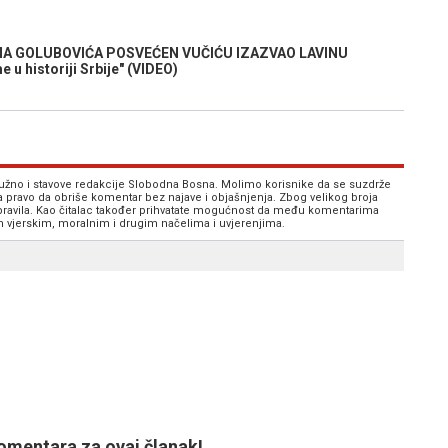
A GOLUBOVIĆA POSVEĆEN VUČIĆU IZAZVAO LAVINU
u historiji Srbije" (VIDEO)
 nužno i stavove redakcije Slobodna Bosna. Molimo korisnike da se suzdrže
va pravo da obriše komentar bez najave i objašnjenja. Zbog velikog broja
 pravila. Kao čitalac također prihvatate mogućnost da među komentarima
im vjerskim, moralnim i drugim načelima i uvjerenjima.
mentara za ovaj članak!