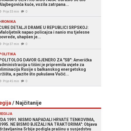
Alajbegovića kuće, vozila zatrpana...
Prije 33 min
0
HRONIKA
CURE DETALJI DRAME U REPUBLICI SRPSKOJ:
Maloljetnik napao policajca i nanio mu tjelesne
povrede, uhapšen je...
Prije 37 min
0
POLITIKA
POLITOLOG DAVOR GJENERO ZA "SB": Američka
administracija u tišini je pripremila uvjete za
eliminaciju Rusije s balkanskog energetskog
tržišta, a pazite što pukušava Vučić...
Prije 45 min
0
egija
/ Najčitanije
REGIJA
"DA 1991. NISMO NAPADALI HRVATE TENKOVIMA,
1995. NE BISMO BJEŽALI NA TRAKTORIMA": Objava
državljanina Srbije podigla prašinu u susjedstvu