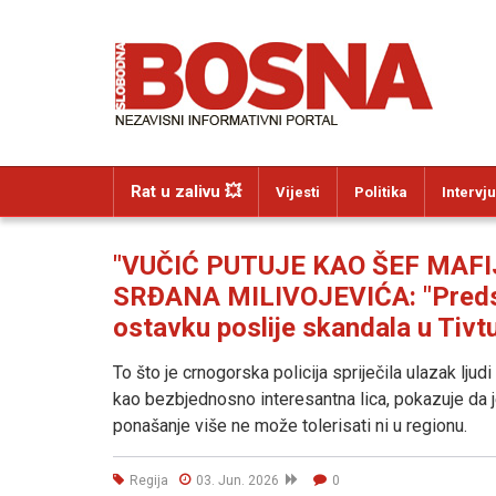
Rat u zalivu 💥
Vijesti
Politika
Intervju
"VUČIĆ PUTUJE KAO ŠEF MAFI
SRĐANA MILIVOJEVIĆA: "Predsje
ostavku poslije skandala u Tivtu
To što je crnogorska policija spriječila ulazak lju
kao bezbjednosno interesantna lica, pokazuje da 
ponašanje više ne može tolerisati ni u regionu.
Regija
03. Jun. 2026
0