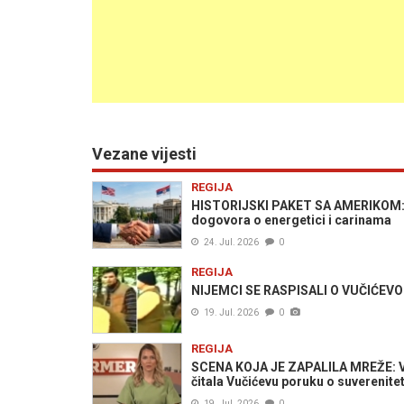
Vezane vijesti
REGIJA
HISTORIJSKI PAKET SA AMERIKOM: D
dogovora o energetici i carinama
24. Jul. 2026
0
REGIJA
NIJEMCI SE RASPISALI O VUČIĆEVOM
19. Jul. 2026
0
REGIJA
SCENA KOJA JE ZAPALILA MREŽE: Vodi
čitala Vučićevu poruku o suverenite
19. Jul. 2026
0