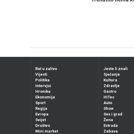
Rat u zalivu
Jeste li znali
Vijesti
Sjećanje
Politika
Kultura
Intervjui
Zdravlje
Hronika
Gastro
Ekonomija
HiTec
Sport
Auto
Regija
Show
Evropa
Sex i grad
Svijet
Žena
Društvo
Estrada
Mini market
Zabava