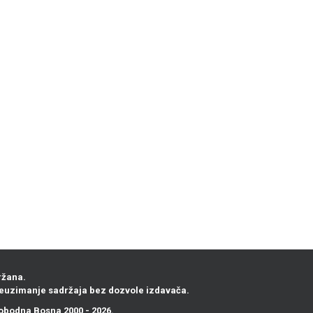
ržana.
euzimanje sadržaja bez dozvole izdavača.
obodna Bosna
2000 - 2026.