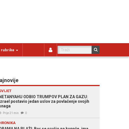
 rubrike
ajnovije
SVIJET
NETANYAHU ODBIO TRUMPOV PLAN ZA GAZU:
Izrael postavio jedan uslov za povlačenje svojih
snaga
Prije 21 min
0
HRONIKA
DRAMA NA PLAŽI: Bor se srušio na kupače, ima