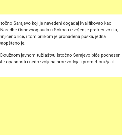
stočno Sarajevo koji je navedeni događaj kvalifikovao kao
u Naredbe Osnovnog suda u Sokocu izvršen je pretres vozila,
njičeno lice, i tom prilikom je pronađena puška, jedna
saopšteno je.
Đ. Okružnom javnom tužilaštvu Istočno Sarajevo biće podnesen
šte opasnosti i nedozvoljena proizvodnja i promet oružja ili