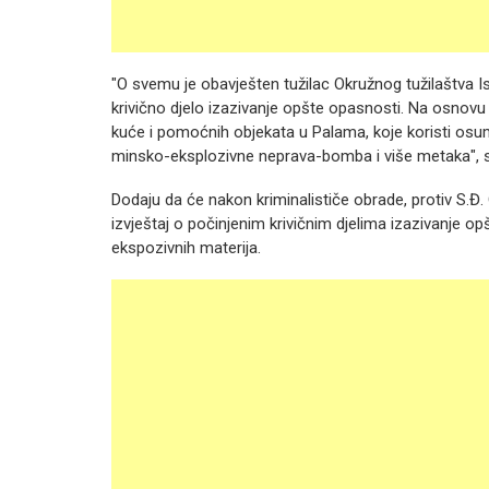
"O svemu je obavješten tužilac Okružnog tužilaštva I
krivično djelo izazivanje opšte opasnosti. Na osnov
kuće i pomoćnih objekata u Palama, koje koristi osum
minsko-eksplozivne neprava-bomba i više metaka", 
Dodaju da će nakon kriminalističe obrade, protiv S.
izvještaj o počinjenim krivičnim djelima izazivanje op
ekspozivnih materija.