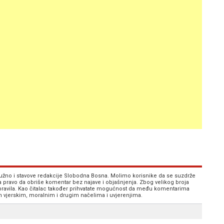
 nužno i stavove redakcije Slobodna Bosna. Molimo korisnike da se suzdrže
va pravo da obriše komentar bez najave i objašnjenja. Zbog velikog broja
 pravila. Kao čitalac također prihvatate mogućnost da među komentarima
im vjerskim, moralnim i drugim načelima i uvjerenjima.