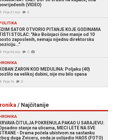
povrijeđenih (VIDEO)
Prije 31 min
0
POLITIKA
EDIM ŠATOR OTVORIO PITANJE KOJE GODINAMA
TIŠTI STOLAC: "Ako Bošnjaci čine manje od 10
posto zaposlenih, nemaju nijednu direktorsku
poziciju..."
Prije 46 min
0
HRONIKA
KOBAN ZARON KOD MEDULINA: Poljaku (40)
pozlilo na velikoj dubini, nije mu bilo spasa
Prije 1h
0
ronika
/ Najčitanije
HRONIKA
KRVAVA ČITULJA POKRENULA PAKAO U SARAJEVU:
Opsadno stanje na ulicama, MECI LETE NA SVE
STRANE - Drama počela ubistvom na sastanku
zbog duga Zviceru, onda je uslijedio HAOS (FOTO)