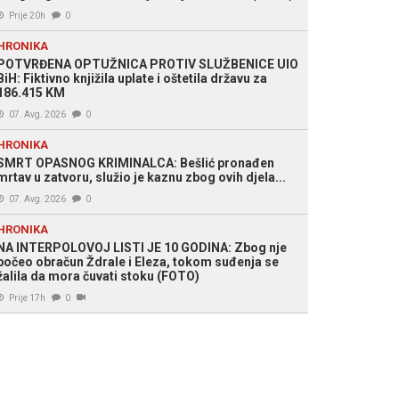
Prije 20h
0
HRONIKA
POTVRĐENA OPTUŽNICA PROTIV SLUŽBENICE UIO
BiH: Fiktivno knjižila uplate i oštetila državu za
186.415 KM
07. Avg. 2026
0
HRONIKA
SMRT OPASNOG KRIMINALCA: Bešlić pronađen
mrtav u zatvoru, služio je kaznu zbog ovih djela...
07. Avg. 2026
0
HRONIKA
NA INTERPOLOVOJ LISTI JE 10 GODINA: Zbog nje
počeo obračun Ždrale i Eleza, tokom suđenja se
žalila da mora čuvati stoku (FOTO)
Prije 17h
0