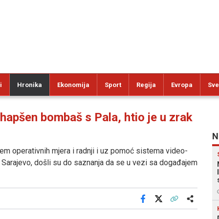
i
Hronika
Ekonomija
Sport
Regija
Evropa
Sve
pšen bombaš s Pala, htio je u zrak
N
em operativnih mjera i radnji i uz pomoć sistema video-
o Sarajevo, došli su do saznanja da se u vezi sa događajem
Facebook
X
Kopiraj link
Više