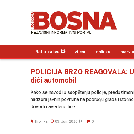
Rat u zalivu 💥
Vijesti
Politika
Intervju
POLICIJA BRZO REAGOVALA: Uha
dići automobil
Kako se navodi u saopštenju policije, preduzimanj
nadzora javnih površina na području grada Istočn
dovodi navedeno lice.
Hronika
03. Jun. 2026
0