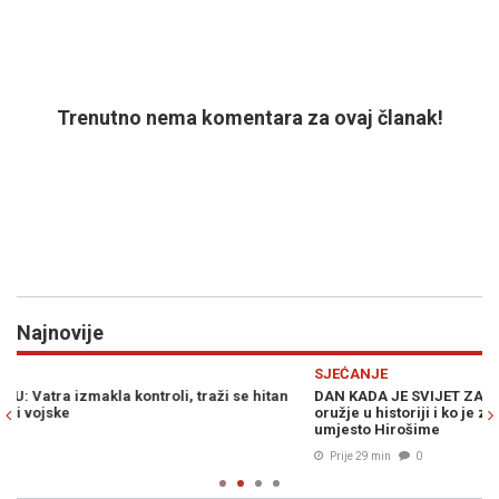
Trenutno nema komentara za ovaj članak!
Najnovije
Previous
N
SJEĆANJE
P
DAN KADA JE SVIJET ZADRHTAO: Kako je stvoreno najstrašnije
L
oružje u historiji i ko je zapravo trebao biti meta nuklearne bombe
n
umjesto Hirošime
B
Prije 29 min
0