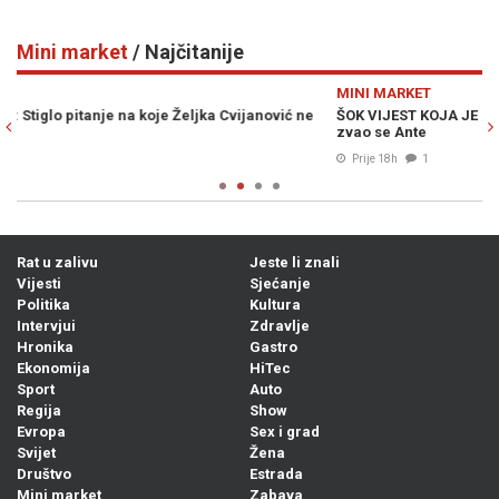
Mini market
/ Najčitanije
Previous
N
MINI MARKET
M
e
ŠOK VIJEST KOJA JE UZDRMALA SRBIJU: Vučićev djed iz Bugojna
S
zvao se Ante
k
Prije 18h
1
Rat u zalivu
Jeste li znali
Vijesti
Sjećanje
Politika
Kultura
Intervjui
Zdravlje
Hronika
Gastro
Ekonomija
HiTec
Sport
Auto
Regija
Show
Evropa
Sex i grad
Svijet
Žena
Društvo
Estrada
Mini market
Zabava