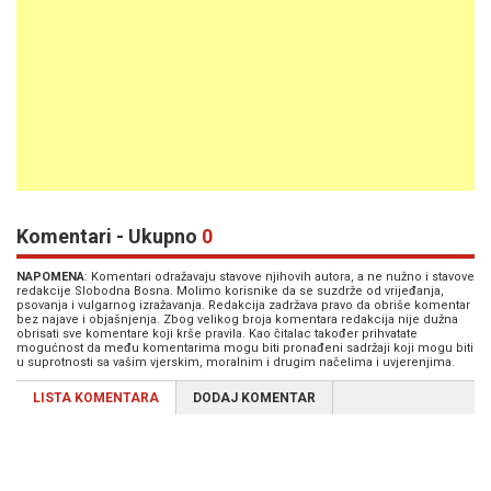
Komentari - Ukupno
0
NAPOMENA
: Komentari odražavaju stavove njihovih autora, a ne nužno i stavove
redakcije Slobodna Bosna. Molimo korisnike da se suzdrže od vrijeđanja,
psovanja i vulgarnog izražavanja. Redakcija zadržava pravo da obriše komentar
bez najave i objašnjenja. Zbog velikog broja komentara redakcija nije dužna
obrisati sve komentare koji krše pravila. Kao čitalac također prihvatate
mogućnost da među komentarima mogu biti pronađeni sadržaji koji mogu biti
u suprotnosti sa vašim vjerskim, moralnim i drugim načelima i uvjerenjima.
LISTA KOMENTARA
DODAJ KOMENTAR