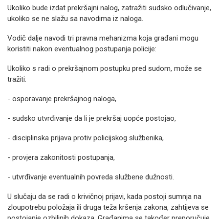
Ukoliko bude izdat prekršajni nalog, zatražiti sudsko odlučivanje,
ukoliko se ne slažu sa navodima iz naloga.
Vodič dalje navodi tri pravna mehanizma koja građani mogu
koristiti nakon eventualnog postupanja policije:
Ukoliko s radi o prekršajnom postupku pred sudom, može se
tražiti:
- osporavanje prekršajnog naloga,
- sudsko utvrđivanje da li je prekršaj uopće postojao,
- disciplinska prijava protiv policijskog službenika,
- provjera zakonitosti postupanja,
- utvrđivanje eventualnih povreda službene dužnosti.
U slučaju da se radi o krivičnoj prijavi, kada postoji sumnja na
zloupotrebu položaja ili druga teža kršenja zakona, zahtijeva se
postojanje ozbiljnih dokaza. Građanima se također preporučuje