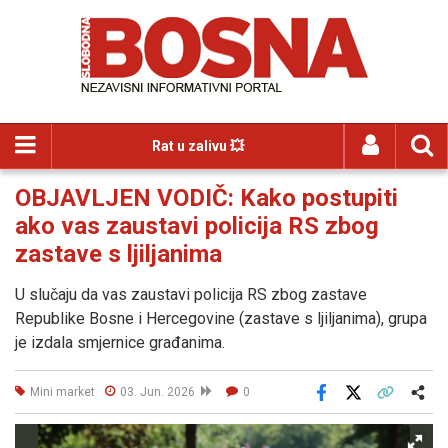
Rat u zalivu 💥
OBJAVLJEN VODIČ: Kako postupiti
ako vas zaustavi policija RS zbog
zastave s ljiljanima
U slučaju da vas zaustavi policija RS zbog zastave
Republike Bosne i Hercegovine (zastave s ljiljanima), grupa
je izdala smjernice građanima.
Mini market
03. Jun. 2026
0
Facebook
X
Kopiraj link
Više