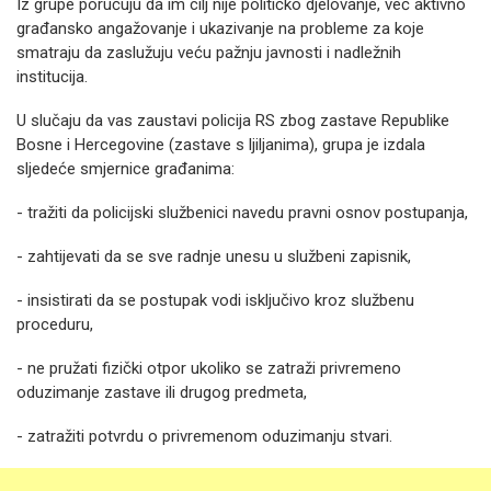
Iz grupe poručuju da im cilj nije političko djelovanje, već aktivno
građansko angažovanje i ukazivanje na probleme za koje
smatraju da zaslužuju veću pažnju javnosti i nadležnih
institucija.
U slučaju da vas zaustavi policija RS zbog zastave Republike
Bosne i Hercegovine (zastave s ljiljanima), grupa je izdala
sljedeće smjernice građanima:
- tražiti da policijski službenici navedu pravni osnov postupanja,
- zahtijevati da se sve radnje unesu u službeni zapisnik,
- insistirati da se postupak vodi isključivo kroz službenu
proceduru,
- ne pružati fizički otpor ukoliko se zatraži privremeno
oduzimanje zastave ili drugog predmeta,
- zatražiti potvrdu o privremenom oduzimanju stvari.