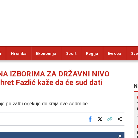
i
Hronika
Ekonomija
Sport
Regija
Evropa
Sve
NA IZBORIMA ZA DRŽAVNI NIVO
t Fazlić kaže da će sud dati
N
enje po žalbi očekuje do kraja ove sedmice.
Facebook
X
Kopiraj link
Više