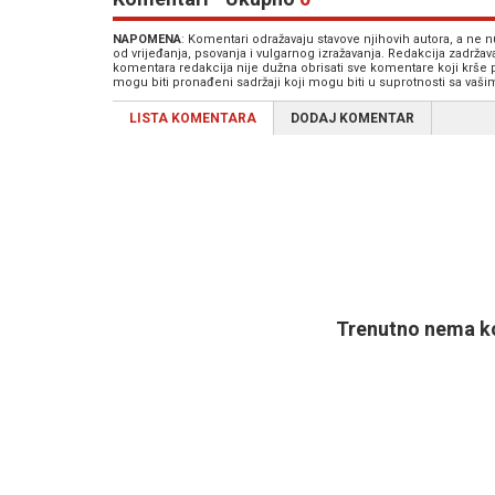
NAPOMENA
: Komentari odražavaju stavove njihovih autora, a ne
od vrijeđanja, psovanja i vulgarnog izražavanja. Redakcija zadrža
komentara redakcija nije dužna obrisati sve komentare koji krše
mogu biti pronađeni sadržaji koji mogu biti u suprotnosti sa vaš
LISTA KOMENTARA
DODAJ KOMENTAR
Trenutno nema ko