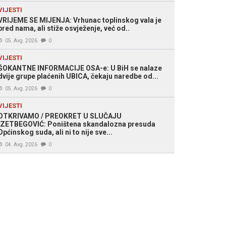
VIJESTI
VRIJEME SE MIJENJA: Vrhunac toplinskog vala je
pred nama, ali stiže osvježenje, već od..
05. Avg. 2026
0
VIJESTI
ŠOKANTNE INFORMACIJE OSA-e: U BiH se nalaze
dvije grupe plaćenih UBICA, čekaju naredbe od...
05. Avg. 2026
0
VIJESTI
OTKRIVAMO / PREOKRET U SLUČAJU
IZETBEGOVIĆ: Poništena skandalozna presuda
Općinskog suda, ali ni to nije sve...
04. Avg. 2026
0