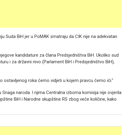
nju Suda BiH jer u PoMAK smatraju da CIK nije na adekvatan
 njegove kandidature za člana Predsjedništva BiH. Ukoliko sud
ru i za državni nivo (Parlament BiH i Predsjedništvo BiH),
do ostavljenog roka ćemo vidjeti u kojem pravcu ćemo ići."
u Snaga naroda. I njima Centralna izborna komisija nije ovjerila
upštine BiH i Narodne skupštine RS zbog veće količine, kako