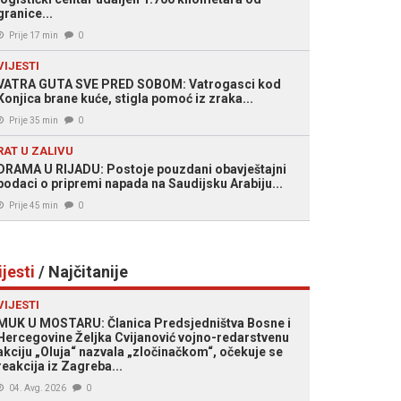
granice...
Prije 17 min
0
VIJESTI
VATRA GUTA SVE PRED SOBOM: Vatrogasci kod
Konjica brane kuće, stigla pomoć iz zraka...
Prije 35 min
0
RAT U ZALIVU
DRAMA U RIJADU: Postoje pouzdani obavještajni
podaci o pripremi napada na Saudijsku Arabiju...
Prije 45 min
0
ijesti
/ Najčitanije
VIJESTI
MUK U MOSTARU: Članica Predsjedništva Bosne i
Hercegovine Željka Cvijanović vojno-redarstvenu
akciju „Oluja“ nazvala „zločinačkom“, očekuje se
reakcija iz Zagreba...
04. Avg. 2026
0