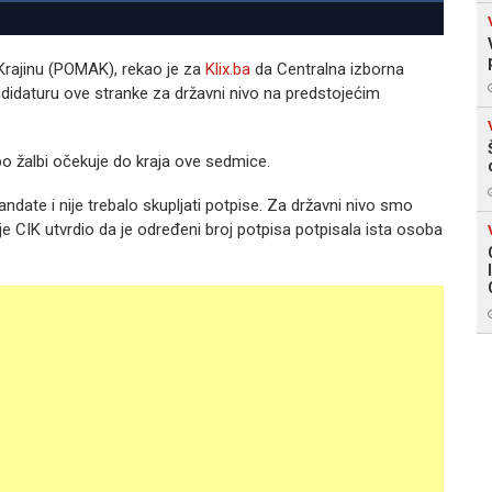
 Krajinu (POMAK), rekao je za
Klix.ba
da Centralna izborna
andidaturu ove stranke za državni nivo na predstojećim
 po žalbi očekuje do kraja ove sedmice.
ndate i nije trebalo skupljati potpise. Za državni nivo smo
li je CIK utvrdio da je određeni broj potpisa potpisala ista osoba