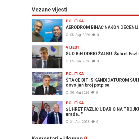
Vezane vijesti
POLITIKA
AERODROM BIHAĆ NAKON DECENIJE SED
05. Avg. 2026
0
VIJESTI
SUD BiH ODBIO ŽALBU: Šuhret Fazlić
05. Jun. 2026
0
POLITIKA
ŠTA ĆE BITI S KANDIDATUROM ŠUH
dovoljan broj potpisa
30. Maj 2026
0
POLITIKA
ŠUHRET FAZLIĆ UDARIO NA TROJKU: 
urade..."
21. Apr. 2026
0
Komentari - Ukupno
0