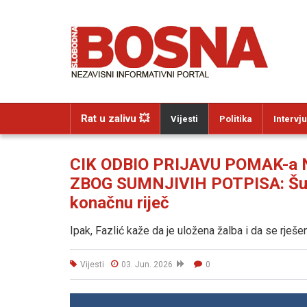
Rat u zalivu 💥
Vijesti
Politika
Intervju
CIK ODBIO PRIJAVU POMAK-a 
ZBOG SUMNJIVIH POTPISA: Šuhre
konačnu riječ
Ipak, Fazlić kaže da je uložena žalba i da se rješ
Vijesti
03. Jun. 2026
0