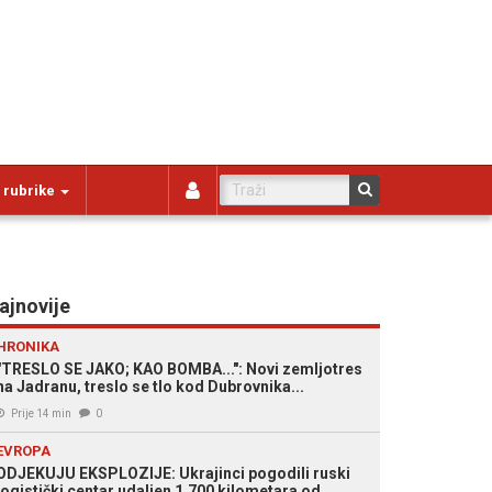
 rubrike
ajnovije
HRONIKA
"TRESLO SE JAKO; KAO BOMBA...": Novi zemljotres
na Jadranu, treslo se tlo kod Dubrovnika...
Prije 14 min
0
EVROPA
ODJEKUJU EKSPLOZIJE: Ukrajinci pogodili ruski
logistički centar udaljen 1.700 kilometara od