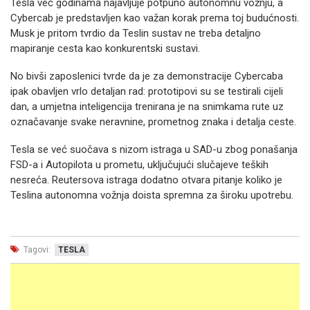
Tesla već godinama najavljuje potpuno autonomnu vožnju, a
Cybercab je predstavljen kao važan korak prema toj budućnosti.
Musk je pritom tvrdio da Teslin sustav ne treba detaljno
mapiranje cesta kao konkurentski sustavi.
No bivši zaposlenici tvrde da je za demonstracije Cybercaba
ipak obavljen vrlo detaljan rad: prototipovi su se testirali cijeli
dan, a umjetna inteligencija trenirana je na snimkama rute uz
označavanje svake neravnine, prometnog znaka i detalja ceste.
Tesla se već suočava s nizom istraga u SAD-u zbog ponašanja
FSD-a i Autopilota u prometu, uključujući slučajeve teških
nesreća. Reutersova istraga dodatno otvara pitanje koliko je
Teslina autonomna vožnja doista spremna za široku upotrebu.
Tagovi:
TESLA