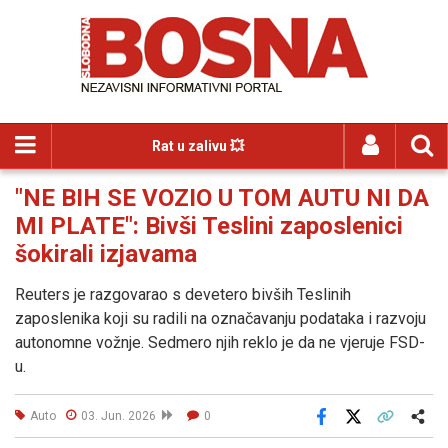
Rat u zalivu 💥
"NE BIH SE VOZIO U TOM AUTU NI DA
MI PLATE": Bivši Teslini zaposlenici
šokirali izjavama
Reuters je razgovarao s devetero bivših Teslinih
zaposlenika koji su radili na označavanju podataka i razvoju
autonomne vožnje. Sedmero njih reklo je da ne vjeruje FSD-
u.
Auto
03. Jun. 2026
0
Facebook
X
Kopiraj link
Više