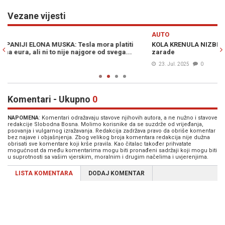
Vezane vijesti
Previous
N
AUTO
KOLA KRENULA NIZBRDO: Ulagači strahuju, Tesla objavila novi pad
T
zarade
G
23. Jul. 2025
0
Komentari - Ukupno
0
NAPOMENA
: Komentari odražavaju stavove njihovih autora, a ne nužno i stavove
redakcije Slobodna Bosna. Molimo korisnike da se suzdrže od vrijeđanja,
psovanja i vulgarnog izražavanja. Redakcija zadržava pravo da obriše komentar
bez najave i objašnjenja. Zbog velikog broja komentara redakcija nije dužna
obrisati sve komentare koji krše pravila. Kao čitalac također prihvatate
mogućnost da među komentarima mogu biti pronađeni sadržaji koji mogu biti
u suprotnosti sa vašim vjerskim, moralnim i drugim načelima i uvjerenjima.
LISTA KOMENTARA
DODAJ KOMENTAR