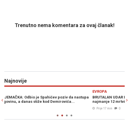
Trenutno nema komentara za ovaj članak!
Najnovije
Previous
N
EVROPA
pa
BRUTALAN UDAR IZ UKRAJINE: Dronovima zasuli naftnog giganta,
najmanje 12 mrtvih (VIDEO)
Prije 17 min
0