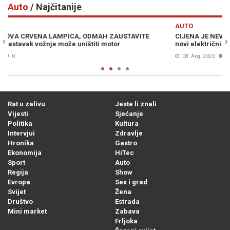
Auto
/ Najčitanije
Previous
N
AUTO
CIJENA JE NEVJEROVATNA: Kineski div u Europi počeo prodavati
novi električni model, ovo su mu glavni aduti...
08. Avg. 2026
0
Rat u zalivu
Jeste li znali
Vijesti
Sjećanje
Politika
Kultura
Intervjui
Zdravlje
Hronika
Gastro
Ekonomija
HiTec
Sport
Auto
Regija
Show
Evropa
Sex i grad
Svijet
Žena
Društvo
Estrada
Mini market
Zabava
Frljoka