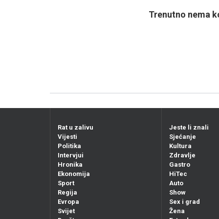
Trenutno nema ko
Rat u zalivu
Jeste li znali
Vijesti
Sjećanje
Politika
Kultura
Intervjui
Zdravlje
Hronika
Gastro
Ekonomija
HiTec
Sport
Auto
Regija
Show
Evropa
Sex i grad
Svijet
Žena