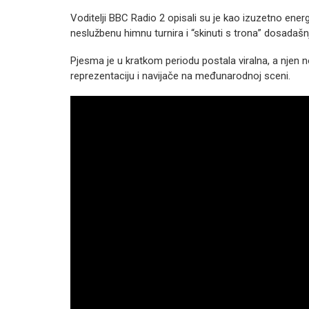
Voditelji BBC Radio 2 opisali su je kao izuzetno ener
neslužbenu himnu turnira i “skinuti s trona” dosadašn
Pjesma je u kratkom periodu postala viralna, a njen 
reprezentaciju i navijače na međunarodnoj sceni.