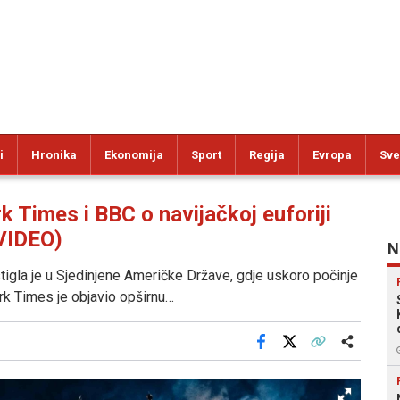
i
Hronika
Ekonomija
Sport
Regija
Evropa
Sve
Times i BBC o navijačkoj euforiji
(VIDEO)
N
gla je u Sjedinjene Američke Države, gdje uskoro počinje
rk Times je objavio opširnu…
Facebook
X
Kopiraj link
Više