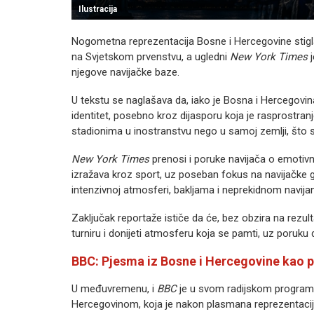
Ilustracija
Nogometna reprezentacija Bosne i Hercegovine stigla
na Svjetskom prvenstvu, a ugledni
New York Times
j
njegove navijačke baze.
U tekstu se naglašava da, iako je Bosna i Hercegovi
identitet, posebno kroz dijasporu koja je rasprostranj
stadionima u inostranstvu nego u samoj zemlji, što 
New York Times
prenosi i poruke navijača o emotivn
izražava kroz sport, uz poseban fokus na navijačke 
intenzivnoj atmosferi, bakljama i neprekidnom navijan
Zaključak reportaže ističe da će, bez obzira na rezul
turniru i donijeti atmosferu koja se pamti, uz poruku d
BBC: Pjesma iz Bosne i Hercegovine kao 
U međuvremenu, i
BBC
je u svom radijskom program
Hercegovinom, koja je nakon plasmana reprezentacije