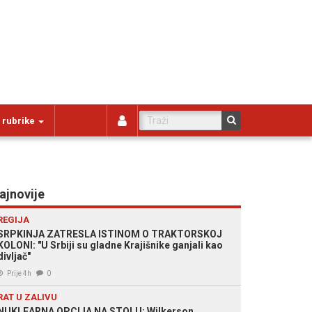
 rubrike
ajnovije
REGIJA
SRPKINJA ZATRESLA ISTINOM O TRAKTORSKOJ
KOLONI: "U Srbiji su gladne Krajišnike ganjali kao
divljač"
Prije 4h
0
RAT U ZALIVU
NUKLEARNA OPCIJA NA STOLU: Wilkerson