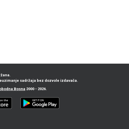
ržana.
euzimanje sadržaja bez dozvole izdavača.
obodna Bosna
2000 - 2026.