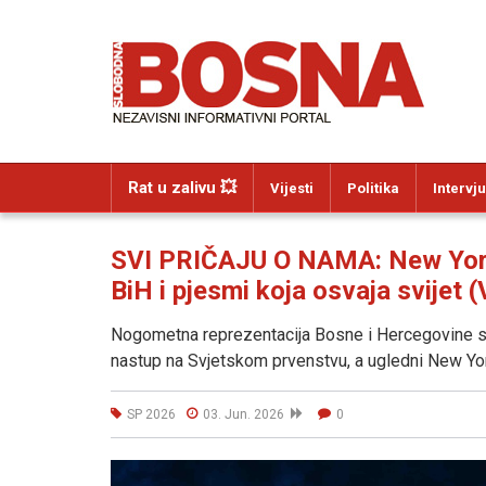
Rat u zalivu 💥
Vijesti
Politika
Intervju
SVI PRIČAJU O NAMA: New York 
BiH i pjesmi koja osvaja svijet 
Nogometna reprezentacija Bosne i Hercegovine sti
nastup na Svjetskom prvenstvu, a ugledni New Yo
SP 2026
03. Jun. 2026
0