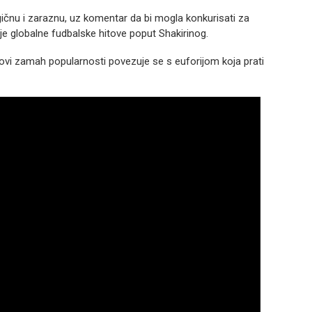
gičnu i zaraznu, uz komentar da bi mogla konkurisati za
je globalne fudbalske hitove poput Shakirinog.
novi zamah popularnosti povezuje se s euforijom koja prati