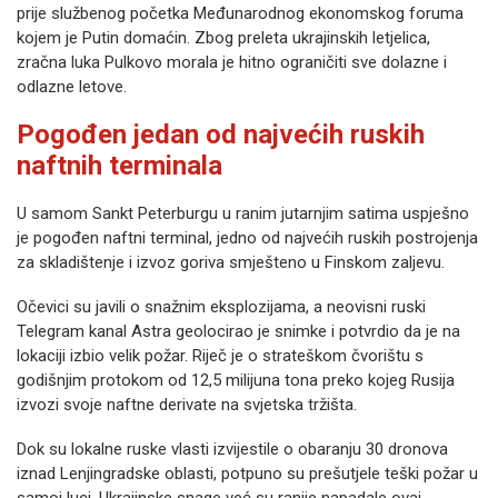
prije službenog početka Međunarodnog ekonomskog foruma
kojem je Putin domaćin. Zbog preleta ukrajinskih letjelica,
zračna luka Pulkovo morala je hitno ograničiti sve dolazne i
odlazne letove.
Pogođen jedan od najvećih ruskih
naftnih terminala
U samom Sankt Peterburgu u ranim jutarnjim satima uspješno
je pogođen naftni terminal, jedno od najvećih ruskih postrojenja
za skladištenje i izvoz goriva smješteno u Finskom zaljevu.
Očevici su javili o snažnim eksplozijama, a neovisni ruski
Telegram kanal Astra geolocirao je snimke i potvrdio da je na
lokaciji izbio velik požar. Riječ je o strateškom čvorištu s
godišnjim protokom od 12,5 milijuna tona preko kojeg Rusija
izvozi svoje naftne derivate na svjetska tržišta.
Dok su lokalne ruske vlasti izvijestile o obaranju 30 dronova
iznad Lenjingradske oblasti, potpuno su prešutjele teški požar u