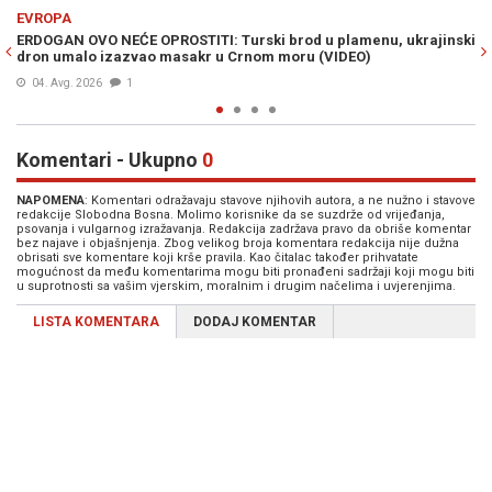
Previous
N
EVROPA
rajinski
SVI SE PITAJU ŠTA JE OVO: Tajno oružje Kijeva snimljeno na n
iznad Rusije (VIDEO)
03. Avg. 2026
0
Komentari - Ukupno
0
NAPOMENA
: Komentari odražavaju stavove njihovih autora, a ne nužno i stavove
redakcije Slobodna Bosna. Molimo korisnike da se suzdrže od vrijeđanja,
psovanja i vulgarnog izražavanja. Redakcija zadržava pravo da obriše komentar
bez najave i objašnjenja. Zbog velikog broja komentara redakcija nije dužna
obrisati sve komentare koji krše pravila. Kao čitalac također prihvatate
mogućnost da među komentarima mogu biti pronađeni sadržaji koji mogu biti
u suprotnosti sa vašim vjerskim, moralnim i drugim načelima i uvjerenjima.
LISTA KOMENTARA
DODAJ KOMENTAR