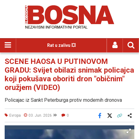
Rat u zalivu 💥
SCENE HAOSA U PUTINOVOM
GRADU: Svijet obilazi snimak policajca
koji pokušava oboriti dron "običnim"
oružjem (VIDEO)
Policajac iz Sankt Peterburga protiv modernih dronova
Evropa
03. Jun. 2026
0
Facebook
X
Kopiraj link
Više