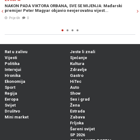
ki
NOVA ODLUKA KREMLJA IZAZVALA HAOS U RUSIJI: Građani u
strahu masovno rasprodaju imovinu i bježe iz zemlje
05. Avg. 2026
0
Rat u zalivu
Jeste li znali
Vijesti
Sjećanje
Politika
Kultura
Intervjui
Zdravlje
Hronika
Gastro
Ekonomija
HiTec
Sport
Auto
Regija
Show
Evropa
Sex i grad
Svijet
Žena
Društvo
Estrada
Mini market
Zabava
Frljoka
Šareni svijet
SP 2026