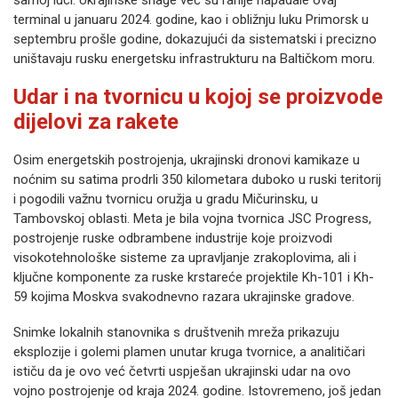
samoj luci. Ukrajinske snage već su ranije napadale ovaj
terminal u januaru 2024. godine, kao i obližnju luku Primorsk u
septembru prošle godine, dokazujući da sistematski i precizno
uništavaju rusku energetsku infrastrukturu na Baltičkom moru.
Udar i na tvornicu u kojoj se proizvode
dijelovi za rakete
Osim energetskih postrojenja, ukrajinski dronovi kamikaze u
noćnim su satima prodrli 350 kilometara duboko u ruski teritorij
i pogodili važnu tvornicu oružja u gradu Mičurinsku, u
Tambovskoj oblasti. Meta je bila vojna tvornica JSC Progress,
postrojenje ruske odbrambene industrije koje proizvodi
visokotehnološke sisteme za upravljanje zrakoplovima, ali i
ključne komponente za ruske krstareće projektile Kh-101 i Kh-
59 kojima Moskva svakodnevno razara ukrajinske gradove.
Snimke lokalnih stanovnika s društvenih mreža prikazuju
eksplozije i golemi plamen unutar kruga tvornice, a analitičari
ističu da je ovo već četvrti uspješan ukrajinski udar na ovo
vojno postrojenje od kraja 2024. godine. Istovremeno, još jedan