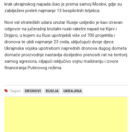
krak ukrajinskog napada išao je prema samoj Moskvi, gdje su
zabilježeni preleti najmanje 13 bespilotnih letjelica.
Novi val strateških udara unutar Rusije uslijedio je kao izravan
odgovor na jučerašnji brutalni ruski raketni napad na Kijev i
Dnjipro, u kojem su Rusi upotrijebili više od 700 projektila i
dronova te ubili najmanje 23 civila, uključujući dvoje djece.
Ukrajinska vojska upotrebom naprednih dronova dugog dometa
domaće proizvodnje nastavlja dosljedno prenositi rat na teritorij
samog agresora, ciljajući isključivo vojnu mašineriju i izvore
financiranja Putinovog režima.
Tagovi:
DRONOVI
RUSIJA
UKRAJINA