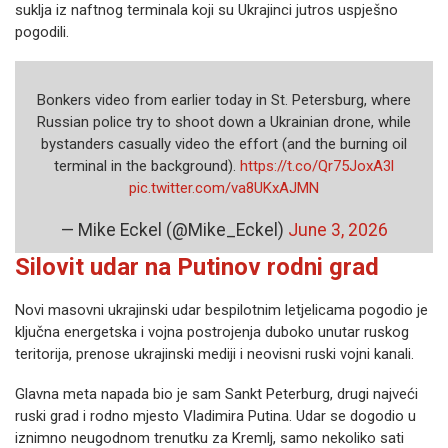
suklja iz naftnog terminala koji su Ukrajinci jutros uspješno
pogodili.
Bonkers video from earlier today in St. Petersburg, where
Russian police try to shoot down a Ukrainian drone, while
bystanders casually video the effort (and the burning oil
terminal in the background).
https://t.co/Qr75JoxA3l
pic.twitter.com/va8UKxAJMN
— Mike Eckel (@Mike_Eckel)
June 3, 2026
Silovit udar na Putinov rodni grad
Novi masovni ukrajinski udar bespilotnim letjelicama pogodio je
ključna energetska i vojna postrojenja duboko unutar ruskog
teritorija, prenose ukrajinski mediji i neovisni ruski vojni kanali.
Glavna meta napada bio je sam Sankt Peterburg, drugi najveći
ruski grad i rodno mjesto Vladimira Putina. Udar se dogodio u
iznimno neugodnom trenutku za Kremlj, samo nekoliko sati