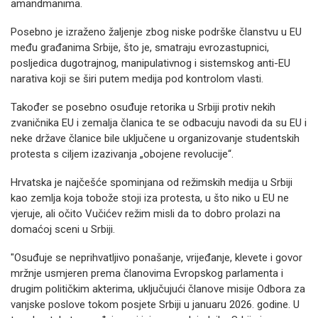
amandmanima.
Posebno je izraženo žaljenje zbog niske podrške članstvu u EU
među građanima Srbije, što je, smatraju evrozastupnici,
posljedica dugotrajnog, manipulativnog i sistemskog anti-EU
narativa koji se širi putem medija pod kontrolom vlasti.
Također se posebno osuđuje retorika u Srbiji protiv nekih
zvaničnika EU i zemalja članica te se odbacuju navodi da su EU i
neke države članice bile uključene u organizovanje studentskih
protesta s ciljem izazivanja „obojene revolucije“.
Hrvatska je najčešće spominjana od režimskih medija u Srbiji
kao zemlja koja tobože stoji iza protesta, u što niko u EU ne
vjeruje, ali očito Vučićev režim misli da to dobro prolazi na
domaćoj sceni u Srbiji.
"Osuđuje se neprihvatljivo ponašanje, vrijeđanje, klevete i govor
mržnje usmjeren prema članovima Evropskog parlamenta i
drugim političkim akterima, uključujući članove misije Odbora za
vanjske poslove tokom posjete Srbiji u januaru 2026. godine. U