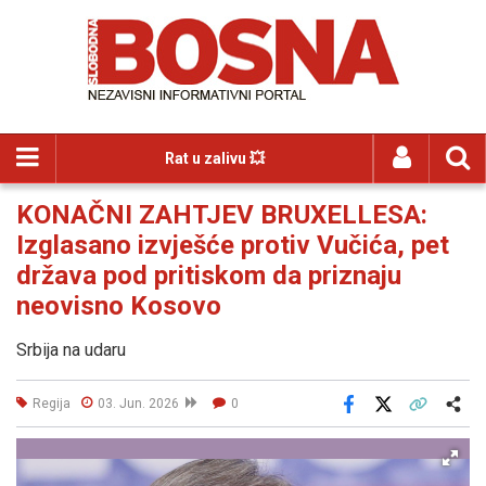
Rat u zalivu 💥
KONAČNI ZAHTJEV BRUXELLESA:
Izglasano izvješće protiv Vučića, pet
država pod pritiskom da priznaju
neovisno Kosovo
Srbija na udaru
Regija
03. Jun. 2026
0
Facebook
X
Kopiraj link
Više