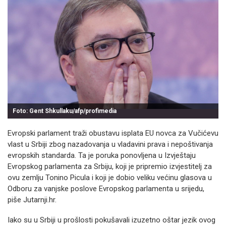
Foto: Gent Shkullaku/afp/profimedia
Evropski parlament traži obustavu isplata EU novca za Vučićevu
vlast u Srbiji zbog nazadovanja u vladavini prava i nepoštivanja
evropskih standarda. Ta je poruka ponovljena u Izvještaju
Evropskog parlamenta za Srbiju, koji je pripremio izvjestitelj za
ovu zemlju Tonino Picula i koji je dobio veliku većinu glasova u
Odboru za vanjske poslove Evropskog parlamenta u srijedu,
piše Jutarnji.hr.
Iako su u Srbiji u prošlosti pokušavali izuzetno oštar jezik ovog