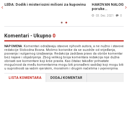
HAKOVAN NALOG AMBASADE PAKISTANA U SRBIJI: Poslate važne
poruke…
03. Dec. 2021
0
Komentari - Ukupno
0
NAPOMENA
: Komentari odražavaju stavove njihovih autora, a ne nužno i stavove
redakcije Slobodna Bosna. Molimo korisnike da se suzdrže od vrijeđanja,
psovanja i vulgarnog izražavanja. Redakcija zadržava pravo da obriše komentar
bez najave i objašnjenja. Zbog velikog broja komentara redakcija nije dužna
obrisati sve komentare koji krše pravila. Kao čitalac također prihvatate
mogućnost da među komentarima mogu biti pronađeni sadržaji koji mogu biti
u suprotnosti sa vašim vjerskim, moralnim i drugim načelima i uvjerenjima.
LISTA KOMENTARA
DODAJ KOMENTAR