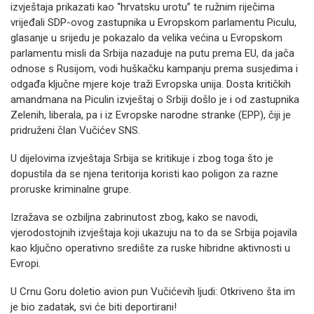
izvještaja prikazati kao “hrvatsku urotu” te ružnim riječima
vrijeđali SDP-ovog zastupnika u Evropskom parlamentu Piculu,
glasanje u srijedu je pokazalo da velika većina u Evropskom
parlamentu misli da Srbija nazaduje na putu prema EU, da jača
odnose s Rusijom, vodi huškačku kampanju prema susjedima i
odgađa ključne mjere koje traži Evropska unija. Dosta kritičkih
amandmana na Piculin izvještaj o Srbiji došlo je i od zastupnika
Zelenih, liberala, pa i iz Evropske narodne stranke (EPP), čiji je
pridruženi član Vučićev SNS.
U dijelovima izvještaja Srbija se kritikuje i zbog toga što je
dopustila da se njena teritorija koristi kao poligon za razne
proruske kriminalne grupe.
Izražava se ozbiljna zabrinutost zbog, kako se navodi,
vjerodostojnih izvještaja koji ukazuju na to da se Srbija pojavila
kao ključno operativno središte za ruske hibridne aktivnosti u
Evropi.
U Crnu Goru doletio avion pun Vučićevih ljudi: Otkriveno šta im
je bio zadatak, svi će biti deportirani!