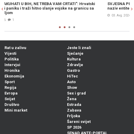
SVJESNA PROVOKACIJA PREDSJEDNIKA SRBIJE: Vučić promašio
O
naziv entiteta, a ime države prešutio (VIDEO)
V
03. Avg. 2026
3
Rat u zalivu
Jeste li znali
Vijesti
Sjećanje
Politika
Kultura
Intervjui
Zdravlje
Hronika
Gastro
Ekonomija
HiTec
Sport
Auto
Regija
Show
Evropa
Sex i grad
Svijet
Žena
Društvo
Estrada
Mini market
Zabava
Frljoka
Šareni svijet
SP 2026
SENAD ANTE-PORTAL