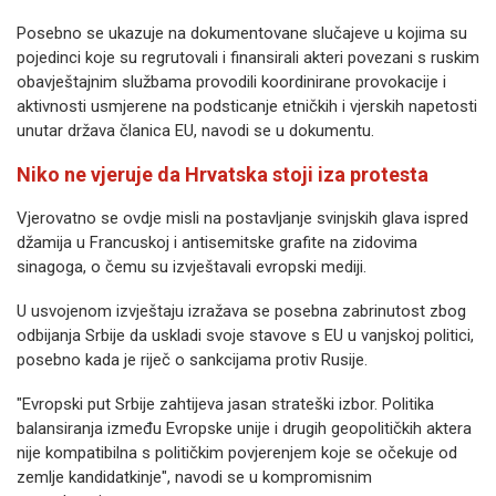
Posebno se ukazuje na dokumentovane slučajeve u kojima su
pojedinci koje su regrutovali i finansirali akteri povezani s ruskim
obavještajnim službama provodili koordinirane provokacije i
aktivnosti usmjerene na podsticanje etničkih i vjerskih napetosti
unutar država članica EU, navodi se u dokumentu.
Niko ne vjeruje da Hrvatska stoji iza protesta
Vjerovatno se ovdje misli na postavljanje svinjskih glava ispred
džamija u Francuskoj i antisemitske grafite na zidovima
sinagoga, o čemu su izvještavali evropski mediji.
U usvojenom izvještaju izražava se posebna zabrinutost zbog
odbijanja Srbije da uskladi svoje stavove s EU u vanjskoj politici,
posebno kada je riječ o sankcijama protiv Rusije.
"Evropski put Srbije zahtijeva jasan strateški izbor. Politika
balansiranja između Evropske unije i drugih geopolitičkih aktera
nije kompatibilna s političkim povjerenjem koje se očekuje od
zemlje kandidatkinje", navodi se u kompromisnim