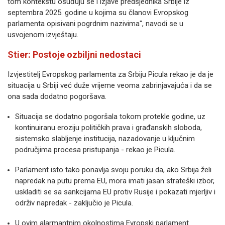
tom kontekstu osuđuju se i izjave predsjednika Srbije iz
septembra 2025. godine u kojima su članovi Evropskog
parlamenta opisivani pogrdnim nazivima", navodi se u
usvojenom izvještaju.
Stier: Postoje ozbiljni nedostaci
Izvjestitelj Evropskog parlamenta za Srbiju Picula rekao je da je
situacija u Srbiji već duže vrijeme veoma zabrinjavajuća i da se
ona sada dodatno pogoršava.
Situacija se dodatno pogoršala tokom protekle godine, uz
kontinuiranu eroziju političkih prava i građanskih sloboda,
sistemsko slabljenje institucija, nazadovanje u ključnim
područjima procesa pristupanja - rekao je Picula.
Parlament isto tako ponavlja svoju poruku da, ako Srbija želi
napredak na putu prema EU, mora imati jasan strateški izbor,
uskladiti se sa sankcijama EU protiv Rusije i pokazati mjerljiv i
održiv napredak - zaključio je Picula.
U ovim alarmantnim okolnostima Evropski parlament