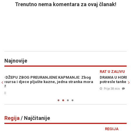
Trenutno nema komentara za ovaj članak!
Najnovije
Previous
N
RAT U ZALIVU
V
DRAMA U HORMUŠKOM MOREUZU: Dvije snažne eksplozije
B
potresle tanker uz obalu Omana, pomorske službe na nogama!
p
p
Prije 38 min
0
Regija
/ Najčitanije
Previous
N
REGIJA
R