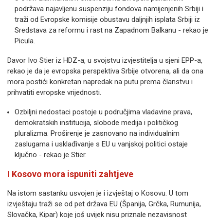
podržava najavljenu suspenziju fondova namijenjenih Srbiji i
traži od Evropske komisije obustavu daljnjih isplata Srbiji iz
Sredstava za reformu i rast na Zapadnom Balkanu - rekao je
Picula.
Davor Ivo Stier iz HDZ-a, u svojstvu izvjestitelja u sjeni EPP-a,
rekao je da je evropska perspektiva Srbije otvorena, ali da ona
mora postići konkretan napredak na putu prema članstvu i
prihvatiti evropske vrijednosti.
Ozbiljni nedostaci postoje u područjima vladavine prava,
demokratskih institucija, slobode medija i političkog
pluralizma. Proširenje je zasnovano na individualnim
zaslugama i usklađivanje s EU u vanjskoj politici ostaje
ključno - rekao je Stier.
I Kosovo mora ispuniti zahtjeve
Na istom sastanku usvojen je i izvještaj o Kosovu. U tom
izvještaju traži se od pet država EU (Španija, Grčka, Rumunija,
Slovačka, Kipar) koje još uvijek nisu priznale nezavisnost