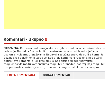
Komentari - Ukupno
0
NAPOMENA
: Komentari odražavaju stavove njihovih autora, a ne nužno i stavove
redakcije Slobodna Bosna. Molimo korisnike da se suzdrže od vrijeđanja,
psovanja i vulgarnog izražavanja. Redakcija zadržava pravo da obriše komentar
bez najave i objašnjenja. Zbog velikog broja komentara redakcija nije dužna
obrisati sve komentare koji krše pravila. Kao čitalac također prihvatate
mogućnost da među komentarima mogu biti pronađeni sadržaji koji mogu biti
u suprotnosti sa vašim vjerskim, moralnim i drugim načelima i uvjerenjima.
LISTA KOMENTARA
DODAJ KOMENTAR