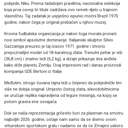
pobjede, Niku. Prema tadašnjim pravilima, nacionalna selekcija
koja prva osvoji tri titule zadržava ovo remek-djelo u trajnom
vlasništvu. Taj zadatak je uspješno ispunio moćni Brazil 1970.
godine, nakon čega je original prebačen u njihov muzej.
Krovna fudbalska organizacija je nakon toga morala pronaći
novi simbol apsolutne dominacije. Italijanski skulptor Silvio
Gazzaniga preuzeo je taj izazov 1971. godine i stvorio
prepoznatljivi model od 18-karatnog zlata. Trenutni pehar je viši
(36,8 cm) i znatno teži (6,2 kg), a dizajn prikazuje dva anđela
kako drže planetu Zemlju. Ovaj impresivni rad i danas proizvodi
kompanija GDE Bertoni iz Italije.
Međutim, strogo čuvana tajna leži u činjenici da pobjednički tim
više ne dobija original. Umjesto čistog zlata, slavodobitnicima
se uručuje replika napravljena od legure mesinga, na kojoj se
potom gravira ime osvajača.
Dok se naša reprezentacija grčevito bori za plasman na smotru
najboljih 2026. godine, ostaje nam samo da se divimo ovom
vrhunskom sportskom gralu i nadamo se da će Zmajevi uskoro