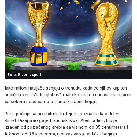
Foto: Givemesport
Iako milioni navijača sanjaju o trenutku kada će njihov kapiten
podići čuveni "Zlatni globus", malo ko zna da današnji šampioni
sa sobom nose samo odlično izrađenu kopiju.
Priča počinje sa prvobitnim trofejom, poznatim kao Jules
Rimet. Dizajnirao ga je francuski kipar Abel Lafleur, bio je
izrađen od pozlaćenog srebra sa visinom od 35 centimetara i
težinom od 3,8 kilograma, a prikazivao je antičku boginju