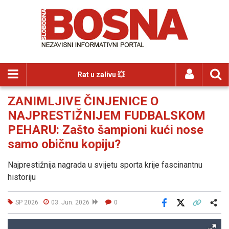
Rat u zalivu 💥
ZANIMLJIVE ČINJENICE O
NAJPRESTIŽNIJEM FUDBALSKOM
PEHARU: Zašto šampioni kući nose
samo običnu kopiju?
Najprestižnija nagrada u svijetu sporta krije fascinantnu
historiju
SP 2026
03. Jun. 2026
0
Facebook
X
Kopiraj link
Više