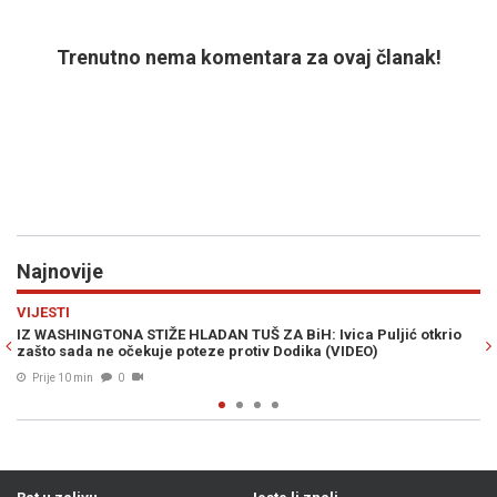
Trenutno nema komentara za ovaj članak!
Najnovije
Previous
N
REGIJA
A BiH: Ivica Puljić otkrio
UPALIO SE ALARM: Supruga Sergeja Trif
v Dodika (VIDEO)
sakoa u Zari
Prije 35 min
0