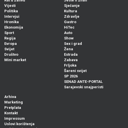
Rat u zalivu
Jeste li znali
Vijesti
Sjećanje
Politika
Kultura
Intervjui
Zdravlje
Hronika
Gastro
Ekonomija
HiTec
Sport
Auto
Regija
Show
Evropa
Sex i grad
Svijet
Žena
Društvo
Estrada
Mini market
Zabava
Frljoka
Šareni svijet
SP 2026
SENAD ANTE-PORTAL
Sarajevski snajperisti
Arhiva
Marketing
Pretplata
Kontakt
Impressum
Uslovi korištenja