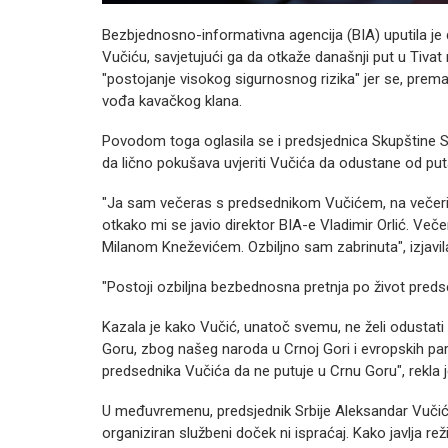
Bezbjednosno-informativna agencija (BIA) uputila je
Vučiću, savjetujući ga da otkaže današnji put u Tiva
"postojanje visokog sigurnosnog rizika" jer se, prem
vođa kavačkog klana.
Povodom toga oglasila se i predsjednica Skupštine S
da lično pokušava uvjeriti Vučića da odustane od put
"Ja sam večeras s predsednikom Vučićem, na večer
otkako mi se javio direktor BIA-e Vladimir Orlić. Več
Milanom Kneževićem. Ozbiljno sam zabrinuta", izjavila
"Postoji ozbiljna bezbednosna pretnja po život predse
Kazala je kako Vučić, unatoč svemu, ne želi odustati
Goru, zbog našeg naroda u Crnoj Gori i evropskih partne
predsednika Vučića da ne putuje u Crnu Goru", rekla j
U međuvremenu, predsjednik Srbije Aleksandar Vučić
organiziran službeni doček ni ispraćaj. Kako javlja rež