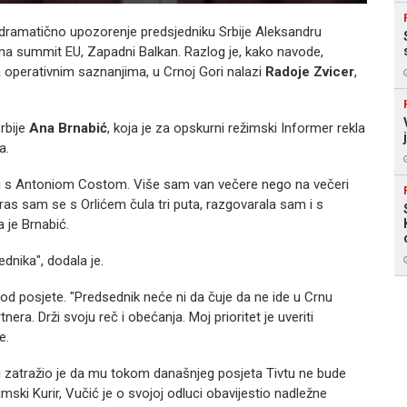
 dramatično upozorenje predsjedniku Srbije Aleksandru
t na summit EU, Zapadni Balkan. Razlog je, kako navode,
a operativnim saznanjima, u Crnoj Gori nalazi
Radoje Zvicer
,
rbije
Ana Brnabić
, koja je za opskurni režimski Informer rekla
a.
i s Antoniom Costom. Više sam van večere nego na večeri
eras sam se s Orlićem čula tri puta, razgovarala sam i s
 je Brnabić.
dnika", dodala je.
 od posjete. "Predsednik neće ni da čuje da ne ide u Crnu
ra. Drži svoju reč i obećanja. Moj prioritet je uveriti
e.
 zatražio je da mu tokom današnjeg posjeta Tivtu ne bude
imski Kurir, Vučić je o svojoj odluci obavijestio nadležne