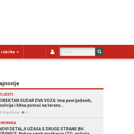
 rubrike
ajnovije
VIJESTI
DIREKTAN SUDAR DVA VOZA: Ima povrijeđenih,
policija i hitna pomoć na terenu...
Prije 20 min
0
HRONIKA
NOVI DETALJI UŽASA S DRUGE STRANE BH.
GRANICE: Nakon smrti muškarca (71), policija