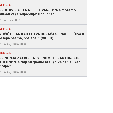
REGIJA
SRBI DIVLJAJU NA LJETOVANJU: "Ne moramo
slušati vaše seljačenje! Dno, dna"
Prije 17h
0
REGIJA
VUČIĆ PIJAN KAO LETVA OBRAĆA SE NACIJI: “Ova ti
je lepa pesma, prelepa…” (VIDEO)
06. Avg. 2026
0
REGIJA
SRPKINJA ZATRESLA ISTINOM O TRAKTORSKOJ
KOLONI: "U Srbiji su gladne Krajišnike ganjali kao
divljač"
06. Avg. 2026
0