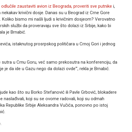
odlučile zaustaviti avion iz Beograda, proveriti sve putnike
i,
a nekakav krivični dosje. Danas su u Beograd iz Crne Gore
ude. Koliko bismo mi našli ljudi s krivičnim dosjeom? Verovatno
skih službi da proveravaju sve što dolazi iz Srbije, kako bi
la je Brnabić.
ževića, istaknutog prosrpskog političara u Crnoj Gori i jednog
sutra u Crnu Goru, već samo prekosutra na konferenciju, da
e je da ide u Gazu nego da dolazi ovde'", rekla je Brnabić.
jude kao što su Borko Stefanović ili Pavle Grbović, blokadere
vime naslađivali, koji su se ovome radovali, koji su odmah
ika Republike Srbije Aleksandra Vučića, ponovno po istoj
ić.
.