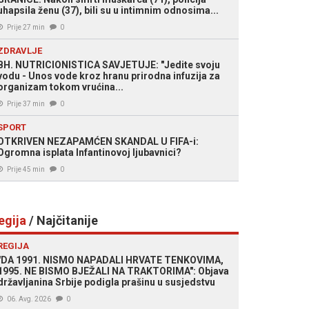
uhapsila ženu (37), bili su u intimnim odnosima...
Prije 27 min
0
ZDRAVLJE
BH. NUTRICIONISTICA SAVJETUJE: "Jedite svoju
vodu - Unos vode kroz hranu prirodna infuzija za
organizam tokom vrućina...
Prije 37 min
0
SPORT
OTKRIVEN NEZAPAMĆEN SKANDAL U FIFA-i:
Ogromna isplata Infantino­voj ljubavnici?
Prije 45 min
0
egija
/ Najčitanije
REGIJA
"DA 1991. NISMO NAPADALI HRVATE TENKOVIMA,
1995. NE BISMO BJEŽALI NA TRAKTORIMA": Objava
državljanina Srbije podigla prašinu u susjedstvu
06. Avg. 2026
0