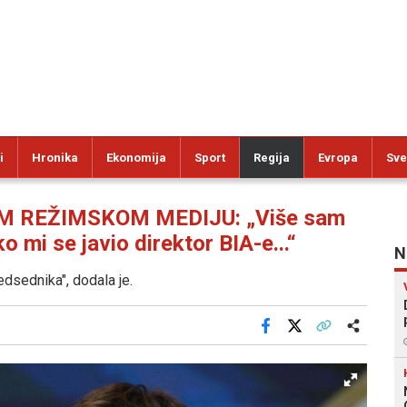
i
Hronika
Ekonomija
Sport
Regija
Evropa
Sve
 REŽIMSKOM MEDIJU: „Više sam
 mi se javio direktor BIA-e...“
N
edsednika", dodala je.
Facebook
X
Kopiraj link
Više