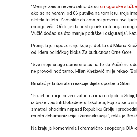
"Meni je zaista neverovatno da su
crnogorske službe 
ako se ne varam, od 86 putnika na tom letu, troje im
sletela tri leta. Zamislite da smo mi proverili sve lj
mnogo više. Očito je da postoji neka intencija crnogor
Vučić došao sa što manje podrške i osiguranja", kaza
Prenijela je i upozorenje koje je dobila od Milana Kne
od lidera političkog bloka Za budućnost Crne Gore.
"Sve moje snage usmerene su na to da Vučić ne ode 
ne provodi noć tamo. Milan Knežević mi je rekao: 'Bolj
Brnabić je kritizirala i reakcije dijela oporbe u Srbiji.
"Posebno mi je neverovatno da imamo ljude u Srbiji, l
iz bivše vlasti ili blokadere s fakulteta, koji su se o
smatrali shodnim napasti Republiku Srbiju i predsedn
mustri dehumanizacije i kriminalizacije", rekla je Brnab
Na kraju je komentirala i dramatično saopćenje BIA-e