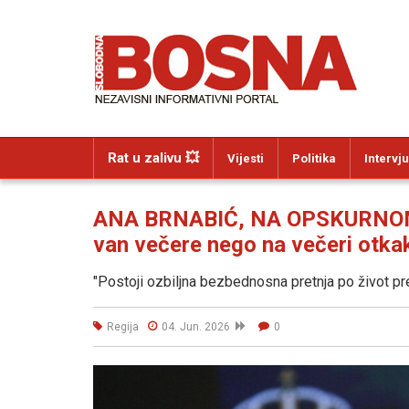
Rat u zalivu 💥
Vijesti
Politika
Intervju
ANA BRNABIĆ, NA OPSKURNOM
van večere nego na večeri otkako
"Postoji ozbiljna bezbednosna pretnja po život pr
Regija
04. Jun. 2026
0