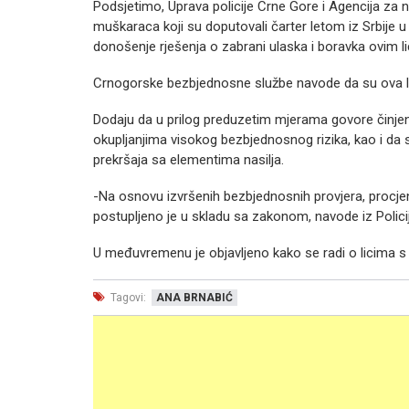
Podsjetimo, Uprava policije Crne Gore i Agencija za 
muškaraca koji su doputovali čarter letom iz Srbije u 
donošenje rješenja o zabrani ulaska i boravka ovim 
Crnogorske bezbjednosne službe navode da su ova lic
Dodaju da u prilog preduzetim mjerama govore činjeni
okupljanjima visokog bezbjednosnog rizika, kao i da su
prekršaja sa elementima nasilja.
-Na osnovu izvršenih bezbjednosnih provjera, procjene
postupljeno je u skladu sa zakonom, navode iz Policij
U međuvremenu je objavljeno kako se radi o licima s
Tagovi:
ANA BRNABIĆ