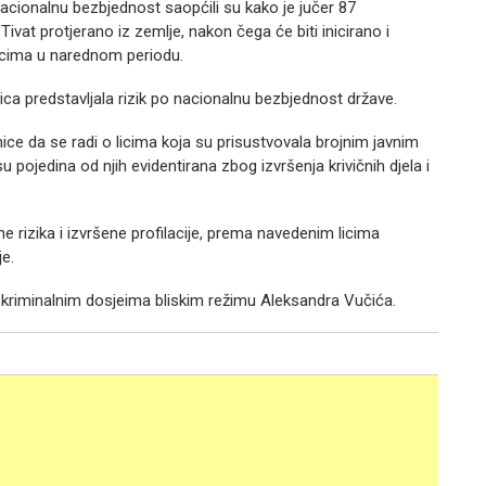
nacionalnu bezbjednost saopćili su kako je jučer 87
Tivat protjerano iz zemlje, nakon čega će biti inicirano i
licima u narednom periodu.
a predstavljala rizik po nacionalnu bezbjednost države.
ce da se radi o licima koja su prisustvovala brojnim javnim
 pojedina od njih evidentirana zbog izvršenja krivičnih djela i
 rizika i izvršene profilacije, prema navedenim licima
e.
 kriminalnim dosjeima bliskim režimu Aleksandra Vučića.