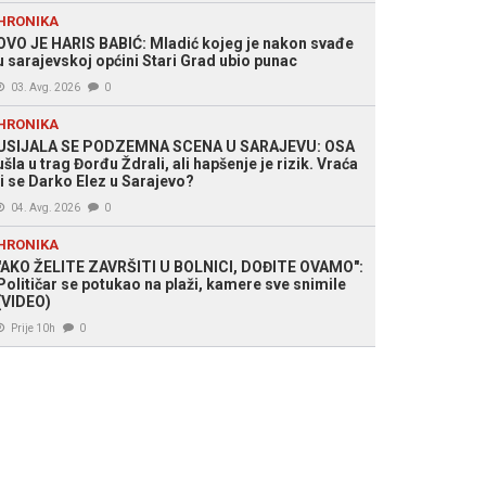
HRONIKA
OVO JE HARIS BABIĆ: Mladić kojeg je nakon svađe
u sarajevskoj općini Stari Grad ubio punac
03. Avg. 2026
0
HRONIKA
USIJALA SE PODZEMNA SCENA U SARAJEVU: OSA
ušla u trag Đorđu Ždrali, ali hapšenje je rizik. Vraća
li se Darko Elez u Sarajevo?
04. Avg. 2026
0
HRONIKA
"AKO ŽELITE ZAVRŠITI U BOLNICI, DOĐITE OVAMO":
Političar se potukao na plaži, kamere sve snimile
(VIDEO)
Prije 10h
0