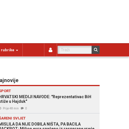
 rubrike
ajnovije
SPORT
HRVATSKI MEDIJI NAVODE: "Reprezentativac BiH
stiže u Hajduk"
Prije 48 min
0
ŠARENI SVIJET
MISLILA DA NIJE DOBILA NIŠTA, PA BACILA
JACKPOT: Milion eura spašeno iz rasparane vreće