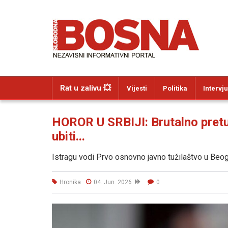
Rat u zalivu 💥
Vijesti
Politika
Intervju
HOROR U SRBIJI: Brutalno pretuka
ubiti...
Istragu vodi Prvo osnovno javno tužilaštvo u Beog
Hronika
04. Jun. 2026
0