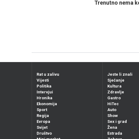
Trenutno nema ko
Rat u zalivu
Jeste li znali
Vijesti
Sjećanje
Politika
Kultura
Intervjui
Zdravlje
Hronika
Gastro
Ekonomija
HiTec
Sport
Auto
Regija
Show
Evropa
Sex i grad
Svijet
Žena
Društvo
Estrada