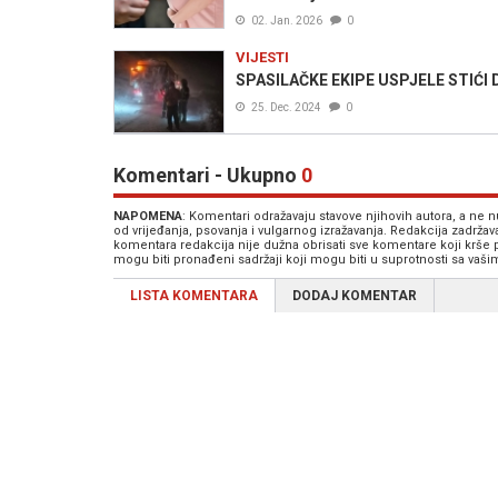
02. Jan. 2026
0
VIJESTI
SPASILAČKE EKIPE USPJELE STIĆI DO
25. Dec. 2024
0
Komentari - Ukupno
0
NAPOMENA
: Komentari odražavaju stavove njihovih autora, a ne
od vrijeđanja, psovanja i vulgarnog izražavanja. Redakcija zadrža
komentara redakcija nije dužna obrisati sve komentare koji krše
mogu biti pronađeni sadržaji koji mogu biti u suprotnosti sa vaš
LISTA KOMENTARA
DODAJ KOMENTAR