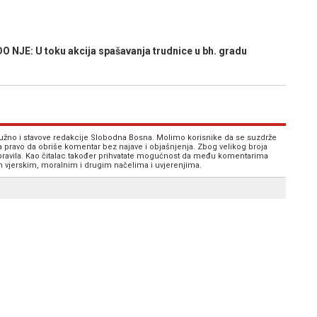
 NJE: U toku akcija spašavanja trudnice u bh. gradu
 nužno i stavove redakcije Slobodna Bosna. Molimo korisnike da se suzdrže
va pravo da obriše komentar bez najave i objašnjenja. Zbog velikog broja
 pravila. Kao čitalac također prihvatate mogućnost da među komentarima
im vjerskim, moralnim i drugim načelima i uvjerenjima.