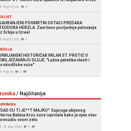
Prije 53 min
0
SVIJET
SAHRANJENI POSMRTNI OSTACI PREDAKA
TEODORA HERZLA: Završeno posljednje putovanje
iz Srbije u Izrael
Prije 57 min
0
REGIJA
SRBIJANSKI HISTORIČAR MILAN ST. PROTIĆ O
OBILJEŽAVANJU OLUJE: "Lažna patetika vlasti i
krokodilske suze"
Prije 1h
0
ronika
/ Najčitanije
HRONIKA
"SAD ĆU TI JE**T MAJKU": Supruga ubijenog
Harisa Babića kroz suze ispričala kako je njen otac
presudio svom zetu
03. Avg. 2026
0