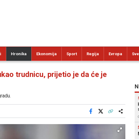
i
Hronika
Ekonomija
Sport
Regija
Evropa
Sve
o trudnicu, prijetio je da će je
N
radu.
Facebook
X
Kopiraj link
Više