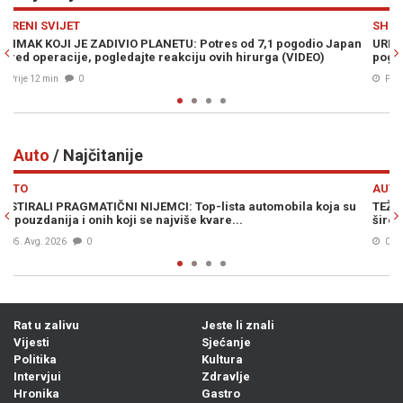
Previous
N
SHOW
 Japan
URNEBESNO: Novi "izum" u trans bacio pivopije širom svijeta,
pogledajte kako radi...
Prije 13 min
0
Auto
/ Najčitanije
Previous
N
AUTO
ja su
TEŽAK UDARAC AUTOMOBILSKOM DIVU: Povlači se 40.000 vozil
širom svijeta, poznat i razlog...
06. Avg. 2026
0
Rat u zalivu
Jeste li znali
Vijesti
Sjećanje
Politika
Kultura
Intervjui
Zdravlje
Hronika
Gastro