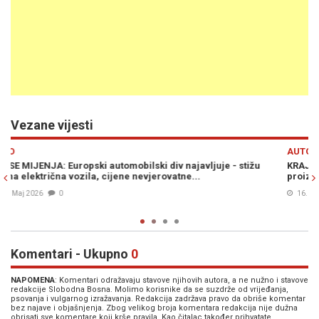
Vezane vijesti
Previous
N
AUTO
žu
KRAJ JEDNE ERE: Automobilski gigant nakon 80 godina gasi
proizvodnju u čuvenoj tvornici
16. Apr. 2026
0
Komentari - Ukupno
0
NAPOMENA
: Komentari odražavaju stavove njihovih autora, a ne nužno i stavove
redakcije Slobodna Bosna. Molimo korisnike da se suzdrže od vrijeđanja,
psovanja i vulgarnog izražavanja. Redakcija zadržava pravo da obriše komentar
bez najave i objašnjenja. Zbog velikog broja komentara redakcija nije dužna
obrisati sve komentare koji krše pravila. Kao čitalac također prihvatate