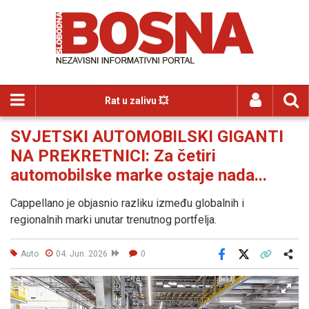
Rat u zalivu 💥
SVJETSKI AUTOMOBILSKI GIGANTI
NA PREKRETNICI: Za četiri
automobilske marke ostaje nada...
Cappellano je objasnio razliku između globalnih i
regionalnih marki unutar trenutnog portfelja.
Auto
04. Jun. 2026
0
Facebook
X
Kopiraj link
Više