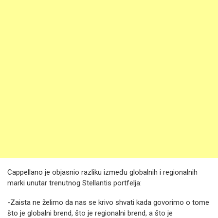
Cappellano je objasnio razliku između globalnih i regionalnih
marki unutar trenutnog Stellantis portfelja:
-Zaista ne želimo da nas se krivo shvati kada govorimo o tome
što je globalni brend, što je regionalni brend, a što je