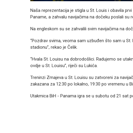
Naša reprezentacija je stigla u St. Louis i obavila pr
Paname, a zahvalu navijačima na dočeku poslali su r
Na engleskom su se zahvalili svim navijačima na doč
“Pozdrav svima, veoma sam uzbuđen što sam u St. Lo
stadionu”, rekao je Čelik.
“Hvala St. Louisu na dobrodošlici. Radujemo se utakm
ovdje u St. Louisu”, riječi su Lukića.
Treninzi Zmajeva u St. Louisu su zatvoreni za navijač
zakazana za 12:30 po lokalno, 19:30 po vremenu u BiH
Utakmica BiH - Panama igra se u subotu od 21 sat 