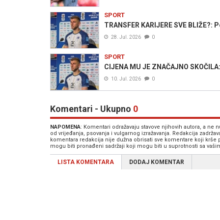
SPORT
TRANSFER KARIJERE SVE BLIŽE?: Po
28. Jul. 2026
0
SPORT
CIJENA MU JE ZNAČAJNO SKOČILA: Jo
10. Jul. 2026
0
Komentari - Ukupno
0
NAPOMENA
: Komentari odražavaju stavove njihovih autora, a ne
od vrijeđanja, psovanja i vulgarnog izražavanja. Redakcija zadrža
komentara redakcija nije dužna obrisati sve komentare koji krše
mogu biti pronađeni sadržaji koji mogu biti u suprotnosti sa vaš
LISTA KOMENTARA
DODAJ KOMENTAR