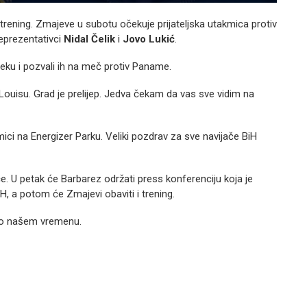
vi trening. Zmajeve u subotu očekuje prijateljska utakmica protiv
eprezentativci
Nidal Čelik
i
Jovo Lukić
.
eku i pozvali ih na meč protiv Paname.
uisu. Grad je prelijep. Jedva čekam da vas sve vidim na
ici na Energizer Parku. Veliki pozdrav za sve navijače BiH
e. U petak će Barbarez održati press konferenciju koja je
, a potom će Zmajevi obaviti i trening.
po našem vremenu.