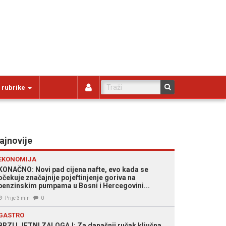
 rubrike
ajnovije
EKONOMIJA
KONAČNO: Novi pad cijena nafte, evo kada se
očekuje značajnije pojeftinjenje goriva na
benzinskim pumpama u Bosni i Hercegovini...
Prije 3 min
0
GASTRO
BRZI LJETNI ZALOGAJ: Za današnji ručak ključna