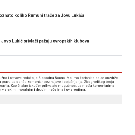
znato koliko Rumuni traže za Jovu Lukića
vo Lukić privlači pažnju evropskih klubova
 nužno i stavove redakcije Slobodna Bosna. Molimo korisnike da se suzdrže
va pravo da obriše komentar bez najave i objašnjenja. Zbog velikog broja
 pravila. Kao čitalac također prihvatate mogućnost da među komentarima
im vjerskim, moralnim i drugim načelima i uvjerenjima.