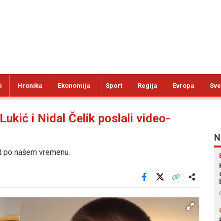
i
Hronika
Ekonomija
Sport
Regija
Evropa
Sve
ć i Nidal Čelik poslali video-
N
at po našem vremenu.
Facebook
X
Kopiraj link
Više