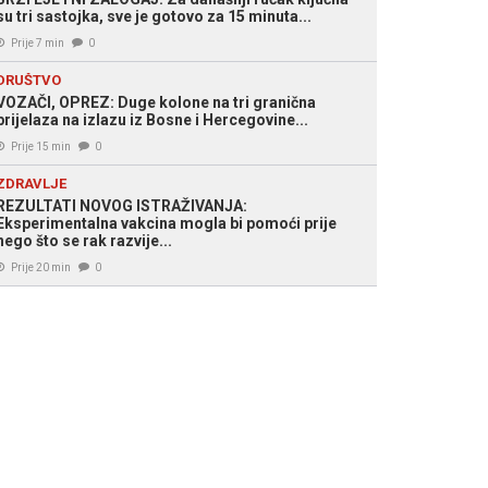
su tri sastojka, sve je gotovo za 15 minuta...
Prije 7 min
0
DRUŠTVO
VOZAČI, OPREZ: Duge kolone na tri granična
prijelaza na izlazu iz Bosne i Hercegovine...
Prije 15 min
0
ZDRAVLJE
REZULTATI NOVOG ISTRAŽIVANJA:
Eksperimentalna vakcina mogla bi pomoći prije
nego što se rak razvije...
Prije 20 min
0