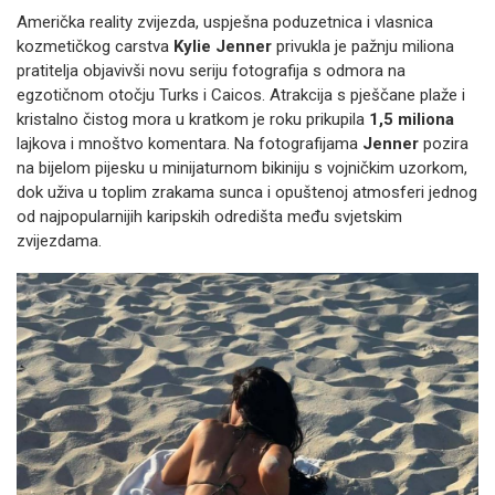
Američka reality zvijezda, uspješna poduzetnica i vlasnica
kozmetičkog carstva
Kylie Jenner
privukla je pažnju miliona
pratitelja objavivši novu seriju fotografija s odmora na
egzotičnom otočju Turks i Caicos. Atrakcija s pješčane plaže i
kristalno čistog mora u kratkom je roku prikupila
1,5 miliona
lajkova i mnoštvo komentara. Na fotografijama
Jenner
pozira
na bijelom pijesku u minijaturnom bikiniju s vojničkim uzorkom,
dok uživa u toplim zrakama sunca i opuštenoj atmosferi jednog
od najpopularnijih karipskih odredišta među svjetskim
zvijezdama.