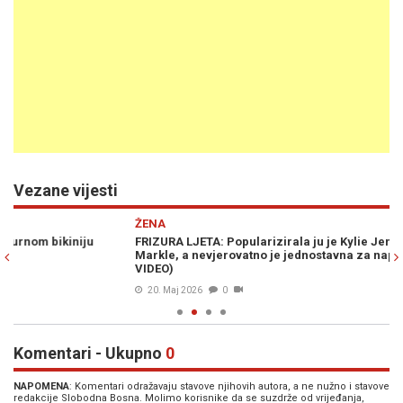
Vezane vijesti
Previous
N
ŽENA
Ž
FRIZURA LJETA: Popularizirala ju je Kylie Jenner, voli je i Meghan
NO
Markle, a nevjerovatno je jednostavna za napraviti (FOTO +
VIDEO)
20. Maj 2026
0
Komentari - Ukupno
0
NAPOMENA
: Komentari odražavaju stavove njihovih autora, a ne nužno i stavove
redakcije Slobodna Bosna. Molimo korisnike da se suzdrže od vrijeđanja,