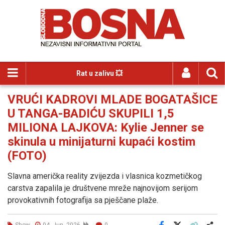
Rat u zalivu 💥
VRUĆI KADROVI MLADE BOGATAŠICE
U TANGA-BADIĆU SKUPILI 1,5
MILIONA LAJKOVA: Kylie Jenner se
skinula u minijaturni kupaći kostim
(FOTO)
Slavna američka reality zvijezda i vlasnica kozmetičkog
carstva zapalila je društvene mreže najnovijom serijom
provokativnih fotografija sa pješčane plaže.
Show
04. Jun. 2026
0