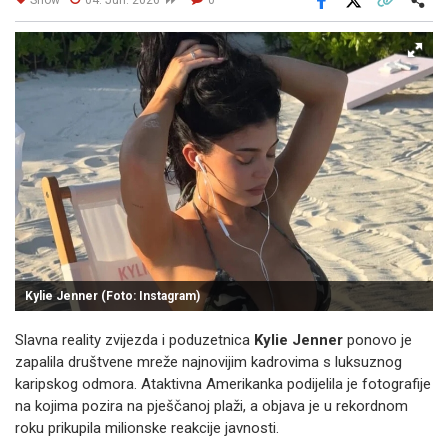
Facebook
X
Kopiraj link
Više
Kylie Jenner (Foto: Instagram)
Slavna reality zvijezda i poduzetnica
Kylie Jenner
ponovo je
zapalila društvene mreže najnovijim kadrovima s luksuznog
karipskog odmora. Ataktivna Amerikanka podijelila je fotografije
na kojima pozira na pješčanoj plaži, a objava je u rekordnom
roku prikupila milionske reakcije javnosti.