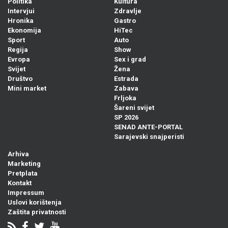
Politika
Kultura
Intervjui
Zdravlje
Hronika
Gastro
Ekonomija
HiTec
Sport
Auto
Regija
Show
Evropa
Sex i grad
Svijet
Žena
Društvo
Estrada
Mini market
Zabava
Frljoka
Šareni svijet
SP 2026
SENAD ANTE-PORTAL
Sarajevski snajperisti
Arhiva
Marketing
Pretplata
Kontakt
Impressum
Uslovi korištenja
Zaštita privatnosti