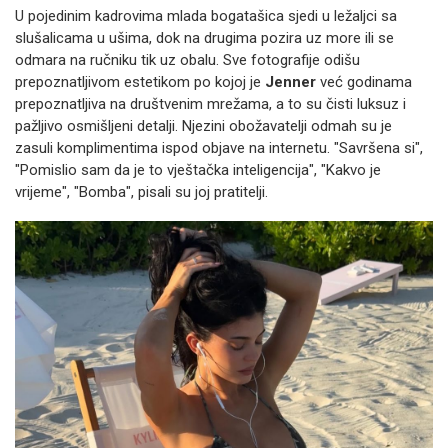
U pojedinim kadrovima mlada bogatašica sjedi u ležaljci sa
slušalicama u ušima, dok na drugima pozira uz more ili se
odmara na ručniku tik uz obalu. Sve fotografije odišu
prepoznatljivom estetikom po kojoj je
Jenner
već godinama
prepoznatljiva na društvenim mrežama, a to su čisti luksuz i
pažljivo osmišljeni detalji. Njezini obožavatelji odmah su je
zasuli komplimentima ispod objave na internetu. "Savršena si",
"Pomislio sam da je to vještačka inteligencija", "Kakvo je
vrijeme", "Bomba", pisali su joj pratitelji.