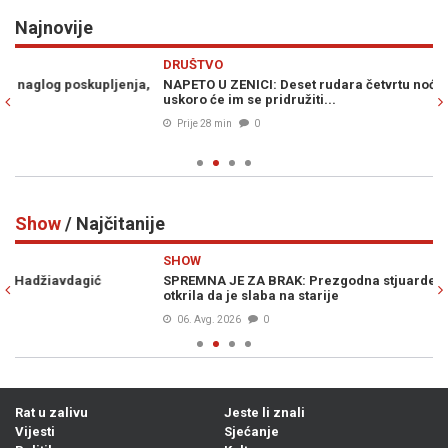
Najnovije
Previous
N
DRUŠTVO
VI
,
NAPETO U ZENICI: Deset rudara četvrtu noć proveli pod zemljom,
PR
uskoro će im se pridružiti...
Am
Prije 28 min
0
Show
/ Najčitanije
Previous
N
SHOW
S
SPREMNA JE ZA BRAK: Prezgodna stjuardesa hitno traži muža,
DI
otkrila da je slaba na starije
gr
06. Avg. 2026
0
Rat u zalivu
Jeste li znali
Vijesti
Sjećanje