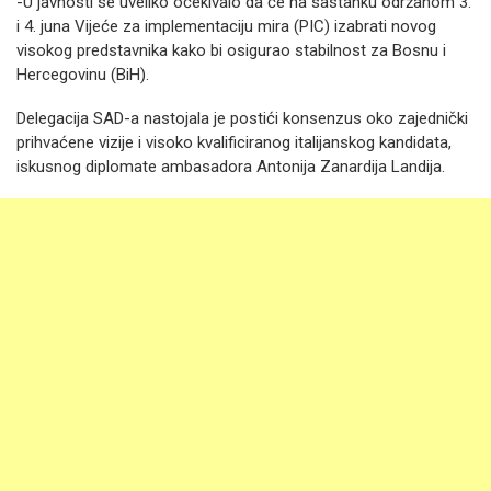
-U javnosti se uveliko očekivalo da će na sastanku održanom 3.
i 4. juna Vijeće za implementaciju mira (PIC) izabrati novog
visokog predstavnika kako bi osigurao stabilnost za Bosnu i
Hercegovinu (BiH).
Delegacija SAD-a nastojala je postići konsenzus oko zajednički
prihvaćene vizije i visoko kvalificiranog italijanskog kandidata,
iskusnog diplomate ambasadora Antonija Zanardija Landija.