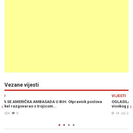
Vezane vijesti
Previous
N
VIJESTI
OGLASILA SE AMERIČKA AMBASADA: Kad je u pitanju izbor
visokog predstavnika - podržat ćemo...
14. Jul. 2026
0