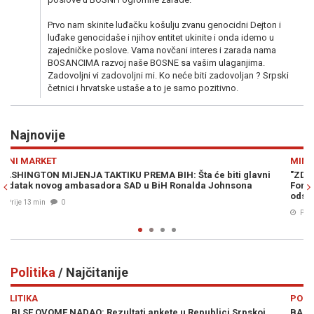
Prvo nam skinite luđačku košulju zvanu genocidni Dejton i
luđake genocidaše i njihov entitet ukinite i onda idemo u
zajedničke poslove. Vama novčani interes i zarada nama
BOSANCIMA razvoj naše BOSNE sa vašim ulaganjima.
Zadovoljni vi zadovoljni mi. Ko neće biti zadovoljan ? Srpski
četnici i hrvatske ustaše a to je samo pozitivno.
Najnovije
Previous
N
MINI MARKET
i
"ZDRAVLJE ŽENA NIJE PRIVILEGIJA, NEGO OSNOVNO PRAVO":
Forum žena SPS pokreće inicijativu za uvođenje menstrualnog
odsustva
Prije 19 min
0
Politika
/ Najčitanije
Previous
N
POLITIKA
BARONESA ARMINKA HELIĆ O UVOĐENJU NOVIH SANKCIJA