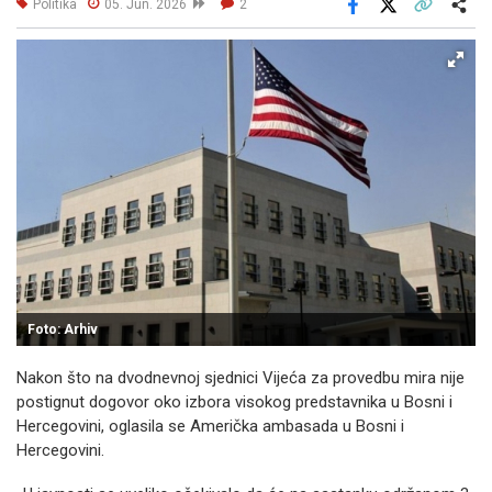
Politika
05. Jun. 2026
2
Facebook
X
Kopiraj link
Više
Foto: Arhiv
Nakon što na dvodnevnoj sjednici Vijeća za provedbu mira nije
postignut dogovor oko izbora visokog predstavnika u Bosni i
Hercegovini, oglasila se Američka ambasada u Bosni i
Hercegovini.