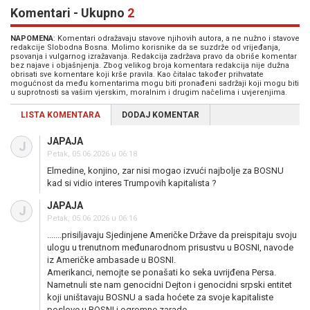
Komentari - Ukupno
2
NAPOMENA
: Komentari odražavaju stavove njihovih autora, a ne nužno i stavove
redakcije Slobodna Bosna. Molimo korisnike da se suzdrže od vrijeđanja,
psovanja i vulgarnog izražavanja. Redakcija zadržava pravo da obriše komentar
bez najave i objašnjenja. Zbog velikog broja komentara redakcija nije dužna
obrisati sve komentare koji krše pravila. Kao čitalac također prihvatate
mogućnost da među komentarima mogu biti pronađeni sadržaji koji mogu biti
u suprotnosti sa vašim vjerskim, moralnim i drugim načelima i uvjerenjima.
LISTA KOMENTARA
DODAJ KOMENTAR
JAPAJA
J
Petak, 05.06.2026 u 06:18
Elmedine, konjino, zar nisi mogao izvući najbolje za BOSNU
kad si vidio interes Trumpovih kapitalista ?
JAPAJA
J
Petak, 05.06.2026 u 06:16
.......prisiljavaju Sjedinjene Američke Države da preispitaju svoju
ulogu u trenutnom međunarodnom prisustvu u BOSNI, navode
iz Američke ambasade u BOSNI.
Amerikanci, nemojte se ponašati ko seka uvrijđena Persa.
Nametnuli ste nam genocidni Dejton i genocidni srpski entitet
koji uništavaju BOSNU a sada hoćete za svoje kapitaliste
poslove u BOSNI i ogromne zarade.