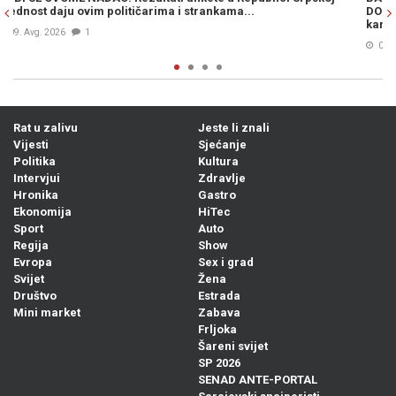
DODIKU: „To je trebalo odavno učiniti. Ovo je kontinuirana
kampanja s ciljem zastrašivanja..."
08. Avg. 2026
0
Rat u zalivu
Jeste li znali
Vijesti
Sjećanje
Politika
Kultura
Intervjui
Zdravlje
Hronika
Gastro
Ekonomija
HiTec
Sport
Auto
Regija
Show
Evropa
Sex i grad
Svijet
Žena
Društvo
Estrada
Mini market
Zabava
Frljoka
Šareni svijet
SP 2026
SENAD ANTE-PORTAL