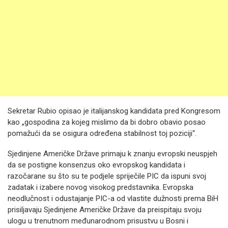
Sekretar Rubio opisao je italijanskog kandidata pred Kongresom
kao „gospodina za kojeg mislimo da bi dobro obavio posao
pomažući da se osigura određena stabilnost toj poziciji“.
Sjedinjene Američke Države primaju k znanju evropski neuspjeh
da se postigne konsenzus oko evropskog kandidata i
razočarane su što su te podjele spriječile PIC da ispuni svoj
zadatak i izabere novog visokog predstavnika. Evropska
neodlučnost i odustajanje PIC-a od vlastite dužnosti prema BiH
prisiljavaju Sjedinjene Američke Države da preispitaju svoju
ulogu u trenutnom međunarodnom prisustvu u Bosni i