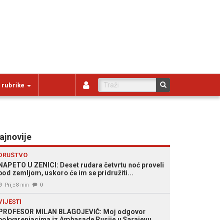
 rubrike
ajnovije
DRUŠTVO
NAPETO U ZENICI: Deset rudara četvrtu noć proveli
pod zemljom, uskoro će im se pridružiti...
Prije 8 min
0
VIJESTI
PROFESOR MILAN BLAGOJEVIĆ: Moj odgovor
pokvarenjacima iz Ambasade Rusije u Sarajevu...