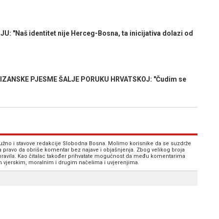
"Naš identitet nije Herceg-Bosna, ta inicijativa dolazi od
IZANSKE PJESME ŠALJE PORUKU HRVATSKOJ: "Čudim se
 nužno i stavove redakcije Slobodna Bosna. Molimo korisnike da se suzdrže
va pravo da obriše komentar bez najave i objašnjenja. Zbog velikog broja
 pravila. Kao čitalac također prihvatate mogućnost da među komentarima
im vjerskim, moralnim i drugim načelima i uvjerenjima.