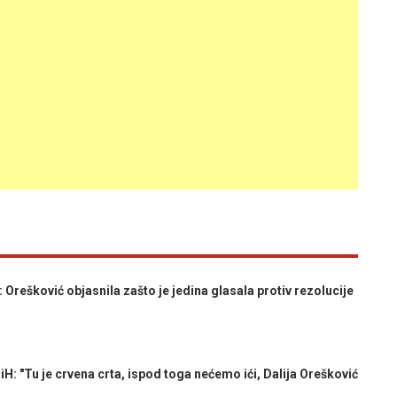
rešković objasnila zašto je jedina glasala protiv rezolucije
"Tu je crvena crta, ispod toga nećemo ići, Dalija Orešković