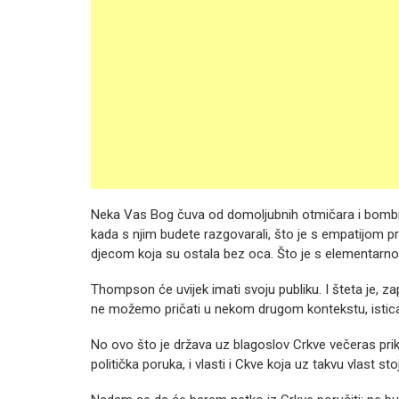
Neka Vas Bog čuva od domoljubnih otmičara i bombi po
kada s njim budete razgovarali, što je s empatijom p
djecom koja su ostala bez oca. Što je s elementarn
Thompson će uvijek imati svoju publiku. I šteta je,
ne možemo pričati u nekom drugom kontekstu, isticati
No ovo što je država uz blagoslov Crkve večeras prika
politička poruka, i vlasti i Ckve koja uz takvu vlast stoj