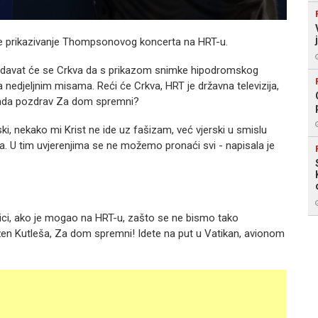
e prikazivanje Thompsonovog koncerta na HRT-u.
avdavat će se Crkva da s prikazom snimke hipodromskog
a nedjeljnim misama. Reći će Crkva, HRT je državna televizija,
je onda pozdrav Za dom spremni?
ski, nekako mi Krist ne ide uz fašizam, već vjerski u smislu
ma. U tim uvjerenjima se ne možemo pronaći svi - napisala je
ci, ako je mogao na HRT-u, zašto se ne bismo tako
ražen Kutleša, Za dom spremni! Idete na put u Vatikan, avionom