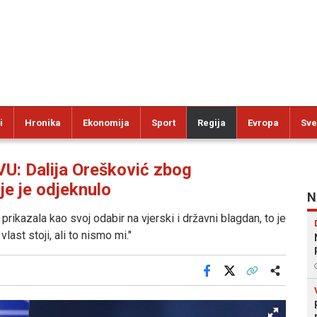
i
Hronika
Ekonomija
Sport
Regija
Evropa
Sve
 Dalija Orešković zbog
je je odjeknulo
N
rikazala kao svoj odabir na vjerski i državni blagdan, to je
vlast stoji, ali to nismo mi."
Facebook
X
Kopiraj link
Više