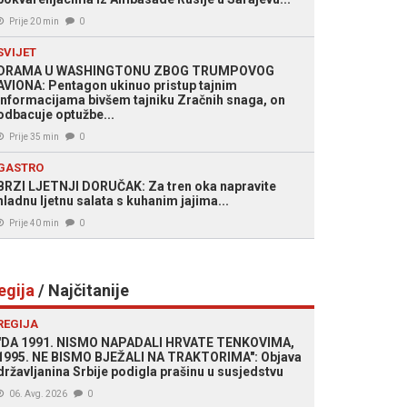
Prije 20 min
0
SVIJET
DRAMA U WASHINGTONU ZBOG TRUMPOVOG
AVIONA: Pentagon ukinuo pristup tajnim
informacijama bivšem tajniku Zračnih snaga, on
odbacuje optužbe...
Prije 35 min
0
GASTRO
BRZI LJETNJI DORUČAK: Za tren oka napravite
hladnu ljetnu salata s kuhanim jajima...
Prije 40 min
0
egija
/ Najčitanije
REGIJA
"DA 1991. NISMO NAPADALI HRVATE TENKOVIMA,
1995. NE BISMO BJEŽALI NA TRAKTORIMA": Objava
državljanina Srbije podigla prašinu u susjedstvu
06. Avg. 2026
0