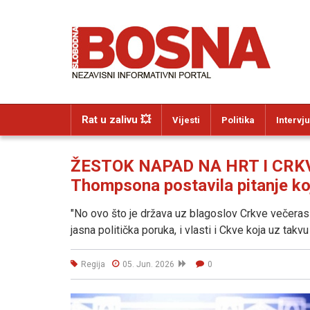
Rat u zalivu 💥
Vijesti
Politika
Intervju
ŽESTOK NAPAD NA HRT I CRKVU:
Thompsona postavila pitanje ko
"No ovo što je država uz blagoslov Crkve večeras p
jasna politička poruka, i vlasti i Ckve koja uz takvu 
Regija
05. Jun. 2026
0