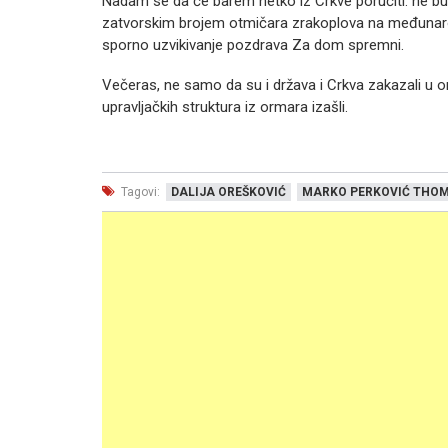
Nadam se da će barem netko iz Crkve poručiti: ne budit
zatvorskim brojem otmičara zrakoplova na međunarod
sporno uzvikivanje pozdrava Za dom spremni.
Večeras, ne samo da su i država i Crkva zakazali u ono
upravljačkih struktura iz ormara izašli.
Tagovi:
DALIJA OREŠKOVIĆ
MARKO PERKOVIĆ THO