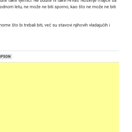
e takvi vjernici. Ne budite ni takvi Hrvati. Nošenje majice sa
nom letu, ne može ne biti sporno, kao što ne može ne biti
me što bi trebali biti, već su stavovi njihovih vladajućih i
MPSON