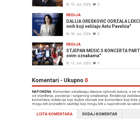
19. Jun. 2026
0
REGIJA
DALIJA OREŠKOVIĆ ODRŽALA LEKCIJU: 
onih koji veličaju Antu Pavelića"
18. Jun. 2026
0
REGIJA
STJEPAN MESIĆ S KONCERTA PART
ovim oznakama"
13. Jun. 2026
0
Komentari - Ukupno
0
NAPOMENA
: Komentari odražavaju stavove njihovih autora, a ne
od vrijeđanja, psovanja i vulgarnog izražavanja. Redakcija zadrža
komentara redakcija nije dužna obrisati sve komentare koji krše
mogu biti pronađeni sadržaji koji mogu biti u suprotnosti sa vaš
LISTA KOMENTARA
DODAJ KOMENTAR