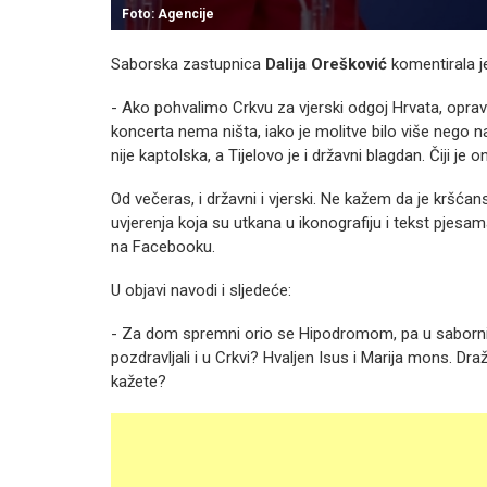
Foto: Agencije
Saborska zastupnica
Dalija Orešković
komentirala j
- Ako pohvalimo Crkvu za vjerski odgoj Hrvata, opr
koncerta nema ništa, iako je molitve bilo više nego n
nije kaptolska, a Tijelovo je i državni blagdan. Čiji 
Od večeras, i državni i vjerski. Ne kažem da je kršćan
uvjerenja koja su utkana u ikonografiju i tekst pjesa
na Facebooku.
U objavi navodi i sljedeće:
- Za dom spremni orio se Hipodromom, pa u saborni
pozdravljali i u Crkvi? Hvaljen Isus i Marija mons. D
kažete?