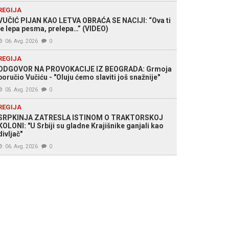
REGIJA
VUČIĆ PIJAN KAO LETVA OBRAĆA SE NACIJI: “Ova ti
je lepa pesma, prelepa…” (VIDEO)
06. Avg. 2026
0
REGIJA
ODGOVOR NA PROVOKACIJE IZ BEOGRADA: Grmoja
poručio Vučiću - "Oluju ćemo slaviti još snažnije"
05. Avg. 2026
0
REGIJA
SRPKINJA ZATRESLA ISTINOM O TRAKTORSKOJ
KOLONI: "U Srbiji su gladne Krajišnike ganjali kao
divljač"
06. Avg. 2026
0