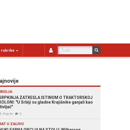
 rubrike
ajnovije
REGIJA
SRPKINJA ZATRESLA ISTINOM O TRAKTORSKOJ
KOLONI: "U Srbiji su gladne Krajišnike ganjali kao
divljač"
Prije 4h
0
RAT U ZALIVU
NUKLEARNA OPCIJA NA STOLU: Wilkerson