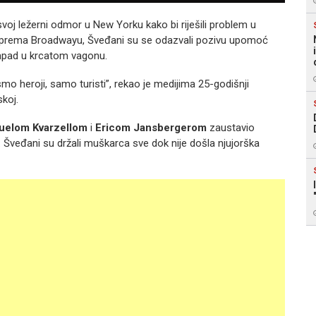
voj ležerni odmor u New Yorku kako bi riješili problem u
i prema Broadwayu, Šveđani su se odazvali pozivu upomoć
napad u krcatom vagonu.
smo heroji, samo turisti”, rekao je medijima 25-godišnji
koj.
uelom Kvarzellom
i
Ericom Jansbergerom
zaustavio
 Šveđani su držali muškarca sve dok nije došla njujorška