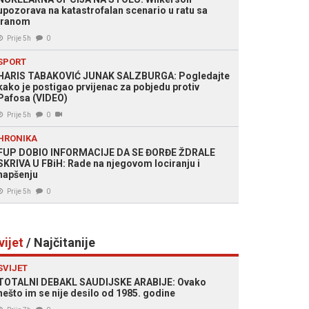
upozorava na katastrofalan scenario u ratu sa
Iranom
Prije 5h
0
SPORT
HARIS TABAKOVIĆ JUNAK SALZBURGA: Pogledajte
kako je postigao prvijenac za pobjedu protiv
Pafosa (VIDEO)
Prije 5h
0
HRONIKA
FUP DOBIO INFORMACIJE DA SE ĐORĐE ŽDRALE
SKRIVA U FBiH: Rade na njegovom lociranju i
hapšenju
Prije 5h
0
vijet
/ Najčitanije
SVIJET
TOTALNI DEBAKL SAUDIJSKE ARABIJE: Ovako
nešto im se nije desilo od 1985. godine