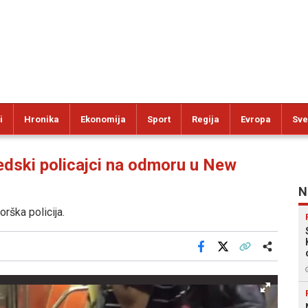
i
Hronika
Ekonomija
Sport
Regija
Evropa
Sve
ki policajci na odmoru u New
N
rška policija.
Facebook
X
Kopiraj link
Više