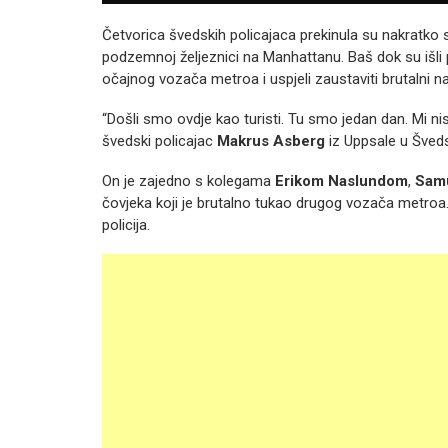
Četvorica švedskih policajaca prekinula su nakratko s
podzemnoj željeznici na Manhattanu. Baš dok su išl
očajnog vozača metroa i uspjeli zaustaviti brutalni 
“Došli smo ovdje kao turisti. Tu smo jedan dan. Mi ni
švedski policajac
Makrus Asberg
iz Uppsale u Šveds
On je zajedno s kolegama
Erikom Naslundom
,
Sam
čovjeka koji je brutalno tukao drugog vozača metroa.
policija.