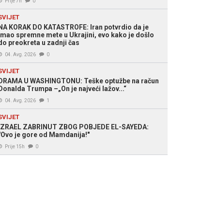
Prije 7h
0
SVIJET
NA KORAK DO KATASTROFE: Iran potvrdio da je
imao spremne mete u Ukrajini, evo kako je došlo
do preokreta u zadnji čas
04. Avg. 2026
0
SVIJET
DRAMA U WASHINGTONU: Teške optužbe na račun
Donalda Trumpa –„On je najveći lažov...“
04. Avg. 2026
1
SVIJET
IZRAEL ZABRINUT ZBOG POBJEDE EL-SAYEDA:
"Ovo je gore od Mamdanija!"
Prije 15h
0