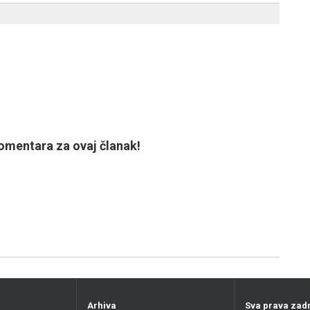
mentara za ovaj članak!
Arhiva
Sva prava zad