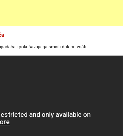
ča
adača i pokušavaju ga smiriti dok on vrišti.