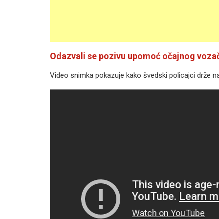
Odazvali se pozivu upomoć očajnog voza
Video snimka pokazuje kako švedski policajci drže nap