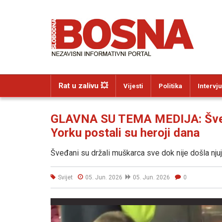
Rat u zalivu 💥
Vijesti
Politika
Intervju
GLAVNA SU TEMA MEDIJA: Šveds
Yorku postali su heroji dana
Šveđani su držali muškarca sve dok nije došla njujo
Svijet
05. Jun. 2026
05. Jun. 2026
0