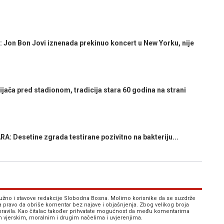
on Bon Jovi iznenada prekinuo koncert u New Yorku, nije
ča pred stadionom, tradicija stara 60 godina na strani
esetine zgrada testirane pozivitno na bakteriju...
 nužno i stavove redakcije Slobodna Bosna. Molimo korisnike da se suzdrže
va pravo da obriše komentar bez najave i objašnjenja. Zbog velikog broja
 pravila. Kao čitalac također prihvatate mogućnost da među komentarima
im vjerskim, moralnim i drugim načelima i uvjerenjima.