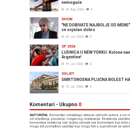
nemoguće
03. Avg. 2026
0
SHOW
"NE DOBIVATE NAJBOLJE OD MENE": J
se osjećao dobro
24. Jul. 2026
0
SP 2026
LUDNICA U NEW YORKU: Kolone navija
Argentine!
19. Jul. 2026
0
SVIJET
SMRTONOSNA PLUĆNA BOLEST HARA: D
15. Jul. 2026
0
Komentari - Ukupno
0
NAPOMENA
: Komentari odražavaju stavove njihovih autora, a ne
od vrijeđanja, psovanja i vulgarnog izražavanja. Redakcija zadrža
komentara redakcija nije dužna obrisati sve komentare koji krše
mogu biti pronađeni sadržaji koji mogu biti u suprotnosti sa vaš