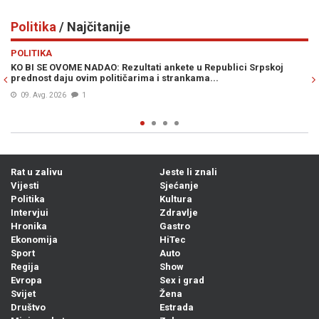
Politika
/ Najčitanije
Previous
N
POLITIKA
 Srpskoj
BARONESA ARMINKA HELIĆ O UVOĐENJU NOVIH SANKCIJ
DODIKU: „To je trebalo odavno učiniti. Ovo je kontinuirana
kampanja s ciljem zastrašivanja..."
08. Avg. 2026
0
Rat u zalivu
Jeste li znali
Vijesti
Sjećanje
Politika
Kultura
Intervjui
Zdravlje
Hronika
Gastro
Ekonomija
HiTec
Sport
Auto
Regija
Show
Evropa
Sex i grad
Svijet
Žena
Društvo
Estrada