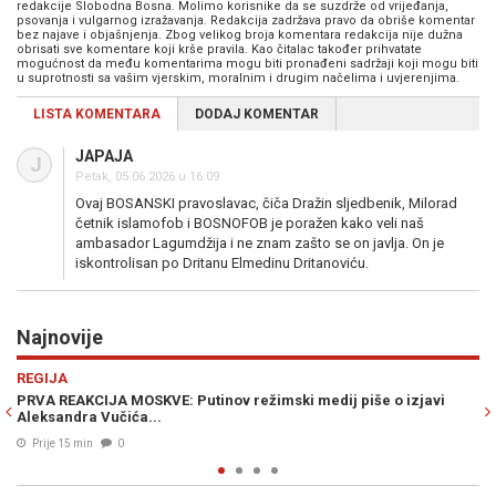
redakcije Slobodna Bosna. Molimo korisnike da se suzdrže od vrijeđanja,
psovanja i vulgarnog izražavanja. Redakcija zadržava pravo da obriše komentar
bez najave i objašnjenja. Zbog velikog broja komentara redakcija nije dužna
obrisati sve komentare koji krše pravila. Kao čitalac također prihvatate
mogućnost da među komentarima mogu biti pronađeni sadržaji koji mogu biti
u suprotnosti sa vašim vjerskim, moralnim i drugim načelima i uvjerenjima.
LISTA KOMENTARA
DODAJ KOMENTAR
JAPAJA
J
Petak, 05.06.2026 u 16:09
Ovaj BOSANSKI pravoslavac, čiča Dražin sljedbenik, Milorad
četnik islamofob i BOSNOFOB je poražen kako veli naš
ambasador Lagumdžija i ne znam zašto se on javlja. On je
iskontrolisan po Dritanu Elmedinu Dritanoviću.
Najnovije
Previous
N
GASTRO
o izjavi
TRIK PROFESIONALNIH KUHARA: Najbrža i najatraktivnija l
meza na čačkalicu...
Prije 16 min
0