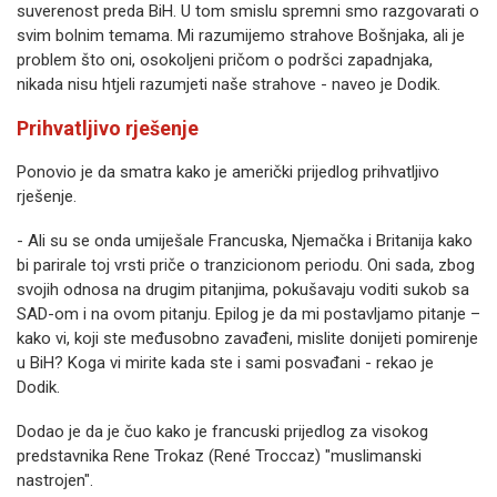
suverenost preda BiH. U tom smislu spremni smo razgovarati o
svim bolnim temama. Mi razumijemo strahove Bošnjaka, ali je
problem što oni, osokoljeni pričom o podršci zapadnjaka,
nikada nisu htjeli razumjeti naše strahove - naveo je Dodik.
Prihvatljivo rješenje
Ponovio je da smatra kako je američki prijedlog prihvatljivo
rješenje.
- Ali su se onda umiješale Francuska, Njemačka i Britanija kako
bi parirale toj vrsti priče o tranzicionom periodu. Oni sada, zbog
svojih odnosa na drugim pitanjima, pokušavaju voditi sukob sa
SAD-om i na ovom pitanju. Epilog je da mi postavljamo pitanje –
kako vi, koji ste međusobno zavađeni, mislite donijeti pomirenje
u BiH? Koga vi mirite kada ste i sami posvađani - rekao je
Dodik.
Dodao je da je čuo kako je francuski prijedlog za visokog
predstavnika Rene Trokaz (René Troccaz) "muslimanski
nastrojen".