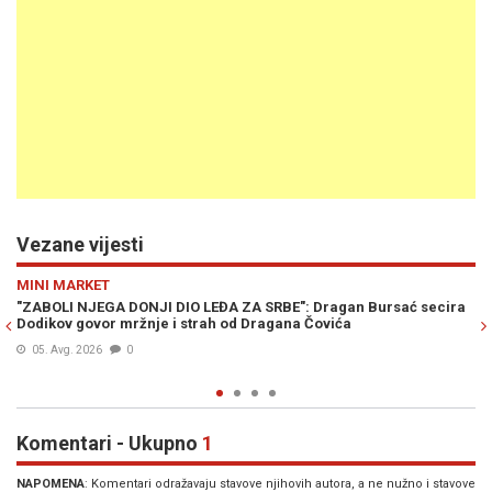
Vezane vijesti
Previous
N
REGIJA
 secira
TURUDIĆ BRUTALNO POKLOPIO VUČIĆA IZ KNINA: Glavni držav
odvjetnik Hrvatske kratko i jasno odgovorio na prijetnje o
"drugom poluvremenu"
05. Avg. 2026
0
Komentari - Ukupno
1
NAPOMENA
: Komentari odražavaju stavove njihovih autora, a ne nužno i stavove