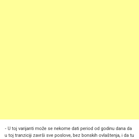
- U toj varijanti može se nekome dati period od godinu dana da
u toj tranziciji završi sve poslove, bez bonskih ovlaštenja, i da tu