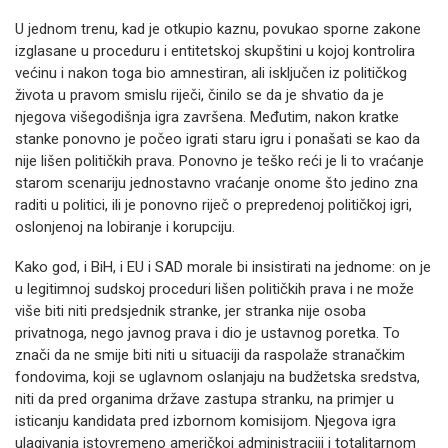
U jednom trenu, kad je otkupio kaznu, povukao sporne zakone
izglasane u proceduru i entitetskoj skupštini u kojoj kontrolira
većinu i nakon toga bio amnestiran, ali isključen iz političkog
života u pravom smislu riječi, činilo se da je shvatio da je
njegova višegodišnja igra završena. Međutim, nakon kratke
stanke ponovno je počeo igrati staru igru i ponašati se kao da
nije lišen političkih prava. Ponovno je teško reći je li to vraćanje
starom scenariju jednostavno vraćanje onome što jedino zna
raditi u politici, ili je ponovno riječ o prepredenoj političkoj igri,
oslonjenoj na lobiranje i korupciju.
Kako god, i BiH, i EU i SAD morale bi insistirati na jednome: on je
u legitimnoj sudskoj proceduri lišen političkih prava i ne može
više biti niti predsjednik stranke, jer stranka nije osoba
privatnoga, nego javnog prava i dio je ustavnog poretka. To
znači da ne smije biti niti u situaciji da raspolaže stranačkim
fondovima, koji se uglavnom oslanjaju na budžetska sredstva,
niti da pred organima države zastupa stranku, na primjer u
isticanju kandidata pred izbornom komisijom. Njegova igra
ulagivanja istovremeno američkoj administraciji i totalitarnom