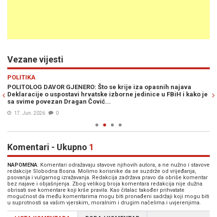
Vezane vijesti
Previous
N
POLITIKA
PO
POLITOLOG DAVOR GJENERO: Što se krije iza opasnih najava
AN
Deklaracije o uspostavi hrvatske izborne jedinice u FBiH i kako je
me
sa svime povezan Dragan Čović...
17. Jun. 2026
0
Komentari - Ukupno
1
NAPOMENA
: Komentari odražavaju stavove njihovih autora, a ne nužno i stavove
redakcije Slobodna Bosna. Molimo korisnike da se suzdrže od vrijeđanja,
psovanja i vulgarnog izražavanja. Redakcija zadržava pravo da obriše komentar
bez najave i objašnjenja. Zbog velikog broja komentara redakcija nije dužna
obrisati sve komentare koji krše pravila. Kao čitalac također prihvatate
mogućnost da među komentarima mogu biti pronađeni sadržaji koji mogu biti
u suprotnosti sa vašim vjerskim, moralnim i drugim načelima i uvjerenjima.