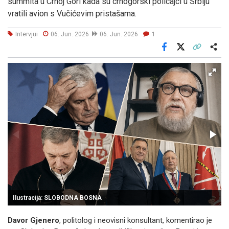
summita u Crnoj Gori kada su crnogorski policajci u Srbiju
vratili avion s Vučićevim pristašama.
Intervjui
06. Jun. 2026
06. Jun. 2026
1
Facebook
X
Kopiraj link
Više
Ilustracija: SLOBODNA BOSNA
Davor Gjenero
, politolog i neovisni konsultant, komentirao je