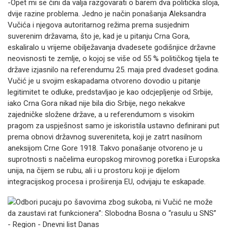
-Opet mi se čini da valja razgovarati o barem dva politička sloja,
dvije razine problema. Jedno je način ponašanja Aleksandra
Vučića i njegova autoritarnog režima prema susjednim
suverenim državama, što je, kad je u pitanju Crna Gora,
eskaliralo u vrijeme obilježavanja dvadesete godišnjice državne
neovisnosti te zemlje, o kojoj se više od 55 % političkog tijela te
države izjasnilo na referendumu 25. maja pred dvadeset godina.
Vučić je u svojim eskapadama otvoreno dovodio u pitanje
legitimitet te odluke, predstavljao je kao odcjepljenje od Srbije,
iako Crna Gora nikad nije bila dio Srbije, nego nekakve
zajedničke složene države, a u referendumom s visokim
pragom za uspješnost samo je iskoristila ustavno definirani put
prema obnovi državnog suvereniteta, koji je zatrt nasilnom
aneksijom Crne Gore 1918. Takvo ponašanje otvoreno je u
suprotnosti s načelima europskog mirovnog poretka i Europska
unija, na čijem se rubu, ali i u prostoru koji je dijelom
integracijskog procesa i proširenja EU, odvijaju te eskapade.