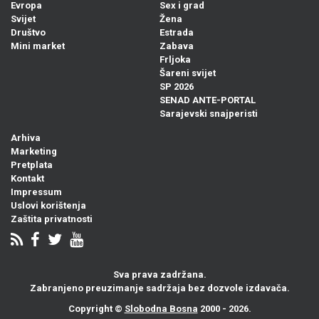
Evropa
Sex i grad
Svijet
Žena
Društvo
Estrada
Mini market
Zabava
Frljoka
Šareni svijet
SP 2026
SENAD ANTE-PORTAL
Sarajevski snajperisti
Arhiva
Marketing
Pretplata
Kontakt
Impressum
Uslovi korištenja
Zaštita privatnosti
Sva prava zadržana.
Zabranjeno preuzimanje sadržaja bez dozvole izdavača.
Copyright ©
Slobodna Bosna
2000 - 2026.