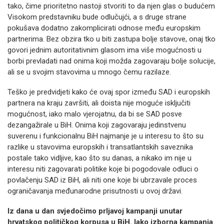
tako, čime prioritetno nastoji stvoriti to da njen glas o budućem
Visokom predstavniku bude odlučujći, a s druge strane
pokušava dodatno zakomplicirati odnose među europskim
partnerima. Bez obzira tko u biti zastupa bolje stavove, onaj tko
govori jednim autoritativnim glasom ima više mogućnosti u
borbi prevladati nad onima koji možda zagovaraju bolje solucije,
ali se u svojim stavovima u mnogo čemu razilaze.
Teško je predvidjeti kako će ovaj spor između SAD i europskih
partnera na kraju završiti, ali doista nije moguće isključiti
mogućnost, iako malo vjerojatnu, da bi se SAD posve
dezangažirale u BiH. Onima koji zagovaraju jedinstvenu
suverenu i funkcionalnu BiH najmanje je u interesu to što su
razlike u stavovima europskih i transatlantskih saveznika
postale tako vidljive, kao što su danas, a nikako im nije u
interesu niti zagovarati politike koje bi pogodovale odluci o
povlačenju SAD iz BiH, ali niti one koje bi ubrzavale proces
ograničavanja međunarodne prisutnosti u ovoj državi.
Iz dana u dan svjedočimo prljavoj kampanji unutar
hrvatskog političkog korpusa u BiH. Iako izborna kampanja