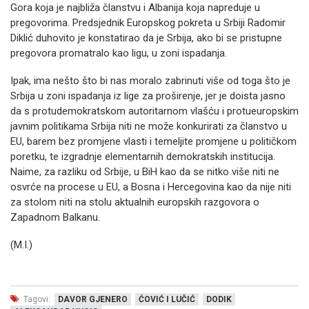
Gora koja je najbliža članstvu i Albanija koja napreduje u
pregovorima. Predsjednik Europskog pokreta u Srbiji Radomir
Diklić duhovito je konstatirao da je Srbija, ako bi se pristupne
pregovora promatralo kao ligu, u zoni ispadanja.
Ipak, ima nešto što bi nas moralo zabrinuti više od toga što je
Srbija u zoni ispadanja iz lige za proširenje, jer je doista jasno
da s protudemokratskom autoritarnom vlašću i protueuropskim
javnim politikama Srbija niti ne može konkurirati za članstvo u
EU, barem bez promjene vlasti i temeljite promjene u političkom
poretku, te izgradnje elementarnih demokratskih institucija.
Naime, za razliku od Srbije, u BiH kao da se nitko više niti ne
osvrće na procese u EU, a Bosna i Hercegovina kao da nije niti
za stolom niti na stolu aktualnih europskih razgovora o
Zapadnom Balkanu.
(M.I.)
Tagovi:
DAVOR GJENERO
ĆOVIĆ I LUČIĆ
DODIK