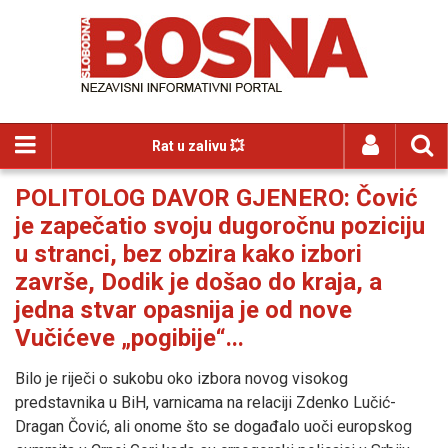
Rat u zalivu 💥
POLITOLOG DAVOR GJENERO: Čović
je zapečatio svoju dugoročnu poziciju
u stranci, bez obzira kako izbori
završe, Dodik je došao do kraja, a
jedna stvar opasnija je od nove
Vučićeve „pogibije“...
Bilo je riječi o sukobu oko izbora novog visokog
predstavnika u BiH, varnicama na relaciji Zdenko Lučić-
Dragan Čović, ali onome što se događalo uoči europskog