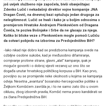
još uvijek službeno nije započela, bivši obavještajac
Zdenko Lučić i nekadašnji direktor vojne kompanije JNA
Dragan Čović, na dnevnoj bazi optužuju jedan drugoga za
nelegitimnost. Lučić se hvali i kako je u boljim odnosima s
premijerom Hrvatske Andrejem Plenkovićem od Dragana
Čovića, te poziva Bošnjake i Srbe da ne glasaju za njega.
Koliko bi bliske veze s Plenkovićem mogle pomoći Lučiću
da ostvari pobjedu na izborima za Predsjedništvo BiH?
-Iako nikad nije dobro kad se predizborna kampanja svede na
ozbiljne osobne sukobe, kad je međusobno difamiranje,
ocrnjivanje protivne strane, glavni „alat” kampanje, ipak je
moguće govoriti i o dobroj vijesti vezanoj uz ono što se
događa unutar hrvatskog političkog korpusa u BiH. Kao prvo,
povoljno su se promijenile neke okolnosti u kojima se kampanja
odvija. Nesetna „avantura” bosansko-hercegovačke politike s
Željkom Komšićem završila je, i to ne samo zato što u ovom
ciklusu, zbog izbornih pravila, Komšić nema pravo kandidirati se
za člana Predsjedništva BiH.