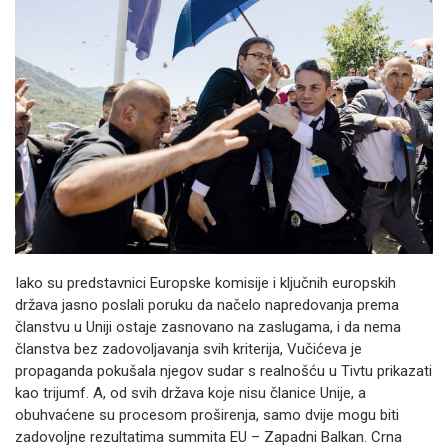
Iako su predstavnici Europske komisije i ključnih europskih
država jasno poslali poruku da načelo napredovanja prema
članstvu u Uniji ostaje zasnovano na zaslugama, i da nema
članstva bez zadovoljavanja svih kriterija, Vučićeva je
propaganda pokušala njegov sudar s realnošću u Tivtu prikazati
kao trijumf. A, od svih država koje nisu članice Unije, a
obuhvaćene su procesom proširenja, samo dvije mogu biti
zadovoljne rezultatima summita EU – Zapadni Balkan. Crna