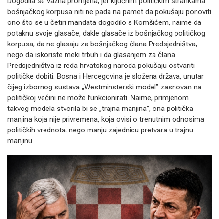
Dogodila se važna promjena, jer ključnim političkim strankama
bošnjačkog korpusa niti ne pada na pamet da pokušaju ponoviti
ono što se u četiri mandata dogodilo s Komšićem, naime da
potaknu svoje glasače, dakle glasače iz bošnjačkog političkog
korpusa, da ne glasaju za bošnjačkog člana Predsjedništva,
nego da iskoriste meki trbuh i da glasanjem za člana
Predsjedništva iz reda hrvatskog naroda pokušaju ostvariti
političke dobiti. Bosna i Hercegovina je složena država, unutar
čijeg izbornog sustava „Westminsterski model” zasnovan na
političkoj većini ne može funkcionirati. Naime, primjenom
takvog modela stvorila bi se „trajna manjina”, ona politička
manjina koja nije privremena, koja ovisi o trenutnim odnosima
političkih vrednota, nego manju zajednicu pretvara u trajnu
manjinu.