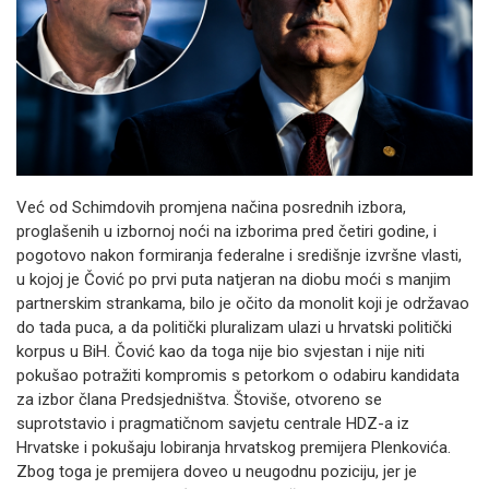
Već od Schimdovih promjena načina posrednih izbora,
proglašenih u izbornoj noći na izborima pred četiri godine, i
pogotovo nakon formiranja federalne i središnje izvršne vlasti,
u kojoj je Čović po prvi puta natjeran na diobu moći s manjim
partnerskim strankama, bilo je očito da monolit koji je održavao
do tada puca, a da politički pluralizam ulazi u hrvatski politički
korpus u BiH. Čović kao da toga nije bio svjestan i nije niti
pokušao potražiti kompromis s petorkom o odabiru kandidata
za izbor člana Predsjedništva. Štoviše, otvoreno se
suprotstavio i pragmatičnom savjetu centrale HDZ-a iz
Hrvatske i pokušaju lobiranja hrvatskog premijera Plenkovića.
Zbog toga je premijera doveo u neugodnu poziciju, jer je