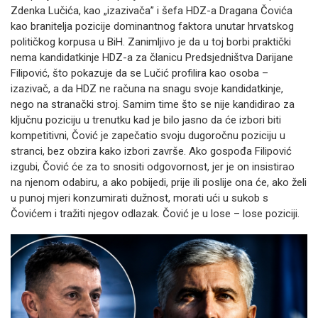
Zdenka Lučića, kao „izazivača” i šefa HDZ-a Dragana Čovića
kao branitelja pozicije dominantnog faktora unutar hrvatskog
političkog korpusa u BiH. Zanimljivo je da u toj borbi praktički
nema kandidatkinje HDZ-a za članicu Predsjedništva Darijane
Filipović, što pokazuje da se Lučić profilira kao osoba –
izazivač, a da HDZ ne računa na snagu svoje kandidatkinje,
nego na stranački stroj. Samim time što se nije kandidirao za
ključnu poziciju u trenutku kad je bilo jasno da će izbori biti
kompetitivni, Čović je zapečatio svoju dugoročnu poziciju u
stranci, bez obzira kako izbori završe. Ako gospođa Filipović
izgubi, Čović će za to snositi odgovornost, jer je on insistirao
na njenom odabiru, a ako pobijedi, prije ili poslije ona će, ako želi
u punoj mjeri konzumirati dužnost, morati ući u sukob s
Čovićem i tražiti njegov odlazak. Čović je u lose – lose poziciji.