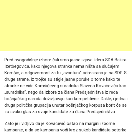
Pred ovogodišnje izbore čuli smo jasne izjave lidera SDA Bakira
Izetbegovića, kako njegova stranka nema ništa sa slučajem
Komšić, a odgovornost za tu „avanturu” adresirana je na SDP. S
druge strane, iz trojke su stigle jasne poruke o tome kako te
stranke ne vide Komšićevog suradnika Slavena Kovačevića kao
„suradnika”, nego da izbore za člana Predsjedništva iz reda
bošnjačkog naroda doživljavaju kao kompetitivne. Dakle, i jedna i
druga politička grupacija unutar bošnjačkog korpusa borit će se
za svako glas za svoje kandidate za člana Predsjedništva.
Zato je i vidljivo da je Kovačević ostao na margini izborne
kampanje, a da se kampanja vodi kroz sukob kandidata petorke