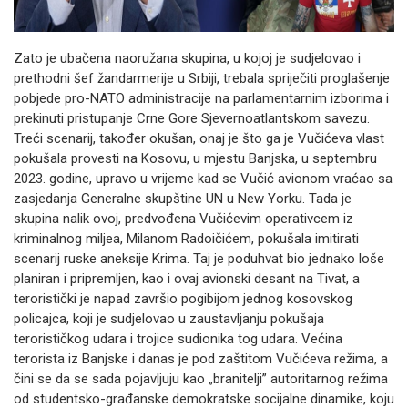
Zato je ubačena naoružana skupina, u kojoj je sudjelovao i
prethodni šef žandarmerije u Srbiji, trebala spriječiti proglašenje
pobjede pro-NATO administracije na parlamentarnim izborima i
prekinuti pristupanje Crne Gore Sjevernoatlantskom savezu.
Treći scenarij, također okušan, onaj je što ga je Vučićeva vlast
pokušala provesti na Kosovu, u mjestu Banjska, u septembru
2023. godine, upravo u vrijeme kad se Vučić avionom vraćao sa
zasjedanja Generalne skupštine UN u New Yorku. Tada je
skupina nalik ovoj, predvođena Vučićevim operativcem iz
kriminalnog miljea, Milanom Radoičićem, pokušala imitirati
scenarij ruske aneksije Krima. Taj je poduhvat bio jednako loše
planiran i pripremljen, kao i ovaj avionski desant na Tivat, a
teroristički je napad završio pogibijom jednog kosovskog
policajca, koji je sudjelovao u zaustavljanju pokušaja
terorističkog udara i trojice sudionika tog udara. Većina
terorista iz Banjske i danas je pod zaštitom Vučićeva režima, a
čini se da se sada pojavljuju kao „branitelji” autoritarnog režima
od studentsko-građanske demokratske socijalne dinamike, koju