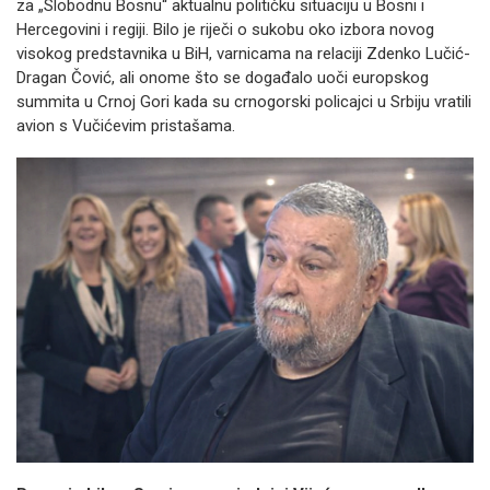
za „Slobodnu Bosnu“ aktualnu političku situaciju u Bosni i
Hercegovini i regiji. Bilo je riječi o sukobu oko izbora novog
visokog predstavnika u BiH, varnicama na relaciji Zdenko Lučić-
Dragan Čović, ali onome što se događalo uoči europskog
summita u Crnoj Gori kada su crnogorski policajci u Srbiju vratili
avion s Vučićevim pristašama.