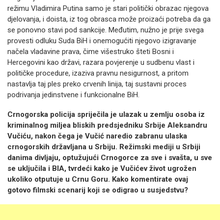
režimu Vladimira Putina samo je stari politički obrazac njegova
djelovanja, i doista, iz tog obrasca može proizaći potreba da ga
se ponovno stavi pod sankcije. Međutim, nužno je prije svega
provesti odluku Suda BiH i onemogućiti njegovo izigravanje
načela vladavine prava, čime višestruko šteti Bosni i
Hercegovini kao državi, razara povjerenje u sudbenu vlast i
političke procedure, izaziva pravnu nesigurnost, a pritom
nastavlja taj ples preko crvenih linija, taj sustavni proces
podrivanja jedinstvene i funkcionalne BiH.
Crnogorska policija spriječila je ulazak u zemlju osoba iz
kriminalnog miljea bliskih predsjedniku Srbije Aleksandru
Vučiću, nakon čega je Vučić naredio zabranu ulaska
crnogorskih državljana u Srbiju. Režimski mediji u Srbiji
danima divljaju, optužujući Crnogorce za sve i svašta, u sve
se uključila i BIA, tvrdeći kako je Vučićev život ugrožen
ukoliko otputuje u Crnu Goru. Kako komentirate ovaj
gotovo filmski scenarij koji se odigrao u susjedstvu?