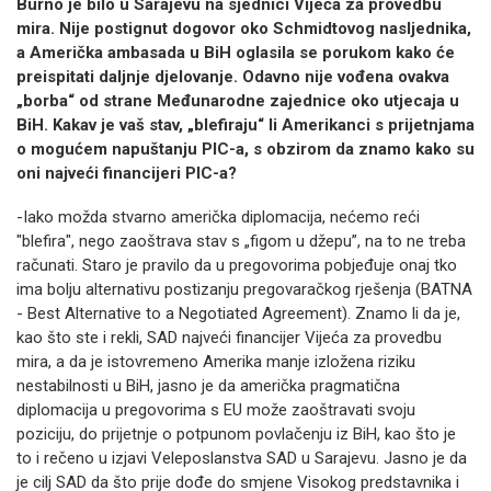
Burno je bilo u Sarajevu na sjednici Vijeća za provedbu
mira. Nije postignut dogovor oko Schmidtovog nasljednika,
a Američka ambasada u BiH oglasila se porukom kako će
preispitati daljnje djelovanje. Odavno nije vođena ovakva
„borba“ od strane Međunarodne zajednice oko utjecaja u
BiH. Kakav je vaš stav, „blefiraju“ li Amerikanci s prijetnjama
o mogućem napuštanju PIC-a, s obzirom da znamo kako su
oni najveći financijeri PIC-a?
-Iako možda stvarno američka diplomacija, nećemo reći
"blefira", nego zaoštrava stav s „figom u džepu”, na to ne treba
računati. Staro je pravilo da u pregovorima pobjeđuje onaj tko
ima bolju alternativu postizanju pregovaračkog rješenja (BATNA
- Best Alternative to a Negotiated Agreement). Znamo li da je,
kao što ste i rekli, SAD najveći financijer Vijeća za provedbu
mira, a da je istovremeno Amerika manje izložena riziku
nestabilnosti u BiH, jasno je da američka pragmatična
diplomacija u pregovorima s EU može zaoštravati svoju
poziciju, do prijetnje o potpunom povlačenju iz BiH, kao što je
to i rečeno u izjavi Veleposlanstva SAD u Sarajevu. Jasno je da
je cilj SAD da što prije dođe do smjene Visokog predstavnika i