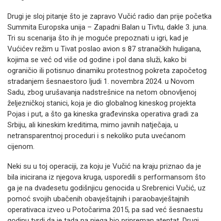
Drugi je sloj pitanje što je zapravo Vučić radio dan prije početka
Summita Europska unija – Zapadni Balan u Tivtu, dakle 3. juna.
Tri su scenarija što ih je moguće prepoznati u igri, kad je
Vućićev režim u Tivat poslao avion s 87 stranačkih huligana,
kojima se već od više od godine i pol dana služi, kako bi
ograničio ili potisnuo dinamiku protestnog pokreta započetog
stradanjem šesnaestoro ljudi 1. novembra 2024. u Novom
Sadu, zbog urušavanja nadstrešnice na netom obnovljenoj
željezničkoj stanici, koja je dio globalnog kineskog projekta
Pojas i put, a što ga kineska građevinska operativa gradi za
Srbiju, ali kineskim kreditima, mimo javnih natječaja, u
netransparentnoj proceduri i s nekoliko puta uvećanom
cijenom.
Neki su u toj operaciji, za koju je Vučić na kraju priznao da je
bila inicirana iz njegova kruga, usporedili s performansom što
ga je na dvadesetu godišnjicu genocida u Srebrenici Vučić, uz
pomoć svojih ubačenih obavještajnih i paraobavještajnih
operativaca izveo u Potočarima 2015, pa sad već šesnaestu
godinu tvrdi da je tada na njega bio pripreman atentat. Drugi