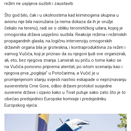
režim ne uspijeva suzbiti i zaustaviti.
Što god bilo, čak i u okolnostima kad kriminogena skupina u
avionu nije bila naoružana (a nema dokaza da ih je oružje
čekalo na terenu), radi se o obliku terorističkog udara, kojeg je
crnogorska država uspješno suzbila. Reakcije režima i režimskih
propagandnih glasila, na logičnu intervenciju crnogorskih
državnih organa bila je groteskna, i kontraproduktivna za režim i
samog Vučića, koji je priznao da su njegovi ljudi sve organizirali,
ali, eto, bez njegova znanja. Lansirali su priču o tome kako se
na Vučića ponovno priprema atentat, po istom scenariju kao i
njegova prva „pogibija” u Potočarima, a Vučić je u
promijenjenom stanju svijesti nastvio eskapade o nepriznavanju
suvereniteta Crne Gore, odbio državni protokol susjedne
suverene države i izjavio kako u Tivat putuje sako zato što je to
obećao predsjednici Europske komisije i predsjedniku
Europskog vijeća.