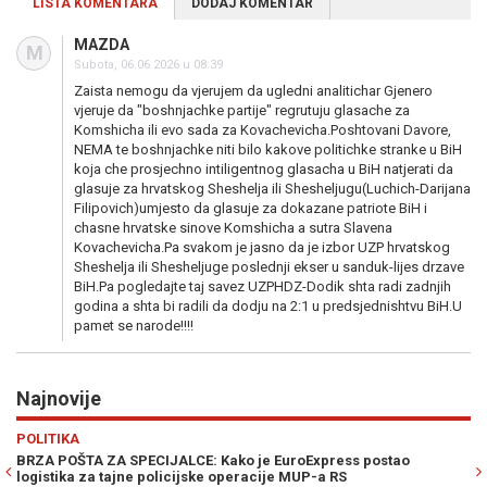
LISTA KOMENTARA
DODAJ KOMENTAR
MAZDA
M
Subota, 06.06.2026 u 08:39
Zaista nemogu da vjerujem da ugledni analitichar Gjenero
vjeruje da "boshnjachke partije" regrutuju glasache za
Komshicha ili evo sada za Kovachevicha.Poshtovani Davore,
NEMA te boshnjachke niti bilo kakove politichke stranke u BiH
koja che prosjechno intiligentnog glasacha u BiH natjerati da
glasuje za hrvatskog Sheshelja ili Shesheljugu(Luchich-Darijana
Filipovich)umjesto da glasuje za dokazane patriote BiH i
chasne hrvatske sinove Komshicha a sutra Slavena
Kovachevicha.Pa svakom je jasno da je izbor UZP hrvatskog
Sheshelja ili Shesheljuge poslednji ekser u sanduk-lijes drzave
BiH.Pa pogledajte taj savez UZPHDZ-Dodik shta radi zadnjih
godina a shta bi radili da dodju na 2:1 u predsjednishtvu BiH.U
pamet se narode!!!!
Najnovije
Previous
N
POLITIKA
Z
BRZA POŠTA ZA SPECIJALCE: Kako je EuroExpress postao
K
logistika za tajne policijske operacije MUP-a RS
bo