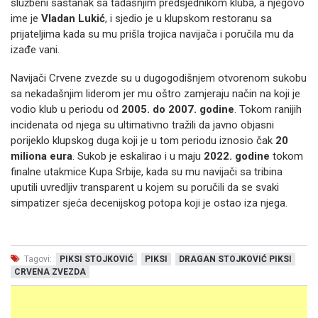
službeni sastanak sa tadašnjim predsjednikom kluba, a njegovo
ime je
Vladan Lukić
, i sjedio je u klupskom restoranu sa
prijateljima kada su mu prišla trojica navijača i poručila mu da
izađe vani.
Navijači Crvene zvezde su u dugogodišnjem otvorenom sukobu
sa nekadašnjim liderom jer mu oštro zamjeraju način na koji je
vodio klub u periodu od
2005. do 2007. godine
. Tokom ranijih
incidenata od njega su ultimativno tražili da javno objasni
porijeklo klupskog duga koji je u tom periodu iznosio čak
20
miliona eura
. Sukob je eskalirao i u maju
2022. godine
tokom
finalne utakmice Kupa Srbije, kada su mu navijači sa tribina
uputili uvredljiv transparent u kojem su poručili da se svaki
simpatizer sjeća decenijskog potopa koji je ostao iza njega.
Tagovi:
PIKSI STOJKOVIĆ
PIKSI
DRAGAN STOJKOVIĆ PIKSI
CRVENA ZVEZDA