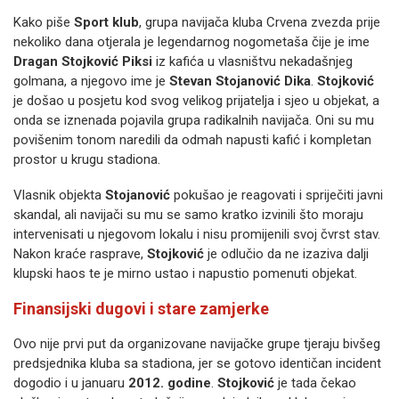
Kako piše
Sport klub
, grupa navijača kluba Crvena zvezda prije
nekoliko dana otjerala je legendarnog nogometaša čije je ime
Dragan Stojković Piksi
iz kafića u vlasništvu nekadašnjeg
golmana, a njegovo ime je
Stevan Stojanović Dika
.
Stojković
je došao u posjetu kod svog velikog prijatelja i sjeo u objekat, a
onda se iznenada pojavila grupa radikalnih navijača. Oni su mu
povišenim tonom naredili da odmah napusti kafić i kompletan
prostor u krugu stadiona.
Vlasnik objekta
Stojanović
pokušao je reagovati i spriječiti javni
skandal, ali navijači su mu se samo kratko izvinili što moraju
intervenisati u njegovom lokalu i nisu promijenili svoj čvrst stav.
Nakon kraće rasprave,
Stojković
je odlučio da ne izaziva dalji
klupski haos te je mirno ustao i napustio pomenuti objekat.
Finansijski dugovi i stare zamjerke
Ovo nije prvi put da organizovane navijačke grupe tjeraju bivšeg
predsjednika kluba sa stadiona, jer se gotovo identičan incident
dogodio i u januaru
2012. godine
.
Stojković
je tada čekao