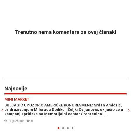
Trenutno nema komentara za ovaj članak!
Najnovije
Previous
N
VIJESTI
 Srđan Amidžić,
DIREKTAN SUDAR DVA VOZA: Ima povrijeđenih, polic
ović, uključio se u
pomoć na terenu...
renica....
Prije 31 min
0