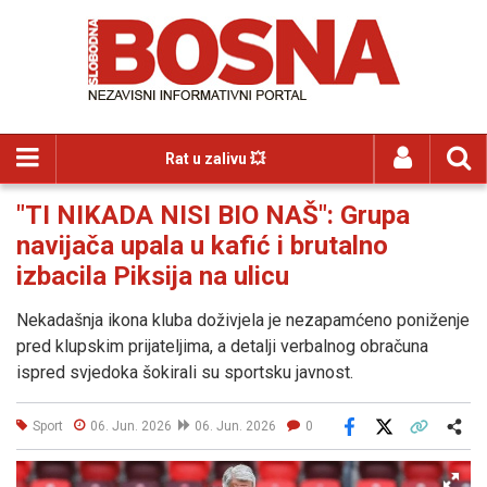
Rat u zalivu 💥
"TI NIKADA NISI BIO NAŠ": Grupa
navijača upala u kafić i brutalno
izbacila Piksija na ulicu
Nekadašnja ikona kluba doživjela je nezapamćeno poniženje
pred klupskim prijateljima, a detalji verbalnog obračuna
ispred svjedoka šokirali su sportsku javnost.
Sport
06. Jun. 2026
06. Jun. 2026
0
Facebook
X
Kopiraj link
Više