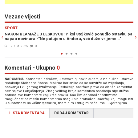
Vezane vijesti
Previous
N
SPORT
io ostavku pa
NAKON NEZABILJEŽENE BLAMAŽE NA MARAKANI: Piksi St
jeme..."
dobio neugodno pitanje, mediji u šoku...
10. Sep. 2025
1
Komentari - Ukupno
0
NAPOMENA
: Komentari odražavaju stavove njihovih autora, a ne nužno i stavove
redakcije Slobodna Bosna. Molimo korisnike da se suzdrže od vrijeđanja,
psovanja i vulgarnog izražavanja. Redakcija zadržava pravo da obriše komentar
bez najave i objašnjenja. Zbog velikog broja komentara redakcija nije dužna
obrisati sve komentare koji krše pravila. Kao čitalac također prihvatate
mogućnost da među komentarima mogu biti pronađeni sadržaji koji mogu biti
u suprotnosti sa vašim vjerskim, moralnim i drugim načelima i uvjerenjima.
LISTA KOMENTARA
DODAJ KOMENTAR