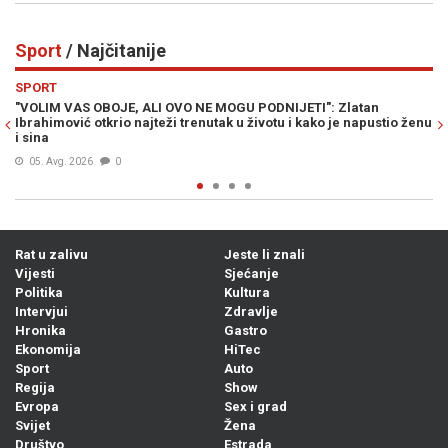
Sport
/ Najčitanije
Previous
N
SPORT
TI": Zlatan
LIVNJAK PRELOMIO: Otkriveno gdje Zlato Dalić nas
kako je napustio ženu
trenersku karijeru...
06. Avg. 2026
0
Rat u zalivu
Jeste li znali
Vijesti
Sjećanje
Politika
Kultura
Intervjui
Zdravlje
Hronika
Gastro
Ekonomija
HiTec
Sport
Auto
Regija
Show
Evropa
Sex i grad
Svijet
Žena
Društvo
Estrada