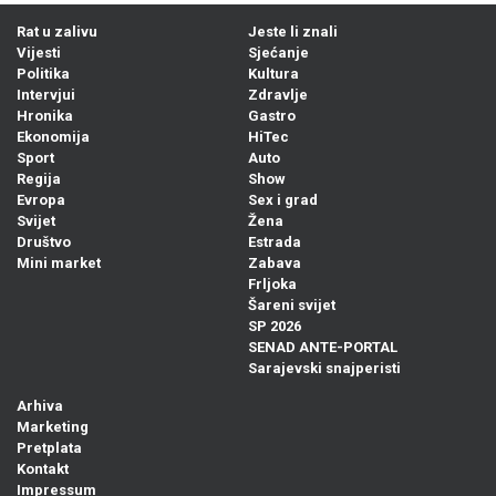
Rat u zalivu
Jeste li znali
Vijesti
Sjećanje
Politika
Kultura
Intervjui
Zdravlje
Hronika
Gastro
Ekonomija
HiTec
Sport
Auto
Regija
Show
Evropa
Sex i grad
Svijet
Žena
Društvo
Estrada
Mini market
Zabava
Frljoka
Šareni svijet
SP 2026
SENAD ANTE-PORTAL
Sarajevski snajperisti
Arhiva
Marketing
Pretplata
Kontakt
Impressum