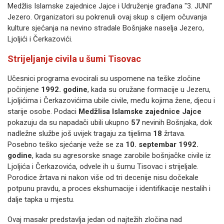
Medžlis Islamske zajednice Jajce i Udruženje građana "3. JUNI"
Jezero. Organizatori su pokrenuli ovaj skup s ciljem očuvanja
kulture sjećanja na nevino stradale Bošnjake naselja Jezero,
Ljoljići i Čerkazovići.
Strijeljanje civila u šumi Tisovac
Učesnici programa evocirali su uspomene na teške zločine
počinjene
1992. godine
, kada su oružane formacije u Jezeru,
Ljoljićima i Čerkazovićima ubile civile, među kojima žene, djecu i
starije osobe. Podaci
Medžlisa Islamske zajednice Jajce
pokazuju da su napadači ubili ukupno
57
nevinih Bošnjaka, dok
nadležne službe još uvijek tragaju za tijelima
18
žrtava.
Posebno teško sjećanje veže se za
10. septembar 1992.
godine
, kada su agresorske snage zarobile bošnjačke civile iz
Ljoljića i Čerkazovića, odvele ih u šumu Tisovac i strijeljale.
Porodice žrtava ni nakon više od tri decenije nisu dočekale
potpunu pravdu, a proces ekshumacije i identifikacije nestalih i
dalje tapka u mjestu.
Ovaj masakr predstavlja jedan od najtežih zločina nad