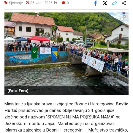
Sjećanje
06. Jun. 2026
0
Facebook
X
Kopiraj link
Više
(Foto: Fena)
Ministar za ljudska prava i izbjeglice Bosne i Hercegovine
Sevlid
Hurtić
prisustvovao je danas obilježavanju 34. godišnjice
zločina pod nazivom "SPOMEN NJIMA PO(R)UKA NAMA" na
Jezerskom mostu u Jajcu. Manifestaciju su organizovali
Islamska zajednica u Bosni i Hercegovini – Muftijstvo travničko,