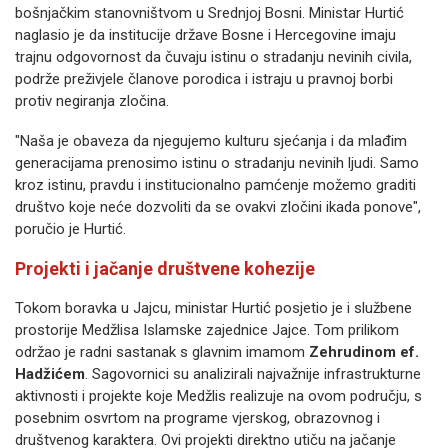
bošnjačkim stanovništvom u Srednjoj Bosni. Ministar Hurtić
naglasio je da institucije države Bosne i Hercegovine imaju
trajnu odgovornost da čuvaju istinu o stradanju nevinih civila,
podrže preživjele članove porodica i istraju u pravnoj borbi
protiv negiranja zločina.
"Naša je obaveza da njegujemo kulturu sjećanja i da mlađim
generacijama prenosimo istinu o stradanju nevinih ljudi. Samo
kroz istinu, pravdu i institucionalno pamćenje možemo graditi
društvo koje neće dozvoliti da se ovakvi zločini ikada ponove",
poručio je Hurtić.
Projekti i jačanje društvene kohezije
Tokom boravka u Jajcu, ministar Hurtić posjetio je i službene
prostorije Medžlisa Islamske zajednice Jajce. Tom prilikom
održao je radni sastanak s glavnim imamom
Zehrudinom ef.
Hadžićem
. Sagovornici su analizirali najvažnije infrastrukturne
aktivnosti i projekte koje Medžlis realizuje na ovom području, s
posebnim osvrtom na programe vjerskog, obrazovnog i
društvenog karaktera. Ovi projekti direktno utiču na jačanje