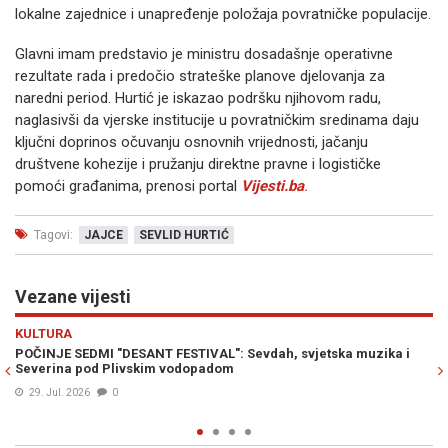
lokalne zajednice i unapređenje položaja povratničke populacije.
Glavni imam predstavio je ministru dosadašnje operativne
rezultate rada i predočio strateške planove djelovanja za
naredni period. Hurtić je iskazao podršku njihovom radu,
naglasivši da vjerske institucije u povratničkim sredinama daju
ključni doprinos očuvanju osnovnih vrijednosti, jačanju
društvene kohezije i pružanju direktne pravne i logističke
pomoći građanima, prenosi portal
Vijesti.ba
.
Tagovi:
JAJCE
SEVLID HURTIĆ
Vezane vijesti
Previous
N
KULTURA
E
POČINJE SEDMI "DESANT FESTIVAL": Sevdah, svjetska muzika i
S
Severina pod Plivskim vodopadom
"Ž
29. Jul. 2026
0