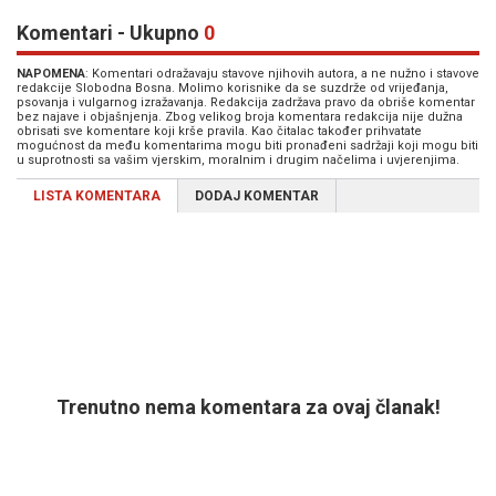
Komentari - Ukupno
0
NAPOMENA
: Komentari odražavaju stavove njihovih autora, a ne nužno i stavove
redakcije Slobodna Bosna. Molimo korisnike da se suzdrže od vrijeđanja,
psovanja i vulgarnog izražavanja. Redakcija zadržava pravo da obriše komentar
bez najave i objašnjenja. Zbog velikog broja komentara redakcija nije dužna
obrisati sve komentare koji krše pravila. Kao čitalac također prihvatate
mogućnost da među komentarima mogu biti pronađeni sadržaji koji mogu biti
u suprotnosti sa vašim vjerskim, moralnim i drugim načelima i uvjerenjima.
LISTA KOMENTARA
DODAJ KOMENTAR
Trenutno nema komentara za ovaj članak!