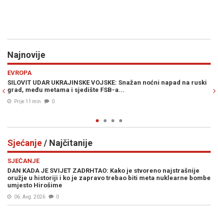
Najnovije
Previous
N
EVROPA
RA
SILOVIT UDAR UKRAJINSKE VOJSKE: Snažan noćni napad na ruski
GO
grad, među metama i sjedište FSB-a...
sn
Prije 11 min
0
Sjećanje
/ Najčitanije
SJEĆANJE
DAN KADA JE SVIJET ZADRHTAO: Kako je stvoreno najstrašnije
oružje u historiji i ko je zapravo trebao biti meta nuklearne bombe
umjesto Hirošime
06. Avg. 2026
0