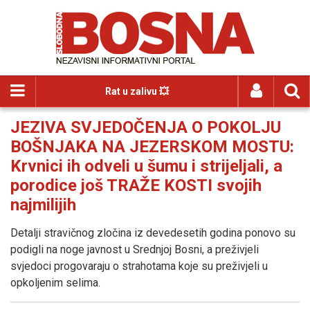
Rat u zalivu 💥
JEZIVA SVJEDOČENJA O POKOLJU
BOŠNJAKA NA JEZERSKOM MOSTU:
Krvnici ih odveli u šumu i strijeljali, a
porodice još TRAŽE KOSTI svojih
najmilijih
Detalji stravičnog zločina iz devedesetih godina ponovo su
podigli na noge javnost u Srednjoj Bosni, a preživjeli
svjedoci progovaraju o strahotama koje su preživjeli u
opkoljenim selima.