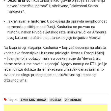
Dežurni krivci:
Kusturica je kao glavne prijetnje za Armeniju
naveo "američku pomoć" i, očekivano, "aktivnosti Soros
fondacije".
Iskrivljavanje historije:
U pokušaju da opravda neophodnost
armenske potčinjenosti Rusiji, Kusturica se pozvao na
historiju nakon Prvog svjetskog rata, insinuirajući da Armenija
svoj kulturni i društveni opstanak duguje isključivo Moskvi.
Na kraju svog izlaganja, Kusturica – koji već decenijama obilato
koristi sve finansijske i kulturne privilegije života u Evropi i Srbiji
– licemjerno je optužio male evropske nacije da "devastiraju
same sebe u ime novca i utjecaja". Njegov nastup na RT-u još je
jedan u nizu dokaza da je nekadašnji umjetnik danas primarno
sveden na ulogu propagandiste u službi ruskog i srpskog
državnog vrha.
Tagovi:
EMIR KUSTURICA
RUSIJA
ARMENIJA