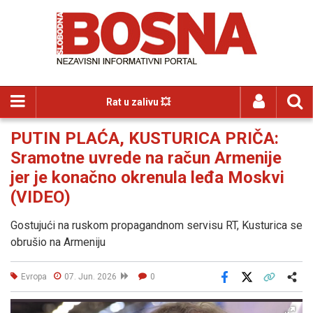
Rat u zalivu 💥
PUTIN PLAĆA, KUSTURICA PRIČA:
Sramotne uvrede na račun Armenije
jer je konačno okrenula leđa Moskvi
(VIDEO)
Gostujući na ruskom propagandnom servisu RT, Kusturica se
obrušio na Armeniju
Evropa
07. Jun. 2026
0
Facebook
X
Kopiraj link
Više