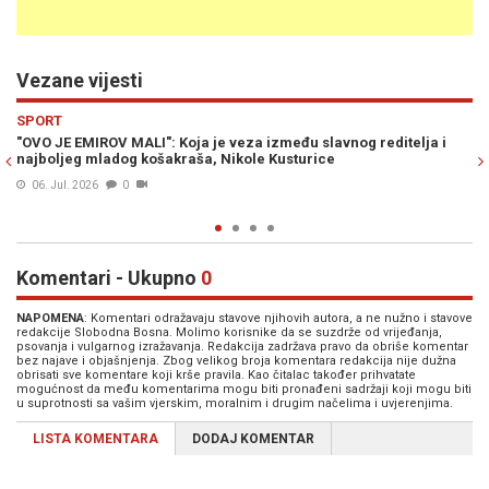
Vezane vijesti
Previous
N
KULTURA
ja i
EMIR KUSTURICA OPROSTIO SE OD EDINA NUMANKADIĆA: "Suze
se slile niz lice. Viđanja smo čuvali u tajnosti, a sad ne mogu do
da te ispratim"
23. Jun. 2026
1
Komentari - Ukupno
0
NAPOMENA
: Komentari odražavaju stavove njihovih autora, a ne nužno i stavove
redakcije Slobodna Bosna. Molimo korisnike da se suzdrže od vrijeđanja,
psovanja i vulgarnog izražavanja. Redakcija zadržava pravo da obriše komentar
bez najave i objašnjenja. Zbog velikog broja komentara redakcija nije dužna
obrisati sve komentare koji krše pravila. Kao čitalac također prihvatate
mogućnost da među komentarima mogu biti pronađeni sadržaji koji mogu biti
u suprotnosti sa vašim vjerskim, moralnim i drugim načelima i uvjerenjima.
LISTA KOMENTARA
DODAJ KOMENTAR