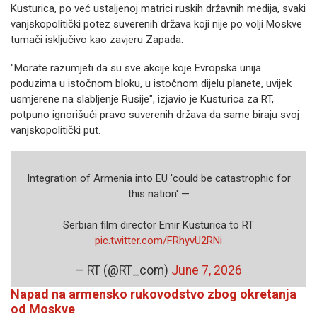
Kusturica, po već ustaljenoj matrici ruskih državnih medija, svaki
vanjskopolitički potez suverenih država koji nije po volji Moskve
tumači isključivo kao zavjeru Zapada.
"Morate razumjeti da su sve akcije koje Evropska unija
poduzima u istočnom bloku, u istočnom dijelu planete, uvijek
usmjerene na slabljenje Rusije", izjavio je Kusturica za RT,
potpuno ignorišući pravo suverenih država da same biraju svoj
vanjskopolitički put.
Integration of Armenia into EU 'could be catastrophic for
this nation' —
Serbian film director Emir Kusturica to RT
pic.twitter.com/FRhyvU2RNi
— RT (@RT_com)
June 7, 2026
Napad na armensko rukovodstvo zbog okretanja
od Moskve