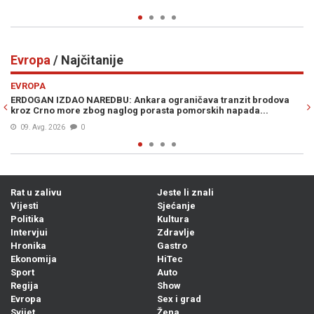
Prije 27 min
0
Evropa
/ Najčitanije
Previous
N
EVROPA
odova
TAJNI PLAN LONDONA O KOJEM BRUJI EVROPA: BiH bi mogla
.
dobiti mjesto u novoj evropskoj konfederaciji
Prije 8h
0
Rat u zalivu
Jeste li znali
Vijesti
Sjećanje
Politika
Kultura
Intervjui
Zdravlje
Hronika
Gastro
Ekonomija
HiTec
Sport
Auto
Regija
Show
Evropa
Sex i grad
Svijet
Žena