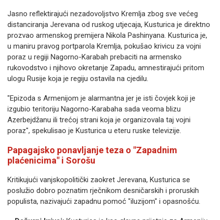
Jasno reflektirajući nezadovoljstvo Kremlja zbog sve većeg
distanciranja Jerevana od ruskog utjecaja, Kusturica je direktno
prozvao armenskog premijera Nikola Pashinyana. Kusturica je,
u maniru pravog portparola Kremlja, pokušao krivicu za vojni
poraz u regiji Nagorno-Karabah prebaciti na armensko
rukovodstvo i njihovo okretanje Zapadu, amnestirajući pritom
ulogu Rusije koja je regiju ostavila na cjedilu.
"Epizoda s Armenijom je alarmantna jer je isti čovjek koji je
izgubio teritoriju Nagorno-Karabaha sada veoma blizu
Azerbejdžanu ili trećoj strani koja je organizovala taj vojni
poraz", spekulisao je Kusturica u eteru ruske televizije.
Papagajsko ponavljanje teza o "Zapadnim
plaćenicima" i Sorošu
Kritikujući vanjskopolitički zaokret Jerevana, Kusturica se
poslužio dobro poznatim rječnikom desničarskih i proruskih
populista, nazivajući zapadnu pomoć "iluzijom" i opasnošću.