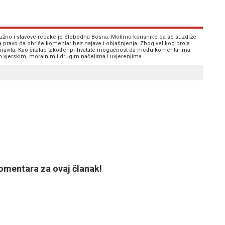
 nužno i stavove redakcije Slobodna Bosna. Molimo korisnike da se suzdrže
va pravo da obriše komentar bez najave i objašnjenja. Zbog velikog broja
 pravila. Kao čitalac također prihvatate mogućnost da među komentarima
im vjerskim, moralnim i drugim načelima i uvjerenjima.
mentara za ovaj članak!