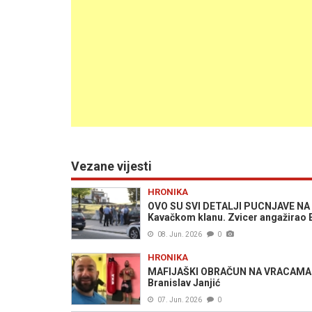
Vezane vijesti
HRONIKA
OVO SU SVI DETALJI PUCNJAVE NA 
Kavačkom klanu. Zvicer angažirao E
08. Jun. 2026
0
HRONIKA
MAFIJAŠKI OBRAČUN NA VRACAMA: U p
Branislav Janjić
07. Jun. 2026
0