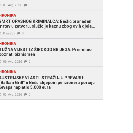
05. Avg. 2026
0
HRONIKA
SMRT OPASNOG KRIMINALCA: Bešlić pronađen
mrtav u zatvoru, služio je kaznu zbog ovih djela...
Prije 23h
0
HRONIKA
TUŽNA VIJEST IZ ŠIROKOG BRIJEGA: Preminuo
poznati biznismen
06. Avg. 2026
0
HRONIKA
AUSTRIJSKE VLASTI ISTRAŽUJU PREVARU:
“Balkan Grill” u Beču slijepom penzioneru porciju
ćevapa naplatio 5.000 eura
05. Avg. 2026
0