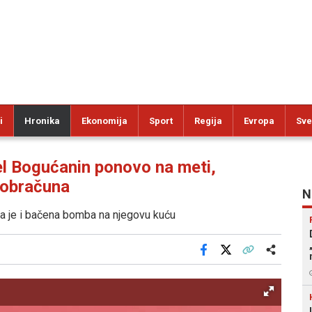
i
Hronika
Ekonomija
Sport
Regija
Evropa
Sve
Bogućanin ponovo na meti,
g obračuna
N
oga je i bačena bomba na njegovu kuću
Facebook
X
Kopiraj link
Više