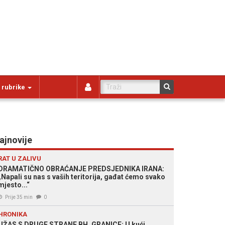
 rubrike
ajnovije
RAT U ZALIVU
DRAMATIČNO OBRAĆANJE PREDSJEDNIKA IRANA:
„Napali su nas s vaših teritorija, gađat ćemo svako
mjesto...“
Prije 35 min
0
HRONIKA
UŽAS S DRUGE STRANE BH. GRANICE: U kući