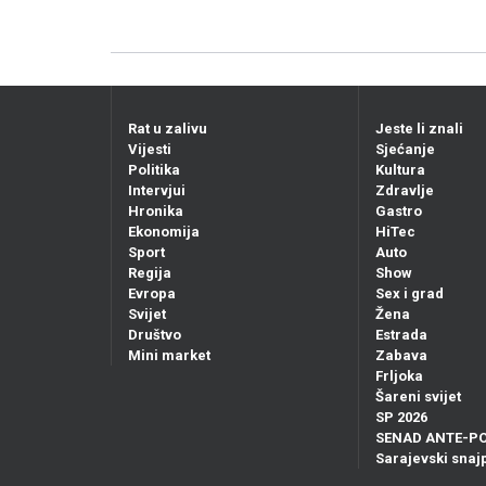
Rat u zalivu
Jeste li znali
Vijesti
Sjećanje
Politika
Kultura
Intervjui
Zdravlje
Hronika
Gastro
Ekonomija
HiTec
Sport
Auto
Regija
Show
Evropa
Sex i grad
Svijet
Žena
Društvo
Estrada
Mini market
Zabava
Frljoka
Šareni svijet
SP 2026
SENAD ANTE-P
Sarajevski snajp