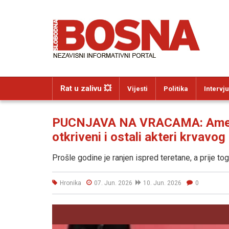
Rat u zalivu 💥
Vijesti
Politika
Intervju
PUCNJAVA NA VRACAMA: Amel 
otkriveni i ostali akteri krvavo
Prošle godine je ranjen ispred teretane, a prije t
Hronika
07. Jun. 2026
10. Jun. 2026
0