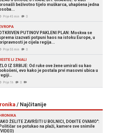
pronašli beživotno tijelo muškarca, uhapšena jedna
osoba...
Prije 45 min
0
EVROPA
OTKRIVEN PUTINOV PAKLENI PLAN: Moskva se
sprema izazvati potpuni haos na istoku Europe, u
pripravnosti je cijela regija...
Prije 55 min
0
JESTE LI ZNALI
ZLO IZ SRBIJE: Od ruke ove žene umirali su kao
pokošeni, evo kako je postala prvi masovni ubica u
regiji…
Prije 1h
0
ronika
/ Najčitanije
HRONIKA
"AKO ŽELITE ZAVRŠITI U BOLNICI, DOĐITE OVAMO":
Političar se potukao na plaži, kamere sve snimile
 SB
(VIDEO)