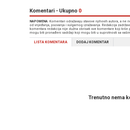
Komentari - Ukupno
0
NAPOMENA
: Komentari odražavaju stavove njihovih autora, a ne
od vrijeđanja, psovanja i vulgarnog izražavanja. Redakcija zadrža
komentara redakcija nije dužna obrisati sve komentare koji krše
mogu biti pronađeni sadržaji koji mogu biti u suprotnosti sa vaš
LISTA KOMENTARA
DODAJ KOMENTAR
Trenutno nema ko