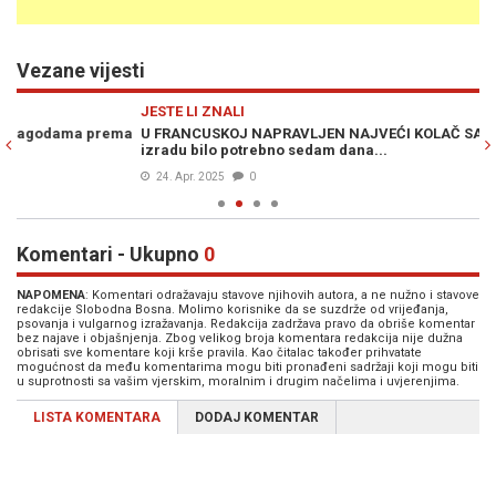
Vezane vijesti
Previous
N
JESTE LI ZNALI
G
ma
U FRANCUSKOJ NAPRAVLJEN NAJVEĆI KOLAČ SA JAGODAMA: Za
BR
izradu bilo potrebno sedam dana...
ba
24. Apr. 2025
0
Komentari - Ukupno
0
NAPOMENA
: Komentari odražavaju stavove njihovih autora, a ne nužno i stavove
redakcije Slobodna Bosna. Molimo korisnike da se suzdrže od vrijeđanja,
psovanja i vulgarnog izražavanja. Redakcija zadržava pravo da obriše komentar
bez najave i objašnjenja. Zbog velikog broja komentara redakcija nije dužna
obrisati sve komentare koji krše pravila. Kao čitalac također prihvatate
mogućnost da među komentarima mogu biti pronađeni sadržaji koji mogu biti
u suprotnosti sa vašim vjerskim, moralnim i drugim načelima i uvjerenjima.
LISTA KOMENTARA
DODAJ KOMENTAR