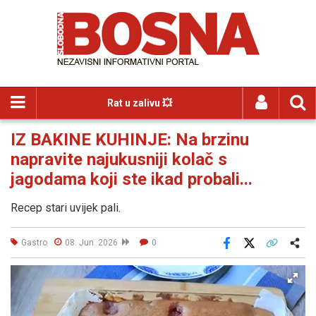
Rat u zalivu 💥
IZ BAKINE KUHINJE: Na brzinu
napravite najukusniji kolač s
jagodama koji ste ikad probali...
Recep stari uvijek pali.
Gastro
08. Jun. 2026
0
Facebook
X
Kopiraj link
Više