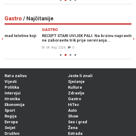
Gastro
/ Najčitanije
Previous
N
GASTRO
G
RECEPT STARI UVIJEK PALI: Na brzinu napravite izvrsni sataraš i
D
ne zaboravite trik prije serviranja...
la
04. Avg. 2026
0
Rat u zalivu
Jeste li znali
Vijesti
Sjećanje
Politika
Kultura
Intervjui
Zdravlje
Hronika
Gastro
Ekonomija
HiTec
Sport
Auto
Regija
Show
Evropa
Sex i grad
Svijet
Žena
Društvo
Estrada