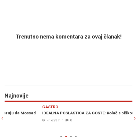
Trenutno nema komentara za ovaj članak!
Najnovije
Previous
N
GASTRO
E
IDEALNA POSLASTICA ZA GOSTE: Kolač s piškotama i malinama
S
B
Prije 23 min
0
(