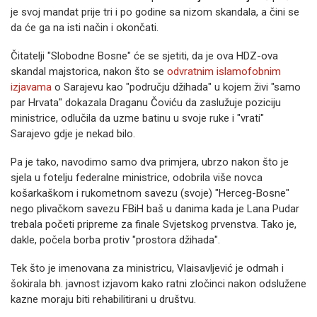
je svoj mandat prije tri i po godine sa nizom skandala, a čini se
da će ga na isti način i okončati.
Čitatelji "Slobodne Bosne" će se sjetiti, da je ova HDZ-ova
skandal majstorica, nakon što se
odvratnim islamofobnim
izjavama
o Sarajevu kao "području džihada" u kojem živi "samo
par Hrvata" dokazala Draganu Čoviću da zaslužuje poziciju
ministrice, odlučila da uzme batinu u svoje ruke i "vrati"
Sarajevo gdje je nekad bilo.
Pa je tako, navodimo samo dva primjera, ubrzo nakon što je
sjela u fotelju federalne ministrice, odobrila više novca
košarkaškom i rukometnom savezu (svoje) "Herceg-Bosne"
nego plivačkom savezu FBiH baš u danima kada je Lana Pudar
trebala početi pripreme za finale Svjetskog prvenstva. Tako je,
dakle, počela borba protiv "prostora džihada".
Tek što je imenovana za ministricu, Vlaisavljević je odmah i
šokirala bh. javnost izjavom kako ratni zločinci nakon odslužene
kazne moraju biti rehabilitirani u društvu.