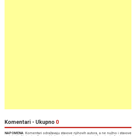
Komentari - Ukupno
0
NAPOMENA
: Komentari odražavaju stavove njihovih autora, a ne nužno i stavove