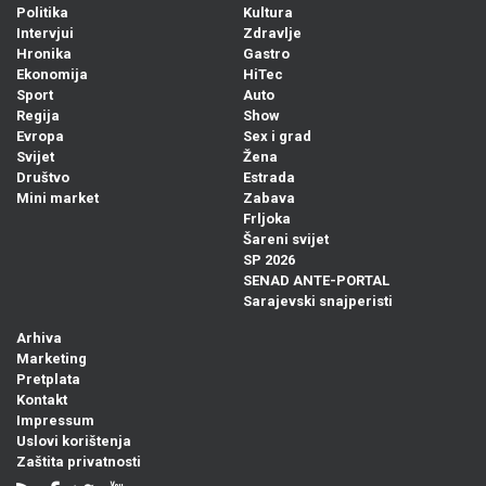
Politika
Kultura
Intervjui
Zdravlje
Hronika
Gastro
Ekonomija
HiTec
Sport
Auto
Regija
Show
Evropa
Sex i grad
Svijet
Žena
Društvo
Estrada
Mini market
Zabava
Frljoka
Šareni svijet
SP 2026
SENAD ANTE-PORTAL
Sarajevski snajperisti
Arhiva
Marketing
Pretplata
Kontakt
Impressum
Uslovi korištenja
Zaštita privatnosti