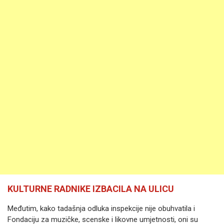
KULTURNE RADNIKE IZBACILA NA ULICU
Međutim, kako tadašnja odluka inspekcije nije obuhvatila i
Fondaciju za muzičke, scenske i likovne umjetnosti, oni su