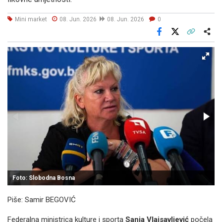
Mini market
08. Jun. 2026
08. Jun. 2026
0
Facebook
X
Kopiraj link
Više
Foto: Slobodna Bosna
Piše: Samir BEGOVIĆ
Federalna ministrica kulture i sporta
Sanja Vlaisavljević
počela