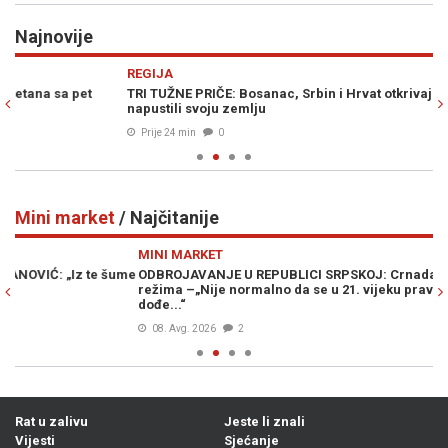
Najnovije
Previous
N
REGIJA
RA
TRI TUŽNE PRIČE: Bosanac, Srbin i Hrvat otkrivaju zašto su
TE
napustili svoju zemlju
Prije 24 min
0
Mini market
/ Najčitanije
Previous
N
MINI MARKET
M
me
ODBROJAVANJE U REPUBLICI SRPSKOJ: Crnadak najavljuje pad
WA
režima –„Nije normalno da se u 21. vijeku pravi proslava kad
za
dođe...“
08. Avg. 2026
2
Rat u zalivu
Jeste li znali
Vijesti
Sjećanje