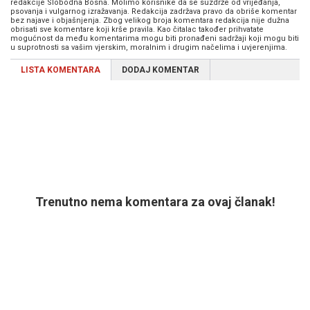
redakcije Slobodna Bosna. Molimo korisnike da se suzdrže od vrijeđanja,
psovanja i vulgarnog izražavanja. Redakcija zadržava pravo da obriše komentar
bez najave i objašnjenja. Zbog velikog broja komentara redakcija nije dužna
obrisati sve komentare koji krše pravila. Kao čitalac također prihvatate
mogućnost da među komentarima mogu biti pronađeni sadržaji koji mogu biti
u suprotnosti sa vašim vjerskim, moralnim i drugim načelima i uvjerenjima.
LISTA KOMENTARA
DODAJ KOMENTAR
Trenutno nema komentara za ovaj članak!