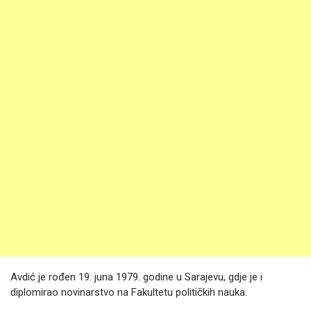
Avdić je rođen 19. juna 1979. godine u Sarajevu, gdje je i
diplomirao novinarstvo na Fakultetu političkih nauka.