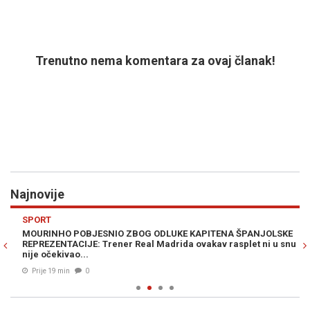
Trenutno nema komentara za ovaj članak!
Najnovije
Previous
N
SPORT
H
MOURINHO POBJESNIO ZBOG ODLUKE KAPITENA ŠPANJOLSKE
DR
REPREZENTACIJE: Trener Real Madrida ovakav rasplet ni u snu
dr
nije očekivao...
Prije 19 min
0