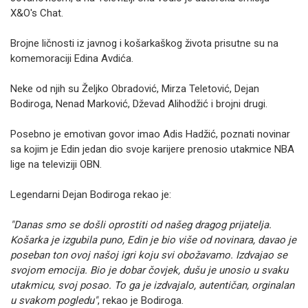
X&O's Chat.
Brojne ličnosti iz javnog i košarkaškog života prisutne su na
komemoraciji Edina Avdića.
Neke od njih su Željko Obradović, Mirza Teletović, Dejan
Bodiroga, Nenad Marković, Dževad Alihodžić i brojni drugi.
Posebno je emotivan govor imao Adis Hadžić, poznati novinar
sa kojim je Edin jedan dio svoje karijere prenosio utakmice NBA
lige na televiziji OBN.
Legendarni Dejan Bodiroga rekao je:
"Danas smo se došli oprostiti od našeg dragog prijatelja.
Košarka je izgubila puno, Edin je bio više od novinara, davao je
poseban ton ovoj našoj igri koju svi obožavamo. Izdvajao se
svojom emocija. Bio je dobar čovjek, dušu je unosio u svaku
utakmicu, svoj posao. To ga je izdvajalo, autentičan, orginalan
u svakom pogledu"
, rekao je Bodiroga.