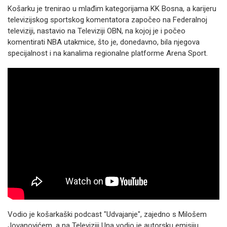
Košarku je trenirao u mlađim kategorijama KK Bosna, a karijeru
televizijskog sportskog komentatora započeo na Federalnoj
televiziji, nastavio na Televiziji OBN, na kojoj je i počeo
komentirati NBA utakmice, što je, donedavno, bila njegova
specijalnost i na kanalima regionalne platforme Arena Sport.
Vodio je košarkaški podcast "Udvajanje", zajedno s Milošem
Jovanovićem, a na Televiziji Una vodio je autorsku emisiju