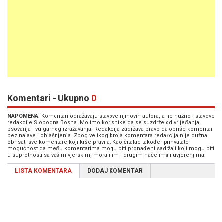
Komentari - Ukupno
0
NAPOMENA
: Komentari odražavaju stavove njihovih autora, a ne nužno i stavove
redakcije Slobodna Bosna. Molimo korisnike da se suzdrže od vrijeđanja,
psovanja i vulgarnog izražavanja. Redakcija zadržava pravo da obriše komentar
bez najave i objašnjenja. Zbog velikog broja komentara redakcija nije dužna
obrisati sve komentare koji krše pravila. Kao čitalac također prihvatate
mogućnost da među komentarima mogu biti pronađeni sadržaji koji mogu biti
u suprotnosti sa vašim vjerskim, moralnim i drugim načelima i uvjerenjima.
LISTA KOMENTARA
DODAJ KOMENTAR