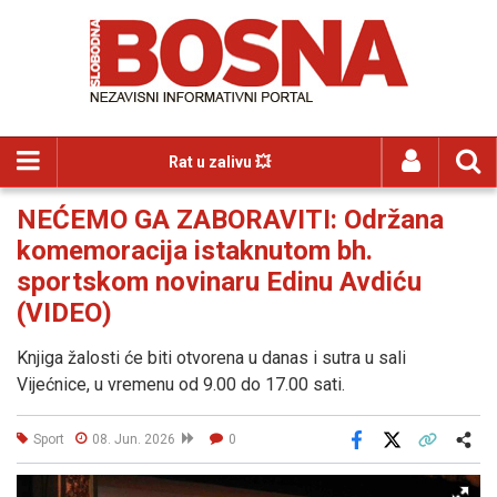
Rat u zalivu 💥
NEĆEMO GA ZABORAVITI: Održana
komemoracija istaknutom bh.
sportskom novinaru Edinu Avdiću
(VIDEO)
Knjiga žalosti će biti otvorena u danas i sutra u sali
Vijećnice, u vremenu od 9.00 do 17.00 sati.
Sport
08. Jun. 2026
0
Facebook
X
Kopiraj link
Više