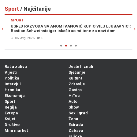
Sport
/ Najčitanije
Previous
N
SPORT
S
USRED RAZVODA SA ANOM IVANOVIĆ KUPIO VILU LJUBAVNICI:
BU
Bastian Schweinsteiger iskeširao milione za novi dom
In
06. Avg. 2026
0
Rat u zalivu
Jeste li znali
Vijesti
Sjećanje
Politika
Kultura
Intervjui
Zdravlje
Hronika
Gastro
Ekonomija
HiTec
Sport
Auto
Regija
Show
Evropa
Sex i grad
Svijet
Žena
Društvo
Estrada
Mini market
Zabava
Frljoka