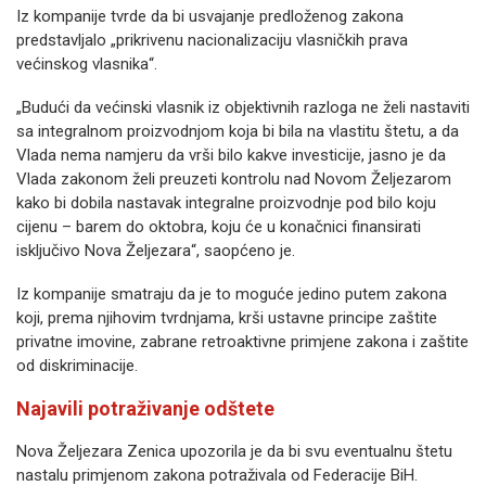
Iz kompanije tvrde da bi usvajanje predloženog zakona
predstavljalo „prikrivenu nacionalizaciju vlasničkih prava
većinskog vlasnika“.
„Budući da većinski vlasnik iz objektivnih razloga ne želi nastaviti
sa integralnom proizvodnjom koja bi bila na vlastitu štetu, a da
Vlada nema namjeru da vrši bilo kakve investicije, jasno je da
Vlada zakonom želi preuzeti kontrolu nad Novom Željezarom
kako bi dobila nastavak integralne proizvodnje pod bilo koju
cijenu – barem do oktobra, koju će u konačnici finansirati
isključivo Nova Željezara“, saopćeno je.
Iz kompanije smatraju da je to moguće jedino putem zakona
koji, prema njihovim tvrdnjama, krši ustavne principe zaštite
privatne imovine, zabrane retroaktivne primjene zakona i zaštite
od diskriminacije.
Najavili potraživanje odštete
Nova Željezara Zenica upozorila je da bi svu eventualnu štetu
nastalu primjenom zakona potraživala od Federacije BiH.