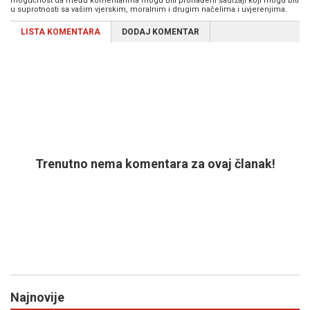
mogućnost da među komentarima mogu biti pronađeni sadržaji koji mogu biti
u suprotnosti sa vašim vjerskim, moralnim i drugim načelima i uvjerenjima.
LISTA KOMENTARA
DODAJ KOMENTAR
Trenutno nema komentara za ovaj članak!
Najnovije