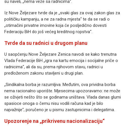
su naveli, „nema veze sa radnicima“.
Iz Nove Željezare tvrde da je „svaki glas za ovaj zakon glas za
političku kampanju, a ne za radna mjesta“ te da se radi o
„otimačini privatne imovine koja će posljedično dovesti
Federaciju BiH do još većeg kreditnog ropstva“.
Tvrde da su radnici u drugom planu
U saopćenju Nove Željezare Zenica navodi se kako trenutna
Vlada Federacije BiH „igra na kartu emocija i socijalne priče o
radnicima“, ali da su, prema njihovom stavu, radnici u
predloženom zakonu stavljeni u drugi plan.
„Sindikalna borba je razumljiva. Međutim, ova prividna borba
nema racionalno uporište. Mjesecima upozoravamo: ne može
se oživjeti nešto što se godinama uništava. Vlada danas glumi
spasioce onoga o čemu nisu vodili računa kad je bilo
najvažnije“, poručeno je u pismu zastupnicima i delegatima.
Upozorenje na „prikrivenu nacionalizaciju“