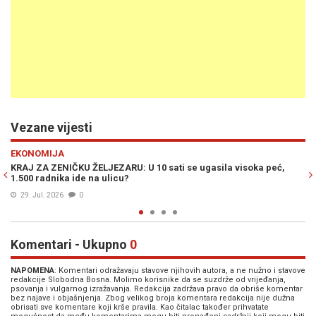
Vezane vijesti
Previous
N
EKONOMIJA
peć,
NOVI OBRAT U SLUČAJU ŽELJEZARE ZENICA: Vlada FBiH ulaže
žalbu i traži istragu o 250 miliona KM
19. Jul. 2026
0
Komentari - Ukupno
0
NAPOMENA
: Komentari odražavaju stavove njihovih autora, a ne nužno i stavove
redakcije Slobodna Bosna. Molimo korisnike da se suzdrže od vrijeđanja,
psovanja i vulgarnog izražavanja. Redakcija zadržava pravo da obriše komentar
bez najave i objašnjenja. Zbog velikog broja komentara redakcija nije dužna
obrisati sve komentare koji krše pravila. Kao čitalac također prihvatate