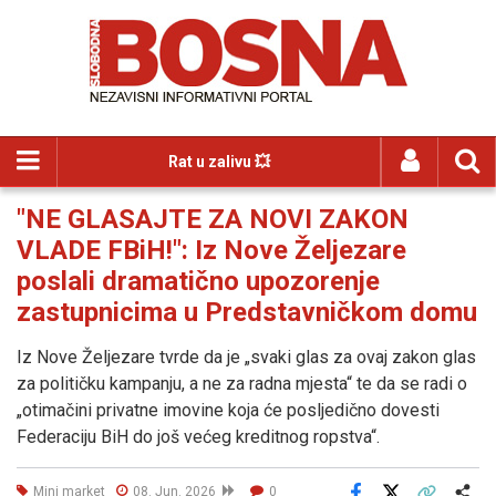
Rat u zalivu 💥
"NE GLASAJTE ZA NOVI ZAKON
VLADE FBiH!": Iz Nove Željezare
poslali dramatično upozorenje
zastupnicima u Predstavničkom domu
Iz Nove Željezare tvrde da je „svaki glas za ovaj zakon glas
za političku kampanju, a ne za radna mjesta“ te da se radi o
„otimačini privatne imovine koja će posljedično dovesti
Federaciju BiH do još većeg kreditnog ropstva“.
Mini market
08. Jun. 2026
0