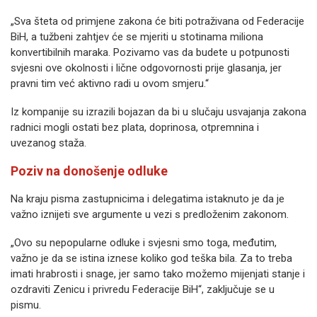
„Sva šteta od primjene zakona će biti potraživana od Federacije
BiH, a tužbeni zahtjev će se mjeriti u stotinama miliona
konvertibilnih maraka. Pozivamo vas da budete u potpunosti
svjesni ove okolnosti i lične odgovornosti prije glasanja, jer
pravni tim već aktivno radi u ovom smjeru.“
Iz kompanije su izrazili bojazan da bi u slučaju usvajanja zakona
radnici mogli ostati bez plata, doprinosa, otpremnina i
uvezanog staža.
Poziv na donošenje odluke
Na kraju pisma zastupnicima i delegatima istaknuto je da je
važno iznijeti sve argumente u vezi s predloženim zakonom.
„Ovo su nepopularne odluke i svjesni smo toga, međutim,
važno je da se istina iznese koliko god teška bila. Za to treba
imati hrabrosti i snage, jer samo tako možemo mijenjati stanje i
ozdraviti Zenicu i privredu Federacije BiH“, zaključuje se u
pismu.