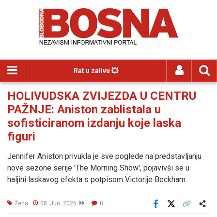
Rat u zalivu 💥
HOLIVUDSKA ZVIJEZDA U CENTRU
PAŽNJE: Aniston zablistala u
sofisticiranom izdanju koje laska
figuri
Jennifer Aniston privukla je sve poglede na predstavljanju
nove sezone serije 'The Morning Show', pojavivši se u
haljini laskavog efekta s potpisom Victorije Beckham.
Žena
08. Jun. 2026
0
Facebook
X
Kopiraj link
Više