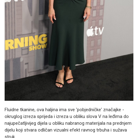
Fluidne tkanine, ova haljina ima sve 'pobjedničke' značajke -
okruglog izreza sprijeda i izreza u obliku slova V na leđima do
najupečatljivijeg dijela u obliku nabranog materijala na prednjem
dijelu koji stvara odličan vizualni efekt ravnog trbuha i sužava
struk.