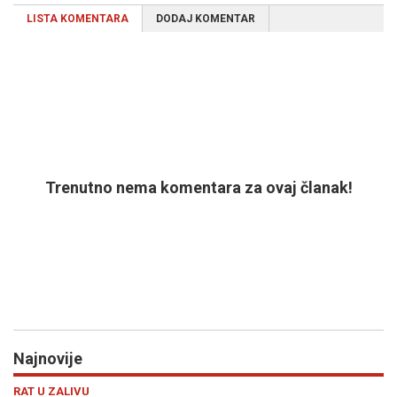
LISTA KOMENTARA
DODAJ KOMENTAR
Trenutno nema komentara za ovaj članak!
Najnovije
Previous
N
HITEC