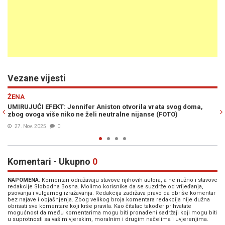
Vezane vijesti
Previous
N
SHOW
JEDAN "LIKE" REKAO SVE: Jennifer Aniston ovim korakom
potvrdila da su šuškanja o novoj vezi istinita (FOTO)
15. Jul. 2025
0
Komentari - Ukupno
0
NAPOMENA
: Komentari odražavaju stavove njihovih autora, a ne nužno i stavove
redakcije Slobodna Bosna. Molimo korisnike da se suzdrže od vrijeđanja,
psovanja i vulgarnog izražavanja. Redakcija zadržava pravo da obriše komentar
bez najave i objašnjenja. Zbog velikog broja komentara redakcija nije dužna
obrisati sve komentare koji krše pravila. Kao čitalac također prihvatate
mogućnost da među komentarima mogu biti pronađeni sadržaji koji mogu biti
u suprotnosti sa vašim vjerskim, moralnim i drugim načelima i uvjerenjima.