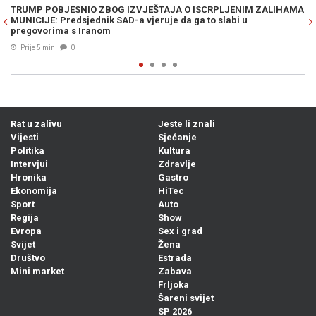
HAMA
NAJTRAŽENIJE ORUŽJE NA SVIJETU: Šta je to Patriot i zašto su
njegove zalihe pri kraju?
Prije 12 min
0
Rat u zalivu
Jeste li znali
Vijesti
Sjećanje
Politika
Kultura
Intervjui
Zdravlje
Hronika
Gastro
Ekonomija
HiTec
Sport
Auto
Regija
Show
Evropa
Sex i grad
Svijet
Žena
Društvo
Estrada
Mini market
Zabava
Frljoka
Šareni svijet
SP 2026