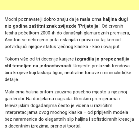
Modni poznavatelji dobro znaju da je
mala crna haljina dugi
niz godina zaštitni znak zvijezde 'Prijatelja'
. Od crvenih
tepiha početkom 2000-ih do današnjih glamuroznih premijera,
Aniston se nebrojeno puta oslanjala upravo na taj komad,
potvrđujući njegov status vječnog klasika - kao i ovaj put.
Tokom više od tri decenije karijere
izgradila je prepoznatljiv
stil temeljen na jednostavnosti
. Umjesto prolaznih trendova,
bira krojeve koji laskaju figuri, neutralne tonove i minimalističke
detalje.
Mala crna haljina pritom zauzima posebno mjesto u njezinoj
garderobi. Na dodjelama nagrada, filmskim premijerama i
televizijskim događanjima često je viđena u različitim
interpretacijama ovog modnog klasika – od pripijenih modela
bez naramenica do elegantnih slip haljina i sofisticiranih kreacija
s decentnim izrezima, prenosi tportal.