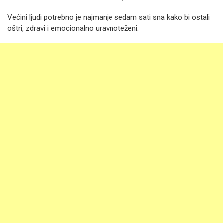
Većini ljudi potrebno je najmanje sedam sati sna kako bi ostali
oštri, zdravi i emocionalno uravnoteženi.