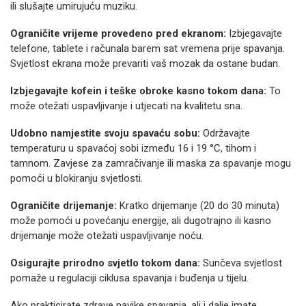
ili slušajte umirujuću muziku.
Ograničite vrijeme provedeno pred ekranom:
Izbjegavajte
telefone, tablete i računala barem sat vremena prije spavanja.
Svjetlost ekrana može prevariti vaš mozak da ostane budan.
Izbjegavajte kofein i teške obroke kasno tokom dana:
To
može otežati uspavljivanje i utjecati na kvalitetu sna.
Udobno namjestite svoju spavaću sobu:
Održavajte
temperaturu u spavaćoj sobi između 16 i 19 °C, tihom i
tamnom. Zavjese za zamračivanje ili maska ​​za spavanje mogu
pomoći u blokiranju svjetlosti.
Ograničite drijemanje:
Kratko drijemanje (20 do 30 minuta)
može pomoći u povećanju energije, ali dugotrajno ili kasno
drijemanje može otežati uspavljivanje noću.
Osigurajte prirodno svjetlo tokom dana:
Sunčeva svjetlost
pomaže u regulaciji ciklusa spavanja i buđenja u tijelu.
Ako prakticirate zdrave navike spavanja, ali i dalje imate