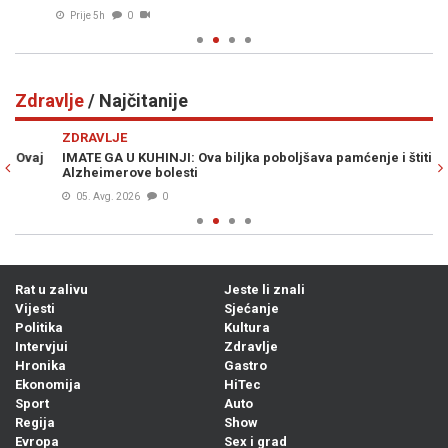
Prije 5h
0
Zdravlje
/ Najčitanije
Previous
N
ZDRAVLJE
Z
IMATE GA U KUHINJI: Ova biljka poboljšava pamćenje i štiti od
NI
Alzheimerove bolesti
im
05. Avg. 2026
0
Rat u zalivu
Jeste li znali
Vijesti
Sjećanje
Politika
Kultura
Intervjui
Zdravlje
Hronika
Gastro
Ekonomija
HiTec
Sport
Auto
Regija
Show
Evropa
Sex i grad