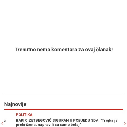
Trenutno nema komentara za ovaj članak!
Najnovije
Previous
N
POLITIKA
H
BAKIR IZETBEGOVIĆ SIGURAN U POBJEDU SDA: "Trojka je
PO
prekrižena, napravili su samo belaj"
kn