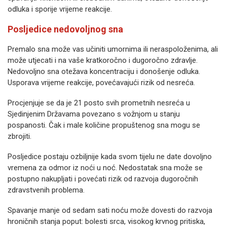
odluka i sporije vrijeme reakcije.
Posljedice nedovoljnog sna
Premalo sna može vas učiniti umornima ili neraspoloženima, ali
može utjecati i na vaše kratkoročno i dugoročno zdravlje.
Nedovoljno sna otežava koncentraciju i donošenje odluka.
Usporava vrijeme reakcije, povećavajući rizik od nesreća.
Procjenjuje se da je 21 posto svih prometnih nesreća u
Sjedinjenim Državama povezano s vožnjom u stanju
pospanosti. Čak i male količine propuštenog sna mogu se
zbrojiti.
Posljedice postaju ozbiljnije kada svom tijelu ne date dovoljno
vremena za odmor iz noći u noć. Nedostatak sna može se
postupno nakupljati i povećati rizik od razvoja dugoročnih
zdravstvenih problema.
Spavanje manje od sedam sati noću može dovesti do razvoja
hroničnih stanja poput: bolesti srca, visokog krvnog pritiska,