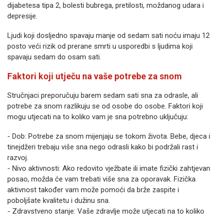
dijabetesa tipa 2, bolesti bubrega, pretilosti, moždanog udara i
depresije.
Ljudi koji dosljedno spavaju manje od sedam sati noću imaju 12
posto veći rizik od prerane smrti u usporedbi s ljudima koji
spavaju sedam do osam sati.
Faktori koji utječu na vaše potrebe za snom
Stručnjaci preporučuju barem sedam sati sna za odrasle, ali
potrebe za snom razlikuju se od osobe do osobe. Faktori koji
mogu utjecati na to koliko vam je sna potrebno uključuju:
- Dob: Potrebe za snom mijenjaju se tokom života. Bebe, djeca i
tinejdžeri trebaju više sna nego odrasli kako bi podržali rast i
razvoj.
- Nivo aktivnosti: Ako redovito vježbate ili imate fizički zahtjevan
posao, možda će vam trebati više sna za oporavak. Fizička
aktivnost također vam može pomoći da brže zaspite i
poboljšate kvalitetu i dužinu sna.
- Zdravstveno stanje: Vaše zdravlje može utjecati na to koliko