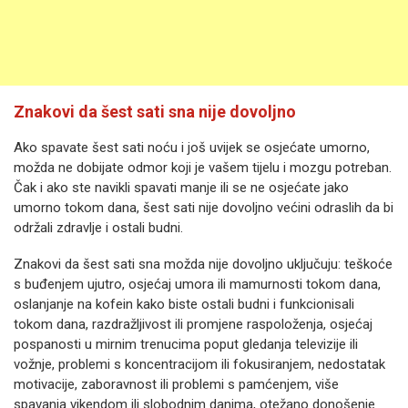
Znakovi da šest sati sna nije dovoljno
Ako spavate šest sati noću i još uvijek se osjećate umorno,
možda ne dobijate odmor koji je vašem tijelu i mozgu potreban.
Čak i ako ste navikli spavati manje ili se ne osjećate jako
umorno tokom dana, šest sati nije dovoljno većini odraslih da bi
održali zdravlje i ostali budni.
Znakovi da šest sati sna možda nije dovoljno uključuju: teškoće
s buđenjem ujutro, osjećaj umora ili mamurnosti tokom dana,
oslanjanje na kofein kako biste ostali budni i funkcionisali
tokom dana, razdražljivost ili promjene raspoloženja, osjećaj
pospanosti u mirnim trenucima poput gledanja televizije ili
vožnje, problemi s koncentracijom ili fokusiranjem, nedostatak
motivacije, zaboravnost ili problemi s pamćenjem, više
spavanja vikendom ili slobodnim danima, otežano donošenje