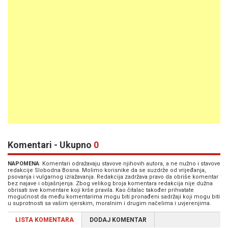
Komentari - Ukupno
0
NAPOMENA
: Komentari odražavaju stavove njihovih autora, a ne nužno i stavove
redakcije Slobodna Bosna. Molimo korisnike da se suzdrže od vrijeđanja,
psovanja i vulgarnog izražavanja. Redakcija zadržava pravo da obriše komentar
bez najave i objašnjenja. Zbog velikog broja komentara redakcija nije dužna
obrisati sve komentare koji krše pravila. Kao čitalac također prihvatate
mogućnost da među komentarima mogu biti pronađeni sadržaji koji mogu biti
u suprotnosti sa vašim vjerskim, moralnim i drugim načelima i uvjerenjima.
LISTA KOMENTARA
DODAJ KOMENTAR