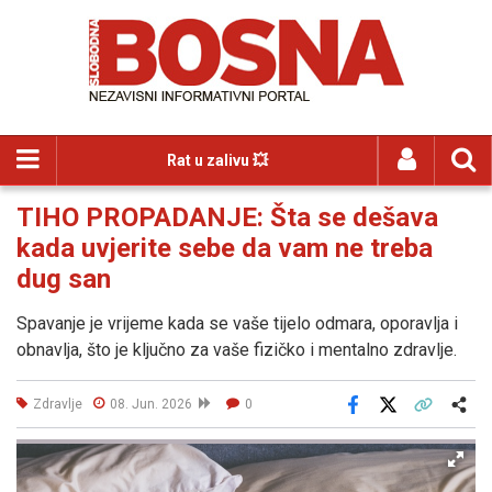
Rat u zalivu 💥
TIHO PROPADANJE: Šta se dešava
kada uvjerite sebe da vam ne treba
dug san
Spavanje je vrijeme kada se vaše tijelo odmara, oporavlja i
obnavlja, što je ključno za vaše fizičko i mentalno zdravlje.
Zdravlje
08. Jun. 2026
0
Facebook
X
Kopiraj link
Više