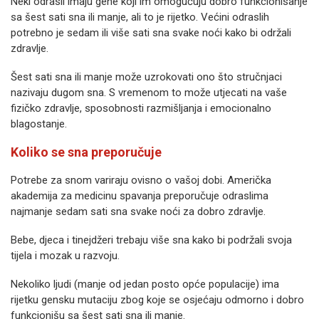
Neki odrasli imaju gene koji im omogućuju dobro funkcionisanje
sa šest sati sna ili manje, ali to je rijetko. Većini odraslih
potrebno je sedam ili više sati sna svake noći kako bi održali
zdravlje.
Šest sati sna ili manje može uzrokovati ono što stručnjaci
nazivaju dugom sna. S vremenom to može utjecati na vaše
fizičko zdravlje, sposobnosti razmišljanja i emocionalno
blagostanje.
Koliko se sna preporučuje
Potrebe za snom variraju ovisno o vašoj dobi. Američka
akademija za medicinu spavanja preporučuje odraslima
najmanje sedam sati sna svake noći za dobro zdravlje.
Bebe, djeca i tinejdžeri trebaju više sna kako bi podržali svoja
tijela i mozak u razvoju.
Nekoliko ljudi (manje od jedan posto opće populacije) ima
rijetku gensku mutaciju zbog koje se osjećaju odmorno i dobro
funkcionišu sa šest sati sna ili manje.