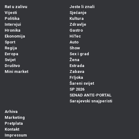
Rat u zalivu
Jeste li znali
Vijesti
Sjećanje
Politika
Kultura
Intervjui
Zdravlje
Hronika
Gastro
Ekonomija
HiTec
Sport
Auto
Regija
Show
Evropa
Sex i grad
Svijet
Žena
Društvo
Estrada
Mini market
Zabava
Frljoka
Šareni svijet
SP 2026
SENAD ANTE-PORTAL
Sarajevski snajperisti
Arhiva
Marketing
Pretplata
Kontakt
Impressum