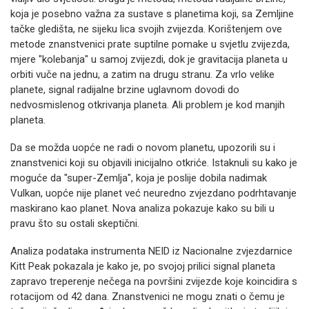
koja je posebno važna za sustave s planetima koji, sa Zemljine
tačke gledišta, ne sijeku lica svojih zvijezda. Korištenjem ove
metode znanstvenici prate suptilne pomake u svjetlu zvijezda,
mjere "kolebanja" u samoj zvijezdi, dok je gravitacija planeta u
orbiti vuče na jednu, a zatim na drugu stranu. Za vrlo velike
planete, signal radijalne brzine uglavnom dovodi do
nedvosmislenog otkrivanja planeta. Ali problem je kod manjih
planeta.
Da se možda uopće ne radi o novom planetu, upozorili su i
znanstvenici koji su objavili inicijalno otkriće. Istaknuli su kako je
moguće da "super-Zemlja", koja je poslije dobila nadimak
Vulkan, uopće nije planet već neuredno zvjezdano podrhtavanje
maskirano kao planet. Nova analiza pokazuje kako su bili u
pravu što su ostali skeptični.
Analiza podataka instrumenta NEID iz Nacionalne zvjezdarnice
Kitt Peak pokazala je kako je, po svojoj prilici signal planeta
zapravo treperenje nečega na površini zvijezde koje koincidira s
rotacijom od 42 dana. Znanstvenici ne mogu znati o čemu je