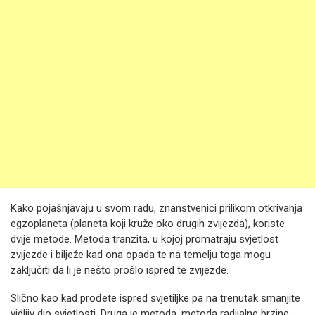
Kako pojašnjavaju u svom radu, znanstvenici prilikom otkrivanja
egzoplaneta (planeta koji kruže oko drugih zvijezda), koriste
dvije metode. Metoda tranzita, u kojoj promatraju svjetlost
zvijezde i bilježe kad ona opada te na temelju toga mogu
zaključiti da li je nešto prošlo ispred te zvijezde.
Slično kao kad prođete ispred svjetiljke pa na trenutak smanjite
vidljiv dio svjetlosti. Druga je metoda, metoda radijalne brzine,