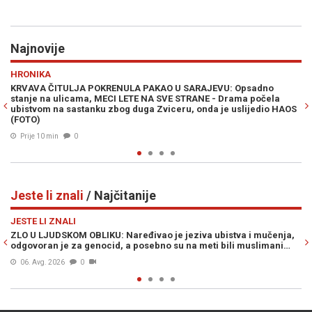
Najnovije
Previous
N
POLITIKA
JEVU: Opsadno
BODIROGA U GLAVU: "Cvijanovićka za počasnog 
E - Drama počela
Panami imenovala Fatiha Kola — osobu povezanu
da je uslijedio HAOS
kartelom „Tito i Dino“, u čijem je društvu uživao 
Prije 31 min
0
Jeste li znali
/ Najčitanije
Previous
N
JESTE LI ZNALI
a ubistva i mučenja,
ZLO IZ SRBIJE: Od ruke ove žene umirali su kao 
eti bili muslimani…
kako je postala prvi masovni ubica u regiji…
Prije 13h
0