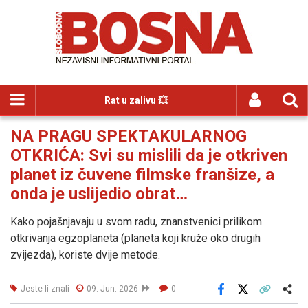
Rat u zalivu 💥
NA PRAGU SPEKTAKULARNOG
OTKRIĆA: Svi su mislili da je otkriven
planet iz čuvene filmske franšize, a
onda je uslijedio obrat…
Kako pojašnjavaju u svom radu, znanstvenici prilikom
otkrivanja egzoplaneta (planeta koji kruže oko drugih
zvijezda), koriste dvije metode.
Jeste li znali
09. Jun. 2026
0
Facebook
X
Kopiraj link
Više