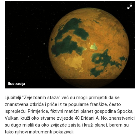
Ilustracija
Ljubitelji "Zvjezdanih staza" već su mogli primijetiti da se
znanstvena otkrića i priče iz te popularne franšize, često
isprepleću. Primjerice, fiktivni matični planet gospodina Spocka,
Vulkan, kruži oko stvarne zvijezde 40 Eridani A. No, znanstvenici
su dugo mislili da oko zvijezde zaista i kruži planet, barem su
tako njihovi instrumenti pokazivali.