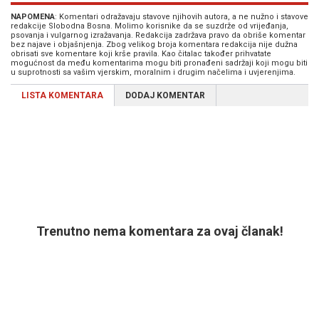
NAPOMENA
: Komentari odražavaju stavove njihovih autora, a ne nužno i stavove
redakcije Slobodna Bosna. Molimo korisnike da se suzdrže od vrijeđanja,
psovanja i vulgarnog izražavanja. Redakcija zadržava pravo da obriše komentar
bez najave i objašnjenja. Zbog velikog broja komentara redakcija nije dužna
obrisati sve komentare koji krše pravila. Kao čitalac također prihvatate
mogućnost da među komentarima mogu biti pronađeni sadržaji koji mogu biti
u suprotnosti sa vašim vjerskim, moralnim i drugim načelima i uvjerenjima.
LISTA KOMENTARA
DODAJ KOMENTAR
Trenutno nema komentara za ovaj članak!