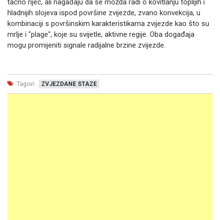
tačno riječ, ali nagađaju da se možda radi o kovitlanju toplijih i
hladnijih slojeva ispod površine zvijezde, zvano konvekcija, u
kombinaciji s površinskim karakteristikama zvijezde kao što su
mrlje i "plage", koje su svijetle, aktivne regije. Oba događaja
mogu promijeniti signale radijalne brzine zvijezde.
Tagovi:
ZVJEZDANE STAZE