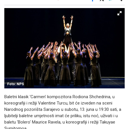
Facebook
X
Kopiraj link
Više
Foto: NPS
Baletni klasik 'Carmen' kompozitora Rodiona Shchedrina, u
koreografiji i režiji Valentine Turcu, bit će izveden na sceni
Narodnog pozorišta Sarajevo u subotu, 13. juna u 19:30 sati, a
ljubitelji baletne umjetnosti imat će priliku, istu noć, uživati i u
baletu 'Bolero' Maurice Ravela, u koreografiji i režiji Takuyae
Sumitomoa.