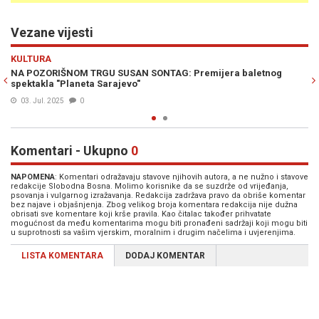
Vezane vijesti
Previous
N
KULTURA
letnog
"ŽETVA" APLAUZA: Beogradska publika ovacijama isprati
baletni ansambl Narodnog pozorišta Sarajevo...
22. Feb. 2022
0
Komentari - Ukupno
0
NAPOMENA
: Komentari odražavaju stavove njihovih autora, a ne nužno i stavove
redakcije Slobodna Bosna. Molimo korisnike da se suzdrže od vrijeđanja,
psovanja i vulgarnog izražavanja. Redakcija zadržava pravo da obriše komentar
bez najave i objašnjenja. Zbog velikog broja komentara redakcija nije dužna
obrisati sve komentare koji krše pravila. Kao čitalac također prihvatate
mogućnost da među komentarima mogu biti pronađeni sadržaji koji mogu biti
u suprotnosti sa vašim vjerskim, moralnim i drugim načelima i uvjerenjima.
LISTA KOMENTARA
DODAJ KOMENTAR