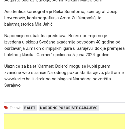
Augusto Juarez Quiroga, Admir Kalkan i Mateo Dani.
Asistentica koreografa je Rieka Sumitomo, scenograf Josip
Lovrenović, kostimografkinja Amra Zulfikarpašić, te
baletmajstorica Mia Jahić.
Napominjemo, baletna predstava 'Bolero' premijerno je
izvedena u sklopu Svečane akademije povodom 40 godina od
održavanja Zimskih olimpijskih igara u Sarajevu, dok je premijera
baletnog klasika 'Carmen' upriličena 5. juna 2024. godine.
Ulaznice za balet 'Carmen; Bolero' mogu se kupiti putem
zvanične web stranice Narodnog pozorišta Sarajevo, platforme
www.karter.ba ili direktno na blagajni Narodnog pozorišta
Sarajevo.
Tagovi:
BALET
NARODNO POZORIŠTE SARAJEVO