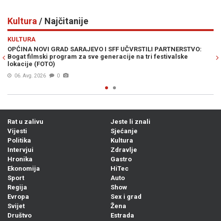
Kultura
/ Najčitanije
Previous
N
KULTURA
 PARTNERSTVO:
POSEBAN PROGRAM SFF-a POSVEĆEN BÉLI TARRU: U 
festivalske
stižu filmovi njegovih najuspješnijih studenata
07. Avg. 2026
0
Rat u zalivu
Jeste li znali
Vijesti
Sjećanje
Politika
Kultura
Intervjui
Zdravlje
Hronika
Gastro
Ekonomija
HiTec
Sport
Auto
Regija
Show
Evropa
Sex i grad
Svijet
Žena
Društvo
Estrada