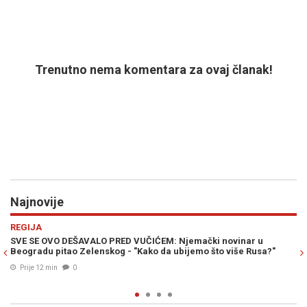
Trenutno nema komentara za ovaj članak!
Najnovije
Previous
N
REGIJA
 novinar u
HILL PROGOVORIO O TAJNOJ SARADNJI VUČIĆA I ZE
to više Rusa?"
"Srbija je slala municiju u Ukrajinu, sada se u igri dr
proizvodnju finansirati..."
Prije 21 min
0