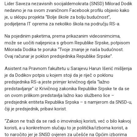
Lider Saveza nezavisnih socijaldemokrata (SNSD) Milorad Dodik
nedavno je na svom zvaničnom Facebook profilu objavio kako
je, u sklopu projekta “Bolje škole za bolju budućnost”,
podijeljena IT oprema za nekoliko škola na području RS-a.
Na pojedinim paketima, prema prikazanim videosnimcima,
može se uočiti naljepnica s grbom Republike Srpske, potpisom
Milorada Dodika te poruka “Tvoje znanje je naša budućnost.
Ovaj računar je poklon predsjednika Republike Srpske”.
Asistent na Pravnom fakultetu u Sarajevu Harun Išerić mišljenja
je da Dodikov potpis u kojem stoji da je riječ o poklonu
predsjednika RS-a jeste primjer krivičnog djela “lažno
predstavljanje” iz Krivičnog zakonika Republike Srpske te da se
on ovom prilikom predstavlja lažno kao službeno lice –
predsjednik entiteta Republika Srpska – s namjerom da SNSD-u,
čiji je predsjednik, pribavi korist.
“Zakon ne traži da se radi o imovinskoj koristi, već o bilo kakvoj
koristi, a u konkretnom slučaju to je politička/izborna korist, a
to naročito jer je SNSD ovjeren za učešće na Općim izborima