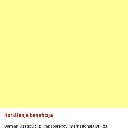
Korištenje beneficija
Damjan Ožegović iz Transparency Internationala BiH za