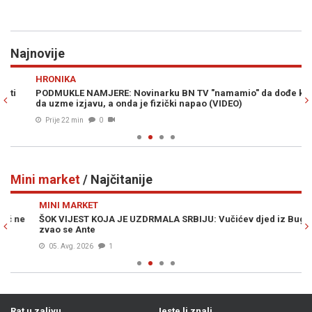
Najnovije
Previous
N
HRONIKA
VI
PODMUKLE NAMJERE: Novinarku BN TV "namamio" da dođe kući
UP
da uzme izjavu, a onda je fizički napao (VIDEO)
Prije 22 min
0
Mini market
/ Najčitanije
Previous
N
MINI MARKET
M
ŠOK VIJEST KOJA JE UZDRMALA SRBIJU: Vučićev djed iz Bugojna
S 
zvao se Ante
ka
05. Avg. 2026
1
Rat u zalivu
Jeste li znali