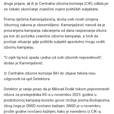
druge prijave, ali ih je Centralna izborna komisija (CIK) odbila jer
se čekalo okončanje zvanične ovjere političkih subjekata.
Prema riječima Kamenjaševića, dosta ovih novih izmjena
Izbornog zakona je obesmišljeno. Kamenjašević navodi da je
preuranjena kampanja zabranjena od dana raspisivanja izbora
pa sve do početka zvanične izborne kampanje, a tvrdi da
postoje situacije gdje politički subjekti apsolutno mogu voditi
izbornu kampanju.
“U cijeli taj koš spada i jedna od ovih izbornih nepravilnosti”,
dodao je Kamenjašević.
Iz Centralne izborne komisije BiH do objave teksta nisu
odgovorili na upit Detektora.
Detektor je ranije pisao da je Milorad Dodik tokom prijevremenih
izbora za predsjednika RS-a u novembru 2025. godine u
predizbornoj kampanji koristio govor mržnje prema Bošnjacima,
zbog čega je SNSD novčano kažnjen. SNSD je u novembru
prošle godine novčano kažnjen, kako je navedeno iz CIK-a,