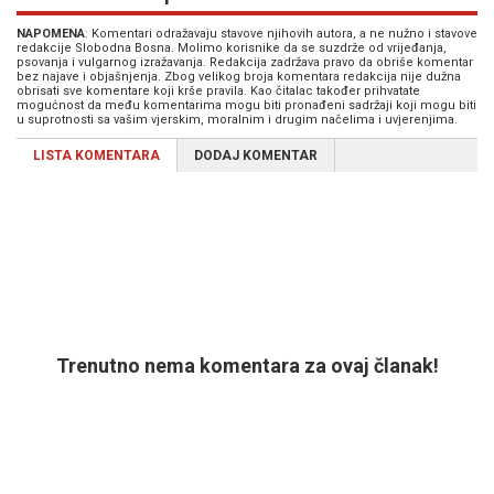
NAPOMENA
: Komentari odražavaju stavove njihovih autora, a ne nužno i stavove
redakcije Slobodna Bosna. Molimo korisnike da se suzdrže od vrijeđanja,
psovanja i vulgarnog izražavanja. Redakcija zadržava pravo da obriše komentar
bez najave i objašnjenja. Zbog velikog broja komentara redakcija nije dužna
obrisati sve komentare koji krše pravila. Kao čitalac također prihvatate
mogućnost da među komentarima mogu biti pronađeni sadržaji koji mogu biti
u suprotnosti sa vašim vjerskim, moralnim i drugim načelima i uvjerenjima.
LISTA KOMENTARA
DODAJ KOMENTAR
Trenutno nema komentara za ovaj članak!