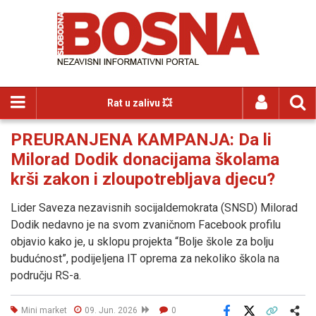
Rat u zalivu 💥
PREURANJENA KAMPANJA: Da li
Milorad Dodik donacijama školama
krši zakon i zloupotrebljava djecu?
Lider Saveza nezavisnih socijaldemokrata (SNSD) Milorad
Dodik nedavno je na svom zvaničnom Facebook profilu
objavio kako je, u sklopu projekta “Bolje škole za bolju
budućnost”, podijeljena IT oprema za nekoliko škola na
području RS-a.
Mini market
09. Jun. 2026
0