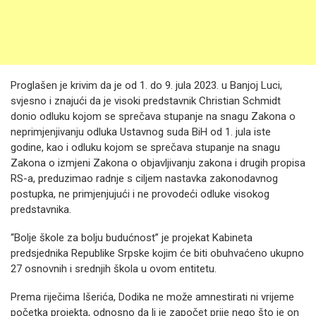
Proglašen je krivim da je od 1. do 9. jula 2023. u Banjoj Luci,
svjesno i znajući da je visoki predstavnik Christian Schmidt
donio odluku kojom se sprečava stupanje na snagu Zakona o
neprimjenjivanju odluka Ustavnog suda BiH od 1. jula iste
godine, kao i odluku kojom se sprečava stupanje na snagu
Zakona o izmjeni Zakona o objavljivanju zakona i drugih propisa
RS-a, preduzimao radnje s ciljem nastavka zakonodavnog
postupka, ne primjenjujući i ne provodeći odluke visokog
predstavnika.
“Bolje škole za bolju budućnost” je projekat Kabineta
predsjednika Republike Srpske kojim će biti obuhvaćeno ukupno
27 osnovnih i srednjih škola u ovom entitetu.
Prema riječima Išerića, Dodika ne može amnestirati ni vrijeme
početka projekta, odnosno da li je započet prije nego što je on