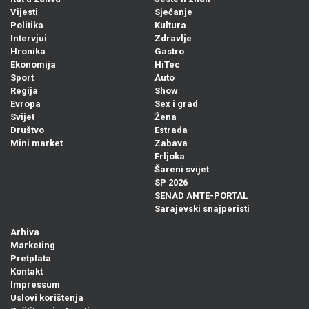
Vijesti
Sjećanje
Politika
Kultura
Intervjui
Zdravlje
Hronika
Gastro
Ekonomija
HiTec
Sport
Auto
Regija
Show
Evropa
Sex i grad
Svijet
Žena
Društvo
Estrada
Mini market
Zabava
Frljoka
Šareni svijet
SP 2026
SENAD ANTE-PORTAL
Sarajevski snajperisti
Arhiva
Marketing
Pretplata
Kontakt
Impressum
Uslovi korištenja