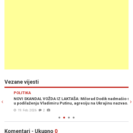
Vezane vijesti
Previous
N
POLITIKA
D
NOVI SKANDAL VOŽDA IZ LAKTAŠA: Milorad Dodik nadmašio sebe
OD
u podilaženju Vladimiru Putinu, agresiju na Ukrajinu nazvao...
da
19. Feb. 2026
2
Komentari - Ukupno
0