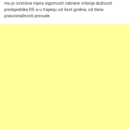
mu je izrečena mjera sigurnosti zabrane vršenja dužnosti
predsjednika RS-a u trajanju od šest godina, od dana
pravosnažnosti presude.