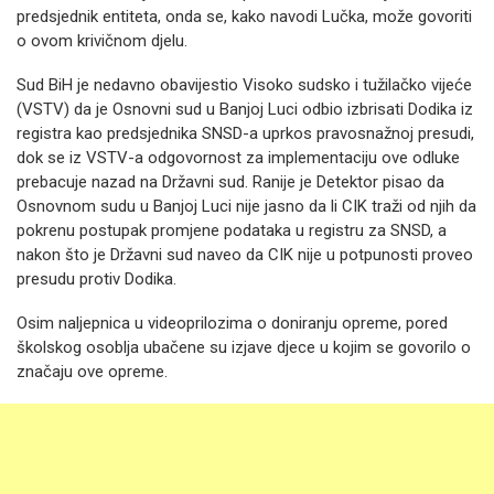
predsjednik entiteta, onda se, kako navodi Lučka, može govoriti
o ovom krivičnom djelu.
Sud BiH je nedavno obavijestio Visoko sudsko i tužilačko vijeće
(VSTV) da je Osnovni sud u Banjoj Luci odbio izbrisati Dodika iz
registra kao predsjednika SNSD-a uprkos pravosnažnoj presudi,
dok se iz VSTV-a odgovornost za implementaciju ove odluke
prebacuje nazad na Državni sud. Ranije je Detektor pisao da
Osnovnom sudu u Banjoj Luci nije jasno da li CIK traži od njih da
pokrenu postupak promjene podataka u registru za SNSD, a
nakon što je Državni sud naveo da CIK nije u potpunosti proveo
presudu protiv Dodika.
Osim naljepnica u videoprilozima o doniranju opreme, pored
školskog osoblja ubačene su izjave djece u kojim se govorilo o
značaju ove opreme.