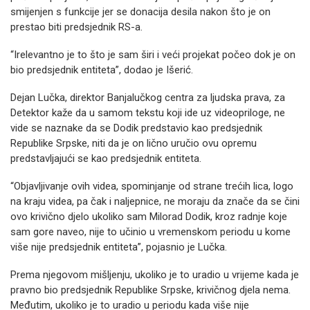
smijenjen s funkcije jer se donacija desila nakon što je on
prestao biti predsjednik RS-a.
“Irelevantno je to što je sam širi i veći projekat počeo dok je on
bio predsjednik entiteta”, dodao je Išerić.
Dejan Lučka, direktor Banjalučkog centra za ljudska prava, za
Detektor kaže da u samom tekstu koji ide uz videopriloge, ne
vide se naznake da se Dodik predstavio kao predsjednik
Republike Srpske, niti da je on lično uručio ovu opremu
predstavljajući se kao predsjednik entiteta.
“Objavljivanje ovih videa, spominjanje od strane trećih lica, logo
na kraju videa, pa čak i naljepnice, ne moraju da znače da se čini
ovo krivično djelo ukoliko sam Milorad Dodik, kroz radnje koje
sam gore naveo, nije to učinio u vremenskom periodu u kome
više nije predsjednik entiteta”, pojasnio je Lučka.
Prema njegovom mišljenju, ukoliko je to uradio u vrijeme kada je
pravno bio predsjednik Republike Srpske, krivičnog djela nema.
Međutim, ukoliko je to uradio u periodu kada više nije