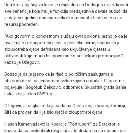
Detektor pojašnjava kako je očigledno da Dodik još uvijek koristi
sve beneficije koje mu je funkcija predsjednika davala budući da
je duži niz godina obnašao nekoliko mandata te da su mu svi
resursi podređeni.
“Ako govorim o konkretnom slučaju ovih poklona, jasno je da je
ovdje riječ o zloupotrebi djece u političke svrhe, budući da je
zloupotreba djece definisana kao uključivanje djeteta u
aktivnosti koje mogu biti povezane s političkom promocijom”,
kazao je Ožegović.
Dodao je da je jasno da je riječ o političkim zaslugama s
obzirom da se na jednom od videozapisa o dodjeli IT opreme
pojavljuje i Bogoljub Zeljković, odbornik u Skupštini grada Banja
Luka, koji je član SNSD-a.
Ožegović je naglasio da je sada na Centralnoj izbornoj komisiji
BiH da provjeri da li je bilo riječi o zloupotrebi djece.
Hasan Kamenjašević iz Koalicije “Pod lupom” za Detektor je
kazao da su evidentirali ovaj slučaj, te dodao da su dosad imali