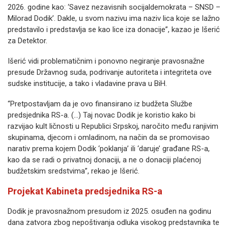
2026. godine kao: ‘Savez nezavisnih socijaldemokrata – SNSD –
Milorad Dodik’. Dakle, u svom nazivu ima naziv lica koje se lažno
predstavilo i predstavlja se kao lice iza donacije”, kazao je Išerić
za Detektor.
Išerić vidi problematičnim i ponovno negiranje pravosnažne
presude Državnog suda, podrivanje autoriteta i integriteta ove
sudske institucije, a tako i vladavine prava u BiH.
“Pretpostavljam da je ovo finansirano iz budžeta Službe
predsjednika RS-a. (…) Taj novac Dodik je koristio kako bi
razvijao kult ličnosti u Republici Srpskoj, naročito među ranjivim
skupinama, djecom i omladinom, na način da se promovisao
narativ prema kojem Dodik ‘poklanja’ ili ‘daruje’ građane RS-a,
kao da se radi o privatnoj donaciji, a ne o donaciji plaćenoj
budžetskim sredstvima”, rekao je Išerić.
Projekat Kabineta predsjednika RS-a
Dodik je pravosnažnom presudom iz 2025. osuđen na godinu
dana zatvora zbog nepoštivanja odluka visokog predstavnika te