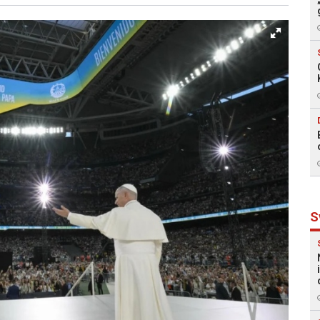
Facebook
X
Kopiraj link
Više
S