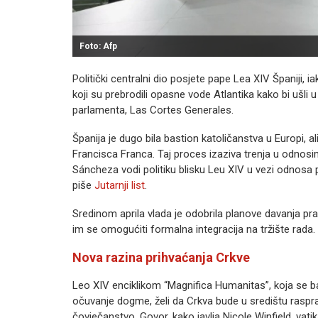
Foto: Afp
Politički centralni dio posjete pape Lea XIV Španiji,
koji su prebrodili opasne vode Atlantika kako bi ušl
parlamenta, Las Cortes Generales.
Španija je dugo bila bastion katoličanstva u Europi, al
Francisca Franca. Taj proces izaziva trenja u odnosima
Sáncheza vodi politiku blisku Leu XIV u vezi odnosa 
piše
Jutarnji list
.
Sredinom aprila vlada je odobrila planove davanja p
im se omogućiti formalna integracija na tržište rada.
Nova razina prihvaćanja Crkve
Leo XIV enciklikom “Magnifica Humanitas”, koja se bav
očuvanje dogme, želi da Crkva bude u središtu raspr
čovječanstvo. Govor, kako javlja Nicole Winfield, va