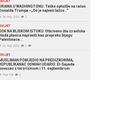
SVIJET
DRAMA U WASHINGTONU: Teške optužbe na račun
Donalda Trumpa –„On je najveći lažov...“
04. Avg. 2026
1
SVIJET
ŠOK NA BLISKOM ISTOKU: Otkriveno šta izraelska
vlada planira napraviti kao prepreku bijegu
Palestinaca...
04. Avg. 2026
0
SVIJET
MUSLIMAN POBIJEDIO NA PREDIZBORIMA,
REPUBLIKANAC ODMAH UDARIO: El-Sayeda
povezao s terorizmom i 11. septembrom
Prije 10h
0