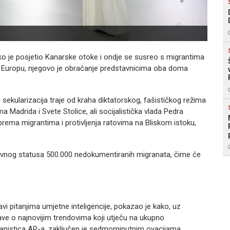
 iako je posjetio Kanarske otoke i ondje se susreo s migrantima
i u Europu, njegovo je obraćanje predstavnicima oba doma
i sekularizacija traje od kraha diktatorskog, fašističkog režima
 Madrida i Svete Stolice, ali socijalistička vlada Pedra
prema migrantima i protivljenja ratovima na Bliskom istoku,
ravnog statusa 500.000 nedokumentiranih migranata, čime će
i pitanjima umjetne inteligencije, pokazao je kako, uz
ave o najnovijim trendovima koji utječu na ukupno
tikanistica AP-a, zaključen je sedmominutnim ovacijama