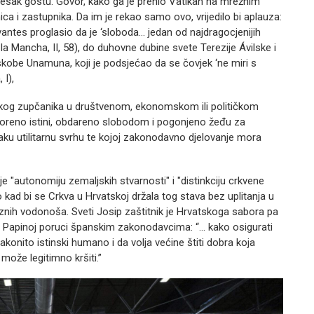
ljesak gostu. Govor, kako ga je prenio Vatikan na mrežnim
a i zastupnika. Da im je rekao samo ovo, vrijedilo bi aplauza:
antes proglasio da je ‘sloboda… jedan od najdragocjenijih
la Mancha, II, 58), do duhovne dubine svete Terezije Ávilske i
eskobe Unamuna, koji je podsjećao da se čovjek ‘ne miri s
 I),
pukog zupčanika u društvenom, ekonomskom ili političkom
tvoreno istini, obdareno slobodom i pogonjeno žeđu za
aku utilitarnu svrhu te kojoj zakonodavno djelovanje mora
e "autonomiju zemaljskih stvarnosti" i "distinkciju crkvene
epo kad bi se Crkva u Hrvatskoj držala tog stava bez uplitanja u
raznih vodonoša. Sveti Josip zaštitnik je Hrvatskoga sabora pa
 o Papinoj poruci španskim zakonodavcima: “… kako osigurati
konito istinski humano i da volja većine štiti dobra koja
može legitimno kršiti.”