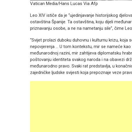
Vatican Media/Hans Lucas Via Afp
Leo XIV ističe da je “ujedinjavanje historijskog djel
ostavština Španije. Ta ostavština, koju dijeli međunar
priznavanju osobe, a ne na nametanju sile”, čime Leo
“Svijet prolazi duboku duhovnu i kulturnu krizu, koja 
nepovjerenja … U tom kontekstu, mir se nameće kao poli
međunarodnoj razini, mir zahtijeva diplomatsku hrabr
poštovanju identiteta svakog naroda i na obavezi dr
međunarodno pravo. Svaki rat predstavlja, u konačni
zajedničke ljudske svijesti koja prepoznaje veze pr