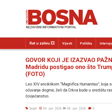
Rat u zalivu 💥
Vijesti
Politika
Intervju
GOVOR KOJI JE IZAZVAO PAŽNJ
Madridu postigao ono što Trum
(FOTO)
Leo XIV enciklikom “Magnifica Humanitas”, koja se
očuvanje dogme, želi da Crkva bude u središtu ras
čovječanstvo.
Svijet
09. Jun. 2026
09. Jun. 2026
0