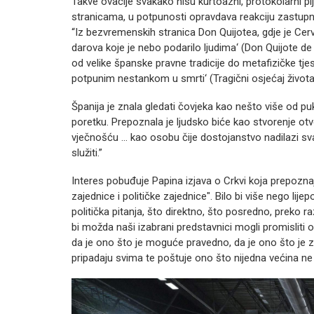
Takve ovacije svakako nisu kurtoazni, protokolarni p
stranicama, u potpunosti opravdava reakciju zastupnic
“Iz bezvremenskih stranica Don Quijotea, gdje je Cerv
darova koje je nebo podarilo ljudima‘ (Don Quijote de 
od velike španske pravne tradicije do metafizičke tj
potpunim nestankom u smrti‘ (Tragični osjećaj života,
Španija je znala gledati čovjeka kao nešto više od 
poretku. Prepoznala je ljudsko biće kao stvorenje o
vječnošću … kao osobu čije dostojanstvo nadilazi sv
služiti.”
Interes pobuđuje Papina izjava o Crkvi koja prepoznaj
zajednice i političke zajednice". Bilo bi više nego lij
politička pitanja, što direktno, što posredno, preko 
bi možda naši izabrani predstavnici mogli promisliti
da je ono što je moguće pravedno, da je ono što je za
pripadaju svima te poštuje ono što nijedna većina ne 