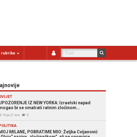
 rubrike
ajnovije
SVIJET
UPOZORENJE IZ NEW YORKA: Izraelski napad
mogao bi se smatrati ratnim zločinom...
Prije 27 min
0
POLITIKA
MOJ MILANE, POBRATIME MIO: Željka Cvijanović
„Oluju“ naziva „zločinačkom“, ali ne spominje