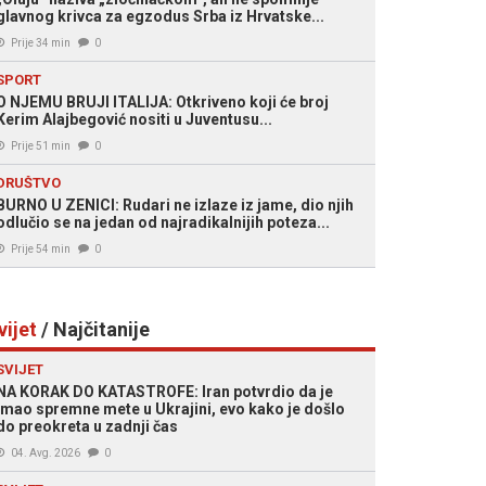
glavnog krivca za egzodus Srba iz Hrvatske...
Prije 34 min
0
SPORT
O NJEMU BRUJI ITALIJA: Otkriveno koji će broj
Kerim Alajbegović nositi u Juventusu...
Prije 51 min
0
DRUŠTVO
BURNO U ZENICI: Rudari ne izlaze iz jame, dio njih
odlučio se na jedan od najradikalnijih poteza...
Prije 54 min
0
vijet
/ Najčitanije
SVIJET
NA KORAK DO KATASTROFE: Iran potvrdio da je
imao spremne mete u Ukrajini, evo kako je došlo
do preokreta u zadnji čas
04. Avg. 2026
0