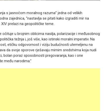
ovanja s jasnoćom moralnog razuma” jedna od velikih
odna zajednica, “nastavlja se pitati kako izgraditi mir na
 XIV prelazi na geopolitičke teme.
se očituje u brojnim oblicima nasilja, polarizacije i međusobnog
tička težnja i, još više, kao istinski moralni imperativ. Na
ost, etičku odgovornost i viziju budućnosti utemeljenu na
žava da svoje sporove rješavaju mirnim sredstvima koja nudi
ci, bolan poraz sposobnosti pregovaranja, kao i one
avde među narodima.”