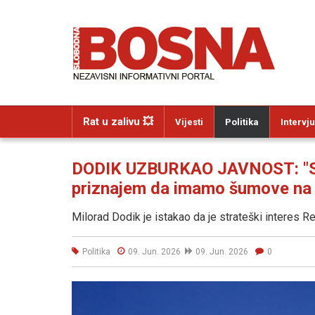
Rat u zalivu 💥
Vijesti
Politika
Intervju
DODIK UZBURKAO JAVNOST: "Sa
priznajem da imamo šumove na rel
Milorad Dodik je istakao da je strateški interes R
Politika
09. Jun. 2026
09. Jun. 2026
0