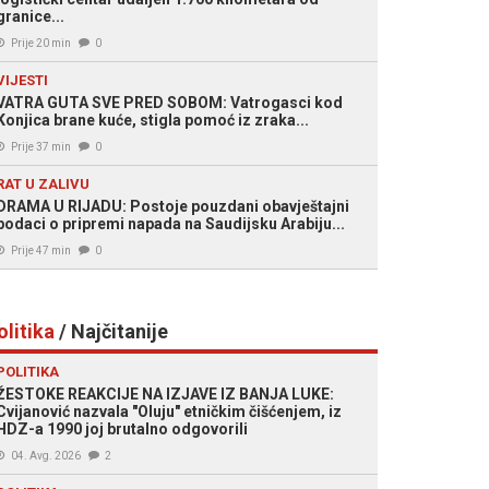
granice...
Prije 20 min
0
VIJESTI
VATRA GUTA SVE PRED SOBOM: Vatrogasci kod
Konjica brane kuće, stigla pomoć iz zraka...
Prije 37 min
0
RAT U ZALIVU
DRAMA U RIJADU: Postoje pouzdani obavještajni
podaci o pripremi napada na Saudijsku Arabiju...
Prije 47 min
0
olitika
/ Najčitanije
POLITIKA
ŽESTOKE REAKCIJE NA IZJAVE IZ BANJA LUKE:
Cvijanović nazvala "Oluju" etničkim čišćenjem, iz
HDZ-a 1990 joj brutalno odgovorili
04. Avg. 2026
2