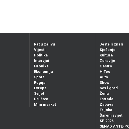
Rat u zalivu
Jeste li znali
Vijesti
Sjećanje
Politika
Kultura
Intervjui
Zdravlje
Hronika
Gastro
Ekonomija
HiTec
Sport
Auto
Regija
Show
Evropa
Sex i grad
Svijet
Žena
Društvo
Estrada
Mini market
Zabava
Frljoka
Šareni svijet
SP 2026
SENAD ANTE-P