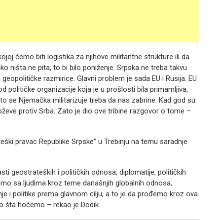
j ćemo biti logistika za njihove militantne strukture ili da
 ništa ne pita, to bi bilo poniženje. Srpska ne treba takvu
opolitičke razmirice. Glavni problem je sada EU i Rusija. EU
od političke organizacije koja je u prošlosti bila primamljiva,
što se Njemačka militarizuje treba da nas zabrine. Kad god su
noževe protiv Srba. Zato je dio ove tribine razgovor o tome –
ateški pravac Republike Srpske” u Trebinju na temu saradnje
sti geostrateških i političkih odnosa, diplomatije, političkih
mo sa ljudima kroz teme današnjih globalnih odnosa,
e i politike prema glavnom cilju, a to je da prođemo kroz ova
mo šta hoćemo – rekao je Dodik.