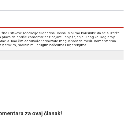
 nužno i stavove redakcije Slobodna Bosna. Molimo korisnike da se suzdrže
va pravo da obriše komentar bez najave i objašnjenja. Zbog velikog broja
 pravila. Kao čitalac također prihvatate mogućnost da među komentarima
im vjerskim, moralnim i drugim načelima i uvjerenjima.
mentara za ovaj članak!