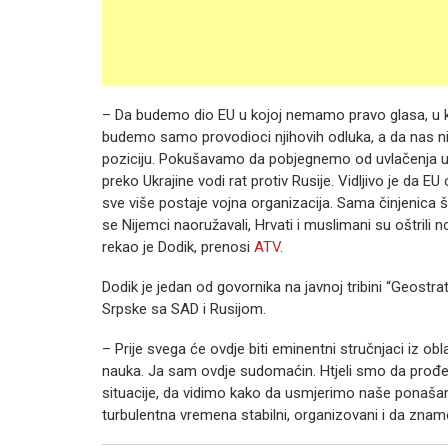
– Da budemo dio EU u kojoj nemamo pravo glasa, u kojo
budemo samo provodioci njihovih odluka, a da nas niko
poziciju. Pokušavamo da pobjegnemo od uvlačenja u ge
preko Ukrajine vodi rat protiv Rusije. Vidljivo je da EU 
sve više postaje vojna organizacija. Sama činjenica 
se Nijemci naoružavali, Hrvati i muslimani su oštrili 
rekao je Dodik, prenosi
ATV
.
Dodik je jedan od govornika na javnoj tribini “Geostr
Srpske sa SAD i Rusijom.
– Prije svega će ovdje biti eminentni stručnjaci iz obla
nauka. Ja sam ovdje sudomaćin. Htjeli smo da prođe
situacije, da vidimo kako da usmjerimo naše ponašanj
turbulentna vremena stabilni, organizovani i da zna