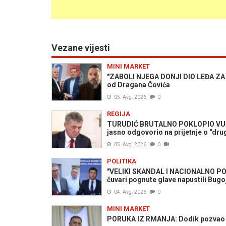
Vezane vijesti
MINI MARKET
"ZABOLI NJEGA DONJI DIO LEĐA ZA S
od Dragana Čovića
05. Avg. 2026
0
REGIJA
TURUDIĆ BRUTALNO POKLOPIO VUČIĆA
jasno odgovorio na prijetnje o "d
05. Avg. 2026
0
POLITIKA
"VELIKI SKANDAL I NACIONALNO PON
čuvari pognute glave napustili Bugo
04. Avg. 2026
0
MINI MARKET
PORUKA IZ RMANJA: Dodik pozvao S