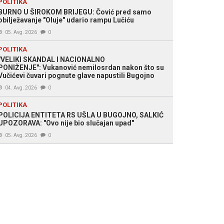
POLITIKA
BURNO U ŠIROKOM BRIJEGU: Čović pred samo
obilježavanje "Oluje" udario rampu Lučiću
05. Avg. 2026
0
POLITIKA
"VELIKI SKANDAL I NACIONALNO
PONIŽENJE": Vukanović nemilosrdan nakon što su
Vučićevi čuvari pognute glave napustili Bugojno
04. Avg. 2026
0
POLITIKA
POLICIJA ENTITETA RS UŠLA U BUGOJNO, SALKIĆ
UPOZORAVA: "Ovo nije bio slučajan upad"
05. Avg. 2026
0