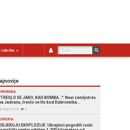
 rubrike
ajnovije
HRONIKA
"TRESLO SE JAKO; KAO BOMBA...": Novi zemljotres
na Jadranu, treslo se tlo kod Dubrovnika...
Prije 17 min
0
EVROPA
ODJEKUJU EKSPLOZIJE: Ukrajinci pogodili ruski
logistički centar udaljen 1.700 kilometara od