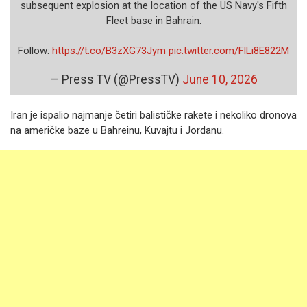
subsequent explosion at the location of the US Navy's Fifth
Fleet base in Bahrain.
Follow:
https://t.co/B3zXG73Jym
pic.twitter.com/FlLi8E822M
— Press TV (@PressTV)
June 10, 2026
Iran je ispalio najmanje četiri balističke rakete i nekoliko dronova
na američke baze u Bahreinu, Kuvajtu i Jordanu.