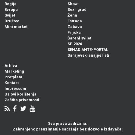
Regija
Show
Evropa
Sex i grad
Svijet
Žena
Društvo
Estrada
Mini market
Zabava
Frljoka
Šareni svijet
SP 2026
SENAD ANTE-PORTAL
Sarajevski snajperisti
Arhiva
Marketing
Pretplata
Kontakt
Impressum
Uslovi korištenja
Zaštita privatnosti
Sva prava zadržana.
Zabranjeno preuzimanje sadržaja bez dozvole izdavača.