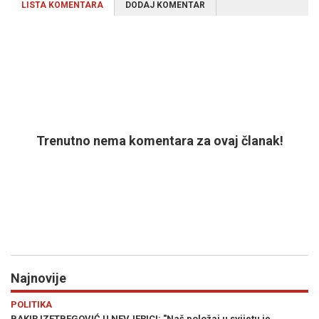
LISTA KOMENTARA
DODAJ KOMENTAR
Trenutno nema komentara za ovaj članak!
Najnovije
Previous
N
SVIJET
jetu je
KRAJ JEDNE ERE U SIRIJI?: Postignut dogovor o budućno