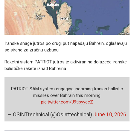
Iranske snage jutros po drugi put napadaju Bahrein, oglašavaju
se sirene za zračnu uzbunu.
Raketni sistem PATRIOT jutros je aktiviran na dolazeće iranske
balističke rakete iznad Bahreina.
PATRIOT SAM system engaging incoming Iranian ballistic
missiles over Bahrain this morning.
pic.twitter.com/J9tipyyccZ
— OSINTtechnical (@Osinttechnical)
June 10, 2026