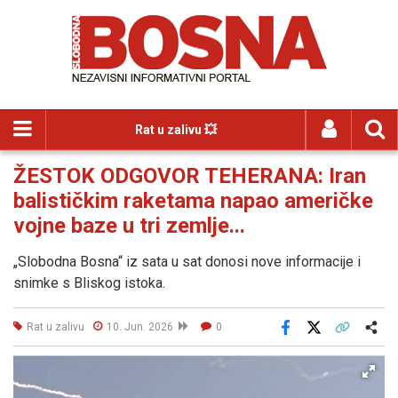
Rat u zalivu 💥
ŽESTOK ODGOVOR TEHERANA: Iran
balističkim raketama napao američke
vojne baze u tri zemlje...
„Slobodna Bosna“ iz sata u sat donosi nove informacije i
snimke s Bliskog istoka.
Rat u zalivu
10. Jun. 2026
0
Facebook
X
Kopiraj link
Više