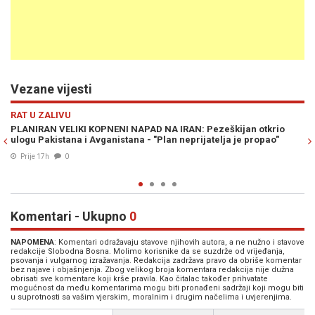
Vezane vijesti
Previous
N
RAT U ZALIVU
tkrio
NOVE IRANSKE RAKETE MIJENJAJU RAT: Larry Johnson tvrdi d
pao"
iza velikog preokreta stoje Kina i Rusija
Prije 20h
0
Komentari - Ukupno
0
NAPOMENA
: Komentari odražavaju stavove njihovih autora, a ne nužno i stavove
redakcije Slobodna Bosna. Molimo korisnike da se suzdrže od vrijeđanja,
psovanja i vulgarnog izražavanja. Redakcija zadržava pravo da obriše komentar
bez najave i objašnjenja. Zbog velikog broja komentara redakcija nije dužna
obrisati sve komentare koji krše pravila. Kao čitalac također prihvatate
mogućnost da među komentarima mogu biti pronađeni sadržaji koji mogu biti
u suprotnosti sa vašim vjerskim, moralnim i drugim načelima i uvjerenjima.