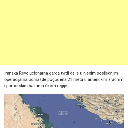
Iranska Revolucionarna garda tvrdi da je u njenim posljednjim
operacijama odmazde pogođena 21 meta u američkim zračnim
i pomorskim bazama širom regije.