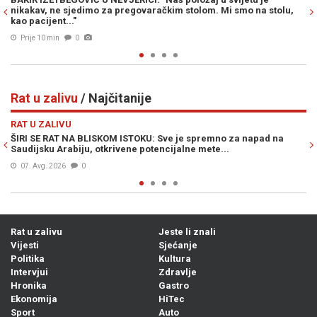
smo na stolu,
baza iz Assadove ere
Prije 22 min
0
Rat u zalivu
/ Najčitanije
Previous
N
RAT U ZALIVU
a napad na
NOVE IRANSKE RAKETE MIJENJAJU RAT: Larry Johnson t
iza velikog preokreta stoje Kina i Rusija
Prije 20h
0
Rat u zalivu
Jeste li znali
Vijesti
Sjećanje
Politika
Kultura
Intervjui
Zdravlje
Hronika
Gastro
Ekonomija
HiTec
Sport
Auto