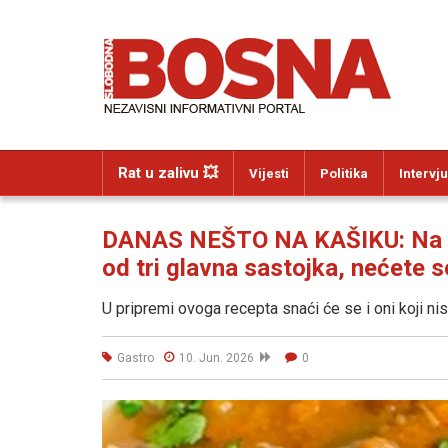
Rat u zalivu 💥
Vijesti
Politika
Intervju
DANAS NEŠTO NA KAŠIKU: Na brz
od tri glavna sastojka, nećete se
U pripremi ovoga recepta snaći će se i oni koji nisu 
Gastro
10. Jun. 2026
0