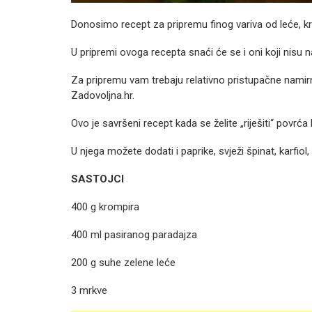
Donosimo recept za pripremu finog variva od leće, k
U pripremi ovoga recepta snaći će se i oni koji nisu naj
Za pripremu vam trebaju relativno pristupačne namirn
Zadovoljna.hr.
Ovo je savršeni recept kada se želite „riješiti“ povrća 
U njega možete dodati i paprike, svježi špinat, karfiol,
SASTOJCI
400 g krompira
400 ml pasiranog paradajza
200 g suhe zelene leće
3 mrkve