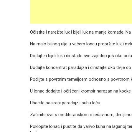
Očistite i narežite luk i bijeli luk na manje komade. 
Na malo biljnog ulja u većem loncu propržite luk i m
Dodajte i bijeli luk i dinstajte sve zajedno još oko pol
Dodajte koncentrat paradajza i dinstajte oko dvije do 
Podlijte s povrtnim temeljcem odnosno s povrtnom koc
U lonac dodajte i očišćeni krompir narezan na kocke 
Ubacite pasirani paradajz i suhu leću.
Začinite sve s mediteranskom mješavinom, dimljenom
Poklopite lonac i pustite da varivo kuha na laganoj