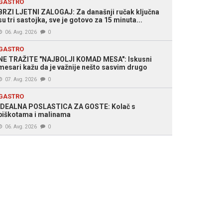
GASTRO
BRZI LJETNI ZALOGAJ: Za današnji ručak ključna
su tri sastojka, sve je gotovo za 15 minuta...
06. Avg. 2026
0
GASTRO
NE TRAŽITE "NAJBOLJI KOMAD MESA": Iskusni
mesari kažu da je važnije nešto sasvim drugo
07. Avg. 2026
0
GASTRO
IDEALNA POSLASTICA ZA GOSTE: Kolač s
piškotama i malinama
06. Avg. 2026
0