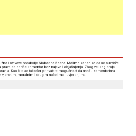
 nužno i stavove redakcije Slobodna Bosna. Molimo korisnike da se suzdrže
va pravo da obriše komentar bez najave i objašnjenja. Zbog velikog broja
 pravila. Kao čitalac također prihvatate mogućnost da među komentarima
im vjerskim, moralnim i drugim načelima i uvjerenjima.