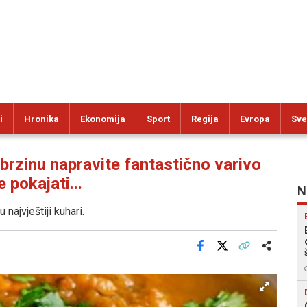
i
Hronika
Ekonomija
Sport
Regija
Evropa
Sve
inu napravite fantastično varivo
 pokajati...
N
najvještiji kuhari.
Facebook
X
Kopiraj link
Više