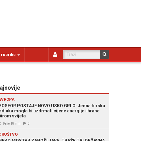
 rubrike
ajnovije
EVROPA
BOSFOR POSTAJE NOVO USKO GRLO: Jedna turska
odluka mogla bi uzdrmati cijene energije i hrane
širom svijeta
Prije 18 min
0
DRUŠTVO
GRAD MOSTAR ZAPOŠLJAVA, TRAŽE TRI DRŽAVNA