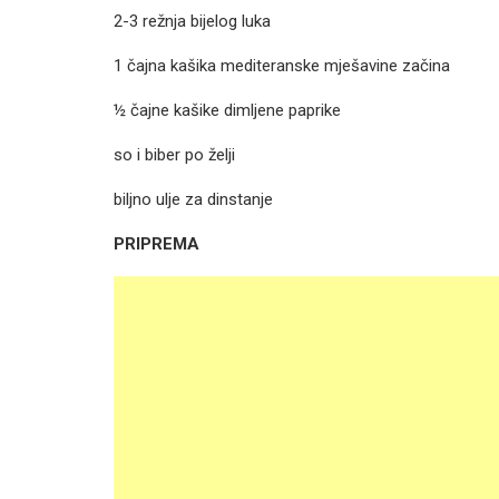
2-3 režnja bijelog luka
1 čajna kašika mediteranske mješavine začina
½ čajne kašike dimljene paprike
so i biber po želji
biljno ulje za dinstanje
PRIPREMA