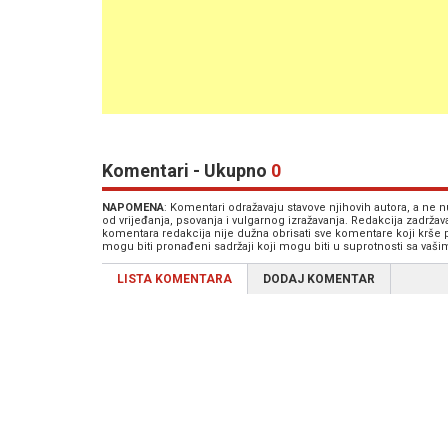
Komentari - Ukupno
0
NAPOMENA
: Komentari odražavaju stavove njihovih autora, a ne
od vrijeđanja, psovanja i vulgarnog izražavanja. Redakcija zadrža
komentara redakcija nije dužna obrisati sve komentare koji krše
mogu biti pronađeni sadržaji koji mogu biti u suprotnosti sa vaš
LISTA KOMENTARA
DODAJ KOMENTAR