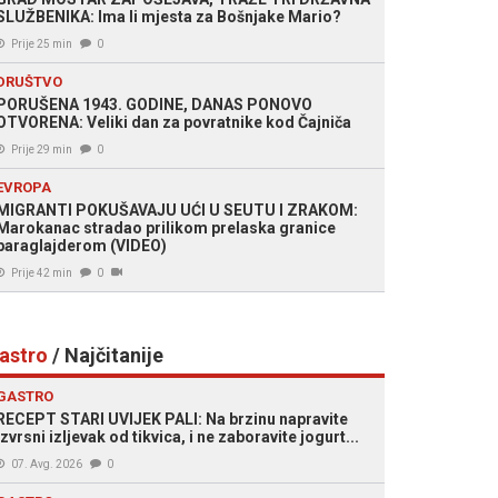
SLUŽBENIKA: Ima li mjesta za Bošnjake Mario?
Prije 25 min
0
DRUŠTVO
PORUŠENA 1943. GODINE, DANAS PONOVO
OTVORENA: Veliki dan za povratnike kod Čajniča
Prije 29 min
0
EVROPA
MIGRANTI POKUŠAVAJU UĆI U SEUTU I ZRAKOM:
Marokanac stradao prilikom prelaska granice
paraglajderom (VIDEO)
Prije 42 min
0
astro
/ Najčitanije
GASTRO
RECEPT STARI UVIJEK PALI: Na brzinu napravite
izvrsni izljevak od tikvica, i ne zaboravite jogurt...
07. Avg. 2026
0