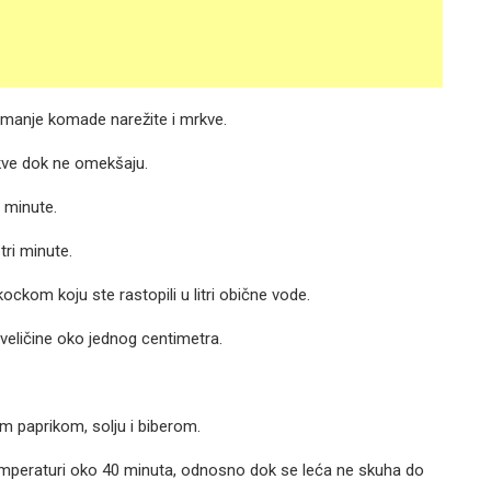
Na manje komade narežite i mrkve.
rkve dok ne omekšaju.
a minute.
tri minute.
kom koju ste rastopili u litri obične vode.
veličine oko jednog centimetra.
 paprikom, solju i biberom.
 temperaturi oko 40 minuta, odnosno dok se leća ne skuha do