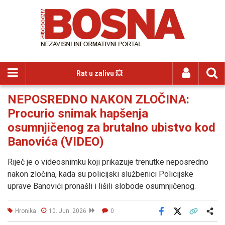
Rat u zalivu 💥
NEPOSREDNO NAKON ZLOČINA:
Procurio snimak hapšenja
osumnjičenog za brutalno ubistvo kod
Banovića (VIDEO)
Riječ je o videosnimku koji prikazuje trenutke neposredno
nakon zločina, kada su policijski službenici Policijske
uprave Banovići pronašli i lišili slobode osumnjičenog.
Hronika
10. Jun. 2026
0
Facebook
X
Kopiraj link
Više