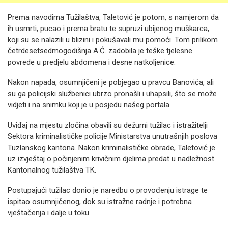
Prema navodima Tužilaštva, Taletović je potom, s namjerom da
ih usmrti, pucao i prema bratu te supruzi ubijenog muškarca,
koji su se nalazili u blizini i pokušavali mu pomoći. Tom prilikom
četrdesetsedmogodišnja A.Ć. zadobila je teške tjelesne
povrede u predjelu abdomena i desne natkoljenice.
Nakon napada, osumnjičeni je pobjegao u pravcu Banovića, ali
su ga policijski službenici ubrzo pronašli i uhapsili, što se može
vidjeti i na snimku koji je u posjedu našeg portala.
Uviđaj na mjestu zločina obavili su dežurni tužilac i istražitelji
Sektora kriminalističke policije Ministarstva unutrašnjih poslova
Tuzlanskog kantona. Nakon kriminalističke obrade, Taletović je
uz izvještaj o počinjenim krivičnim djelima predat u nadležnost
Kantonalnog tužilaštva TK.
Postupajući tužilac donio je naredbu o provođenju istrage te
ispitao osumnjičenog, dok su istražne radnje i potrebna
vještačenja i dalje u toku.