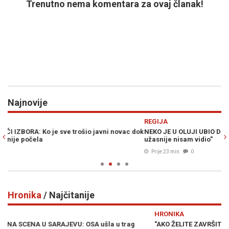
Trenutno nema komentara za ovaj članak!
Najnovije
Previous
N
REGIJA
E
dok
NEKO JE U OLUJI UBIO DEVET INVALIDA U KOLICIMA: "Ništa
K
užasnije nisam vidio"
i
Prije 23 min
0
Hronika
/ Najčitanije
Previous
N
HRONIKA
H
"AKO ŽELITE ZAVRŠITI U BOLNICI, DOĐITE OVAMO": Političar se
T