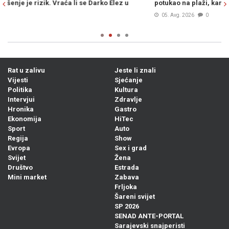
potukao na plaži, kamere sve snimile (VIDEO)
2
05. Avg. 2026
0
Rat u zalivu
Jeste li znali
Vijesti
Sjećanje
Politika
Kultura
Intervjui
Zdravlje
Hronika
Gastro
Ekonomija
HiTec
Sport
Auto
Regija
Show
Evropa
Sex i grad
Svijet
Žena
Društvo
Estrada
Mini market
Zabava
Frljoka
Šareni svijet
SP 2026
SENAD ANTE-PORTAL
Sarajevski snajperisti