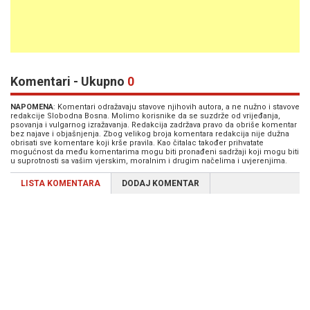
Komentari - Ukupno
0
NAPOMENA
: Komentari odražavaju stavove njihovih autora, a ne nužno i stavove
redakcije Slobodna Bosna. Molimo korisnike da se suzdrže od vrijeđanja,
psovanja i vulgarnog izražavanja. Redakcija zadržava pravo da obriše komentar
bez najave i objašnjenja. Zbog velikog broja komentara redakcija nije dužna
obrisati sve komentare koji krše pravila. Kao čitalac također prihvatate
mogućnost da među komentarima mogu biti pronađeni sadržaji koji mogu biti
u suprotnosti sa vašim vjerskim, moralnim i drugim načelima i uvjerenjima.
LISTA KOMENTARA
DODAJ KOMENTAR