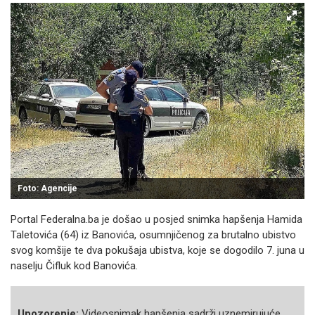
Foto: Agencije
Portal Federalna.ba je došao u posjed snimka hapšenja Hamida
Taletovića (64) iz Banovića, osumnjičenog za brutalno ubistvo
svog komšije te dva pokušaja ubistva, koje se dogodilo 7. juna u
naselju Čifluk kod Banovića.
Upozorenje:
Videosnimak hapšenja sadrži uznemirujuće