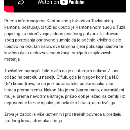
Prema informacijama Kantonalnog tužilaštva Tuzlanskog
kantona, postupajući tužilac uputio je Kantonalnom sudu u Tuzli
prijedlog za određivanje jednomjesečnog pritvora Taletoviću
zbog postojanja osnovane sumnje da je počinio krivično djelo
ubistvo na okrutan način, dva krivična djela pokušaja ubistva te
krivično djelo nedozvoljeno držanje oružja ili eksplozivnih
materija.
Tužilaštvo sumnjiči Taletovića da je u jutarnjim satima 7. juna
došao na parcelu u naselju Čifluk, gdje je njegov komšija N.Ć.
(54) kosio travu, te da je iz automatske puške ispalio više
hitaca prema njemu. Nakon što je muškarca ranio, osumnjičeni
mu je, prema navodima istrage, prišao dok je ležao na zemlji i iz
neposredne blizine ispalio još nekoliko hitaca, usmrtivši ga.
Žrtva je zadobila više ustrelnih i prostrelnih povreda u predjelu
grudnog koša, stomaka i nogu.