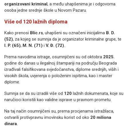
organizovani kriminal
, a među uhapšenima je i odgovorna
osoba jedne srednje škole u Novom Pazaru.
Više od 120 lažnih diploma
Kako prenosi
Blic.rs
, uhapšeni su označeni inicijalima
B. D.
(52)
, za kojeg se sumnja da je organizator kriminalne grupe, te
I. P. (65)
,
M. N. (71)
i
V. Đ. (72)
.
Prema navodima istrage, osumnjičeni su od oktobra
2025.
godine do danas u ilegalnoj štampariji na području Beograda
izrađivali falsifikovana svjedočanstva, diplome srednjih, viših i
visokih škola, uvjerenja o položenim ispitima, kao i master
diplome.
Sumnja se da su izradili više od
120
lažnih dokumenata, koje su
naručioci koristili kao validne isprave u pravnom prometu.
Na taj način osumnjičeni su, prema procjenama istražilaca,
ostvarili protivpravnu imovinsku korist od oko
20 miliona
dinara
.