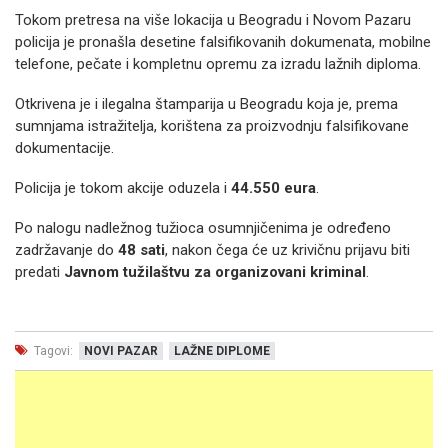
Tokom pretresa na više lokacija u Beogradu i Novom Pazaru
policija je pronašla desetine falsifikovanih dokumenata, mobilne
telefone, pečate i kompletnu opremu za izradu lažnih diploma.
Otkrivena je i ilegalna štamparija u Beogradu koja je, prema
sumnjama istražitelja, korištena za proizvodnju falsifikovane
dokumentacije.
Policija je tokom akcije oduzela i
44.550 eura
.
Po nalogu nadležnog tužioca osumnjičenima je određeno
zadržavanje do
48 sati
, nakon čega će uz krivičnu prijavu biti
predati
Javnom tužilaštvu za organizovani kriminal
.
Tagovi:
NOVI PAZAR
LAŽNE DIPLOME