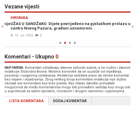
Vezane vijesti
Previous
N
HRONIKA
H
ije
UŽAS U SANDŽAKU: Dijete povrijeđeno na pješačkom prelazu u
SA
centru Novog Pazara, građani uznemireni...
bl
15. Jul. 2026
0
Komentari - Ukupno
0
NAPOMENA
: Komentari odražavaju stavove njihovih autora, a ne nužno i stavove
redakcije Slobodna Bosna. Molimo korisnike da se suzdrže od vrijeđanja,
psovanja i vulgarnog izražavanja. Redakcija zadržava pravo da obriše komentar
bez najave i objašnjenja. Zbog velikog broja komentara redakcija nije dužna
obrisati sve komentare koji krše pravila. Kao čitalac također prihvatate
mogućnost da među komentarima mogu biti pronađeni sadržaji koji mogu biti
u suprotnosti sa vašim vjerskim, moralnim i drugim načelima i uvjerenjima.
LISTA KOMENTARA
DODAJ KOMENTAR