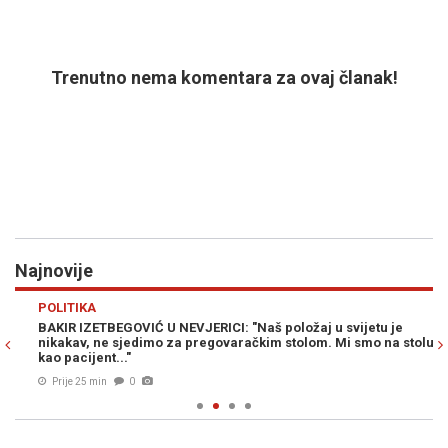
Trenutno nema komentara za ovaj članak!
Najnovije
Previous
N
POLITIKA
SV
BAKIR IZETBEGOVIĆ U NEVJERICI: "Naš položaj u svijetu je
KR
nikakav, ne sjedimo za pregovaračkim stolom. Mi smo na stolu,
ba
kao pacijent..."
Prije 25 min
0