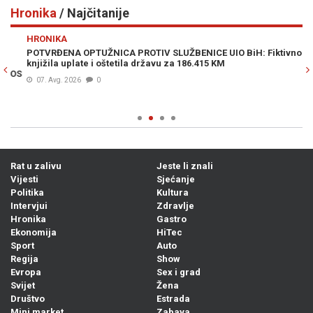
Hronika
/ Najčitanije
Previous
N
HRONIKA
H
POTVRĐENA OPTUŽNICA PROTIV SLUŽBENICE UIO BiH: Fiktivno
SM
knjižila uplate i oštetila državu za 186.415 KM
sl
OS
07. Avg. 2026
0
Rat u zalivu
Jeste li znali
Vijesti
Sjećanje
Politika
Kultura
Intervjui
Zdravlje
Hronika
Gastro
Ekonomija
HiTec
Sport
Auto
Regija
Show
Evropa
Sex i grad
Svijet
Žena
Društvo
Estrada
Mini market
Zabava