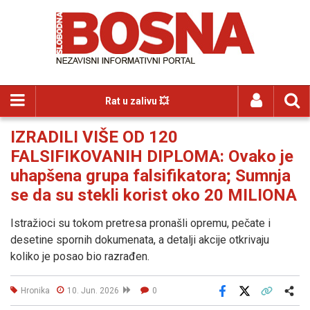
Rat u zalivu 💥
IZRADILI VIŠE OD 120
FALSIFIKOVANIH DIPLOMA: Ovako je
uhapšena grupa falsifikatora; Sumnja
se da su stekli korist oko 20 MILIONA
Istražioci su tokom pretresa pronašli opremu, pečate i
desetine spornih dokumenata, a detalji akcije otkrivaju
koliko je posao bio razrađen.
Hronika
10. Jun. 2026
0
Facebook
X
Kopiraj link
Više