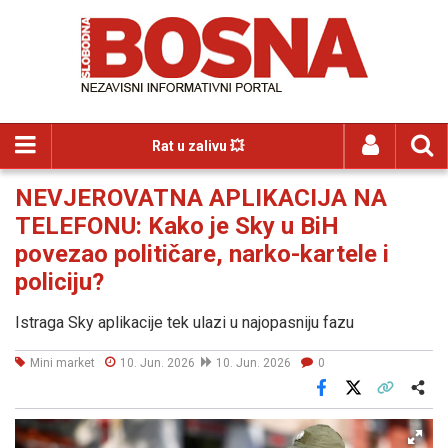
Rat u zalivu 💥
NEVJEROVATNA APLIKACIJA NA
TELEFONU: Kako je Sky u BiH
povezao političare, narko-kartele i
policiju?
Istraga Sky aplikacije tek ulazi u najopasniju fazu
Mini market
10. Jun. 2026
10. Jun. 2026
0
Facebook
X
Kopiraj link
Više