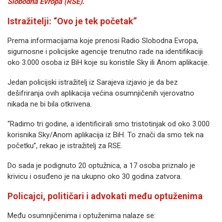
Slobodna Evropa (RSE).
Istražitelji: “Ovo je tek početak”
Prema informacijama koje prenosi Radio Slobodna Evropa,
sigurnosne i policijske agencije trenutno rade na identifikaciji
oko 3.000 osoba iz BiH koje su koristile Sky ili Anom aplikacije.
Jedan policijski istražitelj iz Sarajeva izjavio je da bez
dešifriranja ovih aplikacija većina osumnjičenih vjerovatno
nikada ne bi bila otkrivena.
“Radimo tri godine, a identificirali smo tristotinjak od oko 3.000
korisnika Sky/Anom aplikacija iz BiH. To znači da smo tek na
početku”, rekao je istražitelj za RSE.
Do sada je podignuto 20 optužnica, a 17 osoba priznalo je
krivicu i osuđeno je na ukupno oko 30 godina zatvora.
Policajci, političari i advokati među optuženima
Među osumnjičenima i optuženima nalaze se: