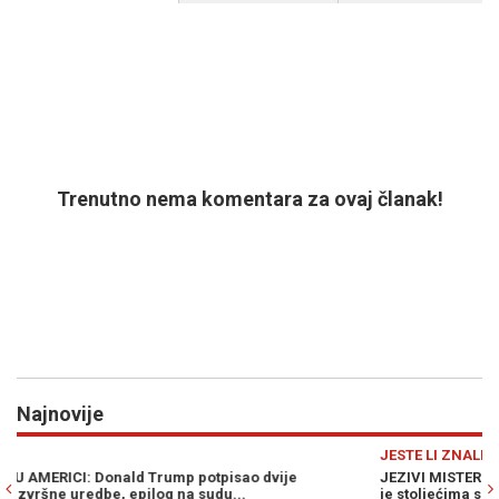
Trenutno nema komentara za ovaj članak!
Najnovije
Previous
N
JESTE LI ZNALI
Z
JEZIVI MISTERIJ: Zašto je iznenada nestao superiorni narod koji
H
je stoljećima suvereno vladao...
i