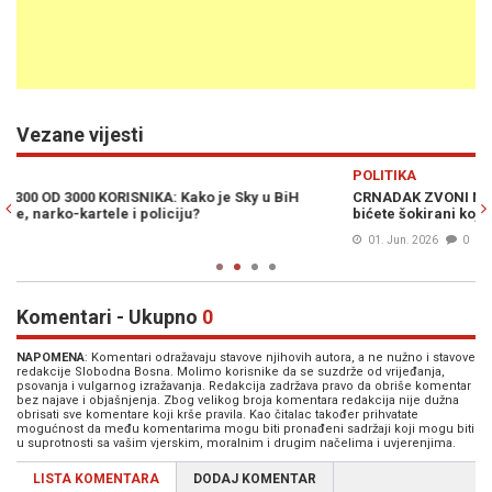
Vezane vijesti
Previous
N
POLITIKA
H
CRNADAK ZVONI NA UZBUNU: "To će biti ozbiljan zemljotres,
"
bićete šokirani koja će imena isplivati"
m
01. Jun. 2026
0
Komentari - Ukupno
0
NAPOMENA
: Komentari odražavaju stavove njihovih autora, a ne nužno i stavove
redakcije Slobodna Bosna. Molimo korisnike da se suzdrže od vrijeđanja,
psovanja i vulgarnog izražavanja. Redakcija zadržava pravo da obriše komentar
bez najave i objašnjenja. Zbog velikog broja komentara redakcija nije dužna
obrisati sve komentare koji krše pravila. Kao čitalac također prihvatate
mogućnost da među komentarima mogu biti pronađeni sadržaji koji mogu biti
u suprotnosti sa vašim vjerskim, moralnim i drugim načelima i uvjerenjima.
LISTA KOMENTARA
DODAJ KOMENTAR