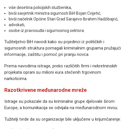
više desetina policijskih službenika,
bivši savjetnik ministra sigurnosti BiH Bojan Cvijetić,
bivši načelnik Općine Stari Grad Sarajevo Ibrahim Hadžibajrić,
advokati,
osobe iz pravosuđa i sigurnosnog sektora.
Tužiteljstvo BiH navodi kako su pojedinci iz političkih i
sigurnosnih struktura pomagali kriminalnim grupama pružajući
informacije, zaštitu i pomoć pri pranju novca.
Prema navodima istrage, preko različitih firmi i nekretninskih
projekata oprani su milioni eura stečenih trgovinom
narkoticima.
Razotkrivene međunarodne mreže
Istrage su pokazale da su kriminalne grupe djelovale širom
Europe, a komunikacija se odvijala na međunarodnom nivou.
Tužitelji tvrde da su organizacije bile uključene u krijumčarenje: