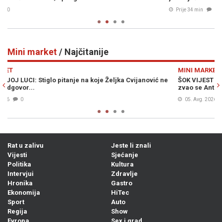
Prije 34 min
0
Mini market
/ Najčitanije
Previous
N
MINI MARKET
M
e
ŠOK VIJEST KOJA JE UZDRMALA SRBIJU: Vučićev djed iz Bugojna
S
zvao se Ante
k
05. Avg. 2026
1
Rat u zalivu
Jeste li znali
Vijesti
Sjećanje
Politika
Kultura
Intervjui
Zdravlje
Hronika
Gastro
Ekonomija
HiTec
Sport
Auto
Regija
Show
Evropa
Sex i grad