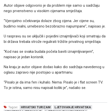
Autor objave odgovorio je da problem nije samo u sadržaju
nego prvenstveno u visokim cijenama smještaja.
“Vjerojatno očekivanja dolaze zbog cijena. Jer cijene su,
budimo realni, urnebesno bezobrazno napumpane”, napisao je.
U raspravu su se uključili i pojedini iznajmljivači koji smatraju da
bi država trebala strože regulirati tržište privatnog smještaja.
“Kod nas se svaka budala počela baviti iznajmljivanjem”,
napisao je jedan korisnik.
Na kraju je autor objave dodao kako dio sadržaja navedenog u
oglasu zapravo nije postojao u apartmanu.
“Pisalo je da ima fen i kuhalo. Nema. Pisalo je i flat screen TV.
To je istina, samo nisu napisali koliki je”, našalio se.
Tagovi:
HRVATSKI TURIZAM
LJETOVANJE HRVATSKA