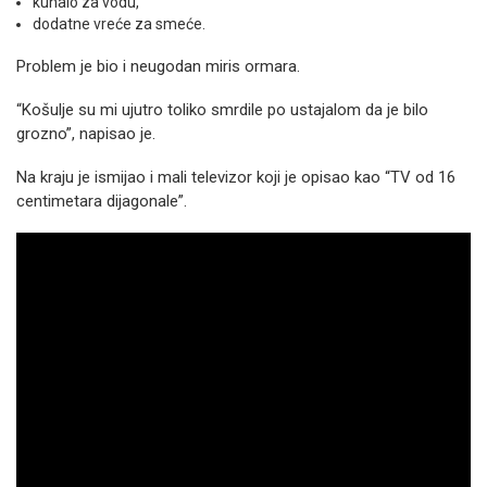
kuhalo za vodu,
dodatne vreće za smeće.
Problem je bio i neugodan miris ormara.
“Košulje su mi ujutro toliko smrdile po ustajalom da je bilo
grozno”, napisao je.
Na kraju je ismijao i mali televizor koji je opisao kao “TV od 16
centimetara dijagonale”.