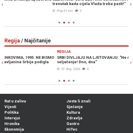
trenutak kada cijela Vlada treba pasti!"
vr
ne
Prije 31 min
0
Regija
/ Najčitanije
Previous
N
REGIJA
R
O
SRBI DIVLJAJU NA LJETOVANJU: "Ne moramo slušati vaše
VU
seljačenje! Dno, dna"
pe
07. Avg. 2026
0
Rat u zalivu
Jeste li znali
Vijesti
Sjećanje
Politika
Kultura
Intervjui
Zdravlje
Hronika
Gastro
Ekonomija
HiTec