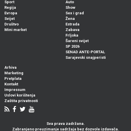
Sport
Auto
Regija
Show
Evropa
Sex i grad
Svijet
Žena
Društvo
Estrada
Mini market
Zabava
Frljoka
Šareni svijet
SP 2026
SENAD ANTE-PORTAL
Sarajevski snajperisti
Arhiva
Marketing
Pretplata
Kontakt
Impressum
Uslovi korištenja
Zaštita privatnosti
Sva prava zadržana.
Zabranjeno preuzimanje sadržaja bez dozvole izdavača.