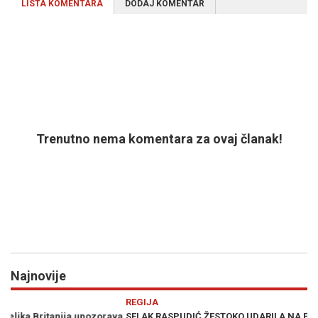
LISTA KOMENTARA
DODAJ KOMENTAR
Trenutno nema komentara za ovaj članak!
Najnovije
Previous
N
REGIJA
D
va
SELAK RASPUDIĆ ŽESTOKO UDARILA NA PLENKOVIĆA: "Ovo je
SA