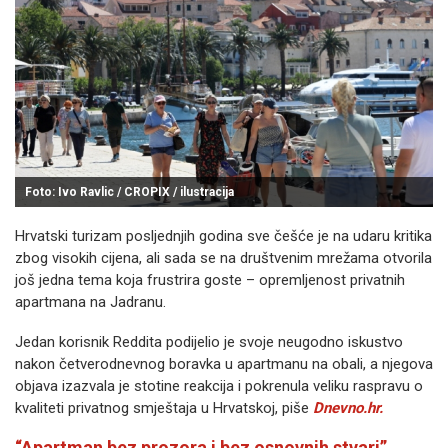
Foto: Ivo Ravlic / CROPIX / ilustracija
Hrvatski turizam posljednjih godina sve češće je na udaru kritika
zbog visokih cijena, ali sada se na društvenim mrežama otvorila
još jedna tema koja frustrira goste – opremljenost privatnih
apartmana na Jadranu.
Jedan korisnik Reddita podijelio je svoje neugodno iskustvo
nakon četverodnevnog boravka u apartmanu na obali, a njegova
objava izazvala je stotine reakcija i pokrenula veliku raspravu o
kvaliteti privatnog smještaja u Hrvatskoj, piše
Dnevno.hr.
“Apartman bez prozora i bez osnovnih stvari”