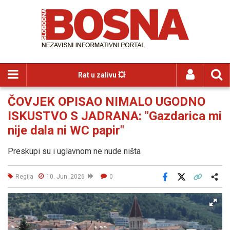
Rat u zalivu 💥
ČOVJEK OPISAO NIMALO UGODNO
ISKUSTVO S JADRANA: "Gazdarica mi
nije dala ni WC papir"
Preskupi su i uglavnom ne nude ništa
Regija
10. Jun. 2026
0
Facebook
X
Kopiraj link
Više