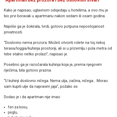
Kako je napisao, uglavnom odsjedaju u hotelima, a ovo mu je
bio prvi boravak u apartmanu nakon sedam ili osam godina.
Najviše ga je šokirala, tvrdi, gotovo potpuna nepostojanost
privatnosti.
“Doslovno nema prozora. Možeš otvoriti rolete na toj nekoj
terasa/loggia/kuhinja prostoriji, ali si u prizemlju i pola metra od
tebe stalno netko prolazi”, napisao je.
Posebno ga je razočarala kuhinja koja je, prema njegovim
riječima, bila gotovo prazna.
“U kuhinji doslovno ničega. Nema ulja, začina, ničega… Morao
sam kupiti ulje da napravim jaja”, požalio se.
Dodao je i da apartman nije imao:
fen za kosu,
peglu,