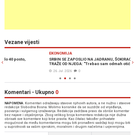
Vezane vijesti
Previous
N
EKONOMIJA
E
SRBIN SE ZAPOSLIO NA JADRANU, ŠOKIRAO SE KAD JE VIDIO ŠTA
LJ
TRAŽE OD NJEGA: "Trebao sam odmah otići"
pl
26. Jul. 2026
0
Komentari - Ukupno
0
NAPOMENA
: Komentari odražavaju stavove njihovih autora, a ne nužno i stavove
redakcije Slobodna Bosna. Molimo korisnike da se suzdrže od vrijeđanja,
psovanja i vulgarnog izražavanja. Redakcija zadržava pravo da obriše komentar
bez najave i objašnjenja. Zbog velikog broja komentara redakcija nije dužna
obrisati sve komentare koji krše pravila. Kao čitalac također prihvatate
mogućnost da među komentarima mogu biti pronađeni sadržaji koji mogu biti
u suprotnosti sa vašim vjerskim, moralnim i drugim načelima i uvjerenjima.