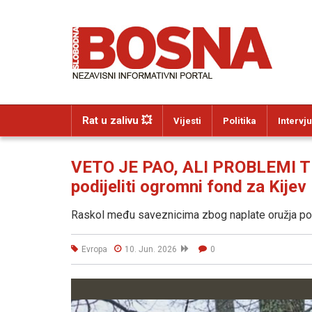
Rat u zalivu 💥
Vijesti
Politika
Intervju
VETO JE PAO, ALI PROBLEMI T
podijeliti ogromni fond za Kijev
Raskol među saveznicima zbog naplate oružja pos
Evropa
10. Jun. 2026
0