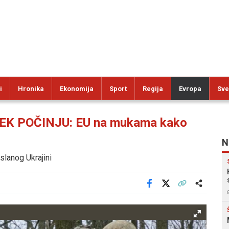
i
Hronika
Ekonomija
Sport
Regija
Evropa
Sve
EK POČINJU: EU na mukama kako
N
lanog Ukrajini
Facebook
X
Kopiraj link
Više