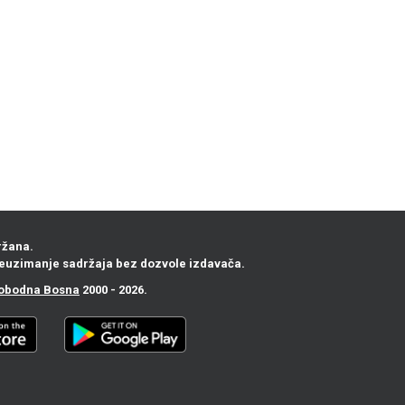
ržana.
euzimanje sadržaja bez dozvole izdavača.
obodna Bosna
2000 - 2026.