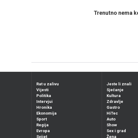
Trenutno nema ko
Rat u zalivu
Jeste li znali
Vijesti
Sjećanje
Politika
Kultura
Intervjui
Zdravlje
Hronika
Gastro
Ekonomija
HiTec
Sport
Auto
Regija
Show
Evropa
Sex i grad
Svijet
Žena