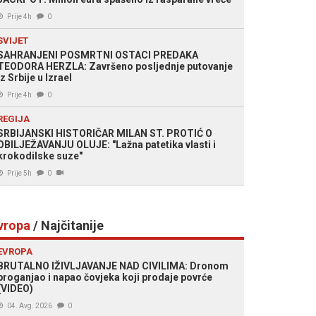
Prije 4h
0
SVIJET
SAHRANJENI POSMRTNI OSTACI PREDAKA
TEODORA HERZLA: Završeno posljednje putovanje
iz Srbije u Izrael
Prije 4h
0
REGIJA
SRBIJANSKI HISTORIČAR MILAN ST. PROTIĆ O
OBILJEŽAVANJU OLUJE: "Lažna patetika vlasti i
krokodilske suze"
Prije 5h
0
vropa
/ Najčitanije
EVROPA
BRUTALNO IŽIVLJAVANJE NAD CIVILIMA: Dronom
proganjao i napao čovjeka koji prodaje povrće
(VIDEO)
04. Avg. 2026
0