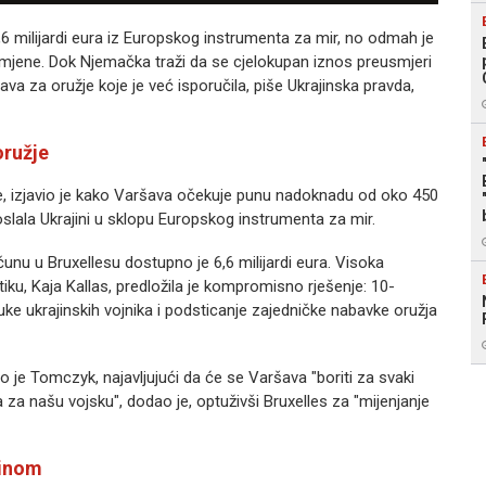
,6 milijardi eura iz Europskog instrumenta za mir, no odmah je
mjene. Dok Njemačka traži da se cjelokupan iznos preusmjeri
ava za oružje koje je već isporučila, piše Ukrajinska pravda,
oružje
, izjavio je kako Varšava očekuje punu nadoknadu od oko 450
poslala Ukrajini u sklopu Europskog instrumenta za mir.
nu u Bruxellesu dostupno je 6,6 milijardi eura. Visoka
iku, Kaja Kallas, predložila je kompromisno rješenje: 10-
uke ukrajinskih vojnika i podsticanje zajedničke nabavke oružja
io je Tomczyk, najavljujući da će se Varšava "boriti za svaki
 za našu vojsku", dodao je, optuživši Bruxelles za "mijenjanje
jinom