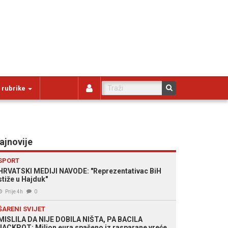
 rubrike
ajnovije
SPORT
HRVATSKI MEDIJI NAVODE: "Reprezentativac BiH
stiže u Hajduk"
Prije 4h
0
ŠARENI SVIJET
MISLILA DA NIJE DOBILA NIŠTA, PA BACILA
JACKPOT: Milion eura spašeno iz rasparane vreće