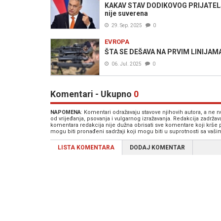
KAKAV STAV DODIKOVOG PRIJATELJA: 
nije suverena
29. Sep. 2025
0
EVROPA
ŠTA SE DEŠAVA NA PRVIM LINIJAMA: U
06. Jul. 2025
0
Komentari - Ukupno
0
NAPOMENA
: Komentari odražavaju stavove njihovih autora, a ne
od vrijeđanja, psovanja i vulgarnog izražavanja. Redakcija zadrža
komentara redakcija nije dužna obrisati sve komentare koji krše
mogu biti pronađeni sadržaji koji mogu biti u suprotnosti sa vaš
LISTA KOMENTARA
DODAJ KOMENTAR