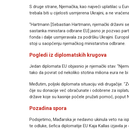
S druge strane, Njemačka, kao najveći uplatilac u Eu
trebala biti u cijelosti usmjerena Ukrajini, a ne vraće
"Hartmann [Sebastian Hartmann, njemački državni sekr
sastanka ministara odbrane EU] jasno je pozvao partn
fonda i dalje usmjeravala za podršku Ukrajini. Europ
stoji u saopćenju njemačkog ministarstva odbrane.
Pogledi iz diplomatskih krugova
Jedan diplomata EU objasnio je njemački stav. "Njemač
tako da povrat od nekoliko stotina miliona eura ne bi 
Međutim, poljski diplomata situaciju vidi drugačije. "Z
čije su donacije već obračunate i odobrene za isplatu,
države koje su kasnije počele pružati pomoć, poput 
Pozadina spora
Podsjetimo, Mađarska je nedavno ukinula veto na ispl
te odluke, šefica diplomatije EU Kaja Kallas izjavila j