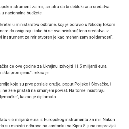
ropski instrument za mir, smatra da bi deblokirana sredstva
na u nacionalne budžete.
etar u ministarstvu odbrane, koji je boravio u Nikoziji tokom
ere da osiguraju kako bi se sva neiskorištena sredstva iz
ski instrument za mir stvoren je kao mehanizam solidarnosti",
ka će ove godine za Ukrajinu izdvojiti 11,5 milijardi eura,
ništa promijenio", rekao je.
emlje koje su prve poslale oružje, poput Poljske i Slovačke, i
 ne žele pristati na smanjeni povrat. Na tome insistiraju
Njemačke", kazao je diplomata.
atu 6,6 milijardi eura iz Europskog instrumenta za mir. Nakon
e da su ministri odbrane na sastanku na Kipru 8. juna raspravljali