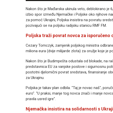
Nakon što je Mađarska ukinula veto, deblokirano je 6
izbio spor između Njemačke i Poljske oko njihove na
za pomoć Ukrajini, Poljska insistira na povratu sredst
pozivajući se na poljsku radijsku stanicu RMF FM.
Poljska traži povrat novca za isporučeno 
Cezary Tomczyk, zamjenik poljskog ministra odbrane
miliona eura (dvije milijarde zlota) za oružje koje je 
Nakon što je Budimpešta odustala od blokade, na raču
predstavnica EU za vanjske poslove i sigurnosnu polit
postotni djelomični povrat sredstava, finansiranje ob
za Ukrajinu.
Poljska je takav plan odbila. "Taj je novac naš", poruč
euro". "U praksi, manje tog novca znači i manje novca
pravila usred igre".
Njemačka insistira na solidarnosti s Ukra