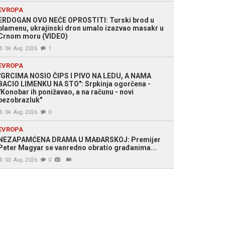
EVROPA
ERDOGAN OVO NEĆE OPROSTITI: Turski brod u
plamenu, ukrajinski dron umalo izazvao masakr u
Crnom moru (VIDEO)
04. Avg. 2026
1
EVROPA
"GRCIMA NOSIO ČIPS I PIVO NA LEDU, A NAMA
BACIO LIMENKU NA STO": Srpkinja ogorčena -
"Konobar ih ponižavao, a na računu - novi
bezobrazluk"
04. Avg. 2026
0
EVROPA
NEZAPAMĆENA DRAMA U MAĐARSKOJ: Premijer
Peter Magyar se vanredno obratio građanima...
03. Avg. 2026
0