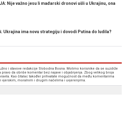
Nije važno jesu li mađarski dronovi ušli u Ukrajinu, ona
krajina ima novu strategiju i dovodi Putina do ludila?
 nužno i stavove redakcije Slobodna Bosna. Molimo korisnike da se suzdrže
va pravo da obriše komentar bez najave i objašnjenja. Zbog velikog broja
 pravila. Kao čitalac također prihvatate mogućnost da među komentarima
im vjerskim, moralnim i drugim načelima i uvjerenjima.