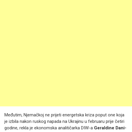
Međutim, Njemačkoj ne prijeti energetska kriza poput one koja
je izbila nakon ruskog napada na Ukrajinu u februaru prije četiri
godine, rekla je ekonomska analitičarka DIW-a
Geraldine Dani-