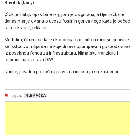
Knedlik
(Dany).
„Šok je slabiji, opskrba energijom je osigurana, a Njemačka je
danas manje ovisna o uvozu fosilnih goriva nego kada je počeo
rat u Ukrajini“, rekla je.
Međutim, činjenica da je ekonomija općenito u minusu pripisuje
se isključivo milijardama koje država upumpava u gospodarstvo
iz posebnog fonda za infrastrukturu, klimatsku tranziciju i
odbranu, upozorava DIW.
Naime, privatna potrošnja i izvozna industrija su zakočeni.
Tagovi:
NJEMAČKA