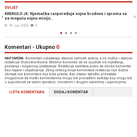
Previous
N
EVROPA
ema se
NEOČEKIVANI PREOKRET: Čak tri države ispred Njemačke po b
zahtjeva za...
20. Apr. 2026
0
Komentari - Ukupno
0
NAPOMENA
: Komentari odražavaju stavove njihovih autora, a ne nužno i stavove
redakcije Slobodna Bosna. Molimo korisnike da se suzdrže od vrijeđanja,
psovanja i vulgarnog izražavanja. Redakcija zadržava pravo da obriše komentar
bez najave i objašnjenja. Zbog velikog broja komentara redakcija nije dužna
obrisati sve komentare koji krše pravila. Kao čitalac također prihvatate
mogućnost da među komentarima mogu biti pronađeni sadržaji koji mogu biti
u suprotnosti sa vašim vjerskim, moralnim i drugim načelima i uvjerenjima.
LISTA KOMENTARA
DODAJ KOMENTAR