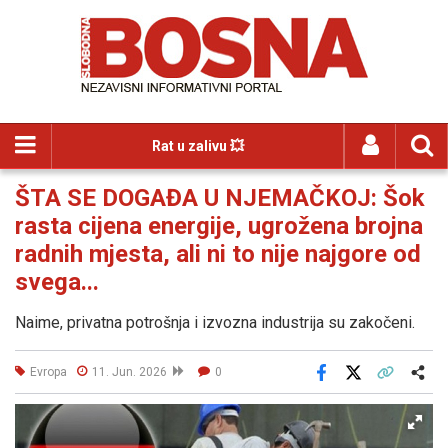
Rat u zalivu 💥
ŠTA SE DOGAĐA U NJEMAČKOJ: Šok
rasta cijena energije, ugrožena brojna
radnih mjesta, ali ni to nije najgore od
svega...
Naime, privatna potrošnja i izvozna industrija su zakočeni.
Evropa
11. Jun. 2026
0
Facebook
X
Kopiraj link
Više