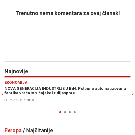
Trenutno nema komentara za ovaj članak!
Najnovije
Previous
N
RAT U ZALIVU
zovana
"VRIJEME JE DA SE MUSLIMANI UJEDINE": Iranski šef diplomat
Abbas Araghchi poslao snažnu poruku svijetu
Prije 13 min
0
Evropa
/ Najčitanije