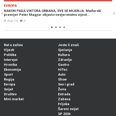
Previous
N
EVROPA
ski
NOVA ODLUKA KREMLJA IZAZVALA HAOS U RUSIJI: Građani u
strahu masovno rasprodaju imovinu i bježe iz zemlje
05. Avg. 2026
0
Rat u zalivu
Jeste li znali
Vijesti
Sjećanje
Politika
Kultura
Intervjui
Zdravlje
Hronika
Gastro
Ekonomija
HiTec
Sport
Auto
Regija
Show
Evropa
Sex i grad
Svijet
Žena
Društvo
Estrada
Mini market
Zabava
Frljoka
Šareni svijet
SP 2026