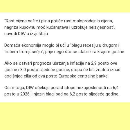
"Rast cijena nafte i plina potiče rast maloprodajnih cijena,
nagriza kupovnu moć kućanstava i uzrokuje neizvjesnost",
navodi DIW u izvještaju.
Domaća ekonomija moglo bi ući u "blagu recesiju u drugom i
trećem tromjesečju", prije nego što se stabilizira krajem godine.
Ako se ostvari prognoza ubrzanja inflacije na 2,9 posto ove
godine i 3,0 posto sljedeće godine, stopa će biti znatno iznad
godišnjeg cilja od dva posto Europske centralne banke.
Osim toga, DIW očekuje porast stope nezaposlenosti na 6,4
posto u 2026. i njezin blagi pad na 6,2 posto sljedeće godine.